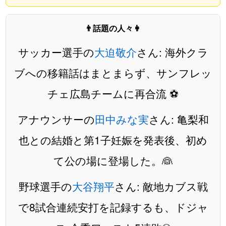
👨話題の人々👩
サッカー選手の
大迫敬介
さん: 海外クラ
ブへの移籍話はまとまらず、サンフレッ
チェ広島チームに再合流 ⚽️
アナウンサーの
田中みな実
さん: 亀梨和
也との結婚と第1子妊娠を発表後、初め
て公の場に登場した。👰
野球選手の
大谷翔平
さん: 敵地カブス戦
で8試合連続安打を記録するも、ドジャ