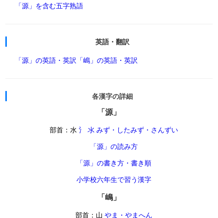
「源」を含む五字熟語
英語・翻訳
「源」の英語・英訳
「嶋」の英語・英訳
各漢字の詳細
「源」
部首：水
氵 氺 みず・したみず・さんずい
「源」の読み方
「源」の書き方・書き順
小学校六年生で習う漢字
「嶋」
部首：山
やま・やまへん