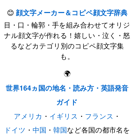
😊
顔文字メーカー＆コピペ顔文字辞典
目・口・輪郭・手を組み合わせてオリジ
ナル顔文字が作れる！嬉しい・泣く・怒
るなどカテゴリ別のコピペ顔文字集
も。
🌍
世界164ヵ国の地名・読み方・英語発音
ガイド
アメリカ
・
イギリス
・
フランス
・
ドイツ
・
中国
・
韓国
など各国の都市名を