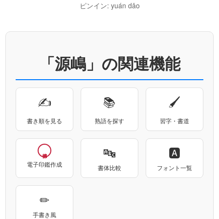
ピンイン: yuán dǎo
「源嶋」の関連機能
✍
📚
🖌
書き順を見る
熟語を探す
習字・書道
🔤
🅰
電子印鑑作成
書体比較
フォント一覧
✏
手書き風