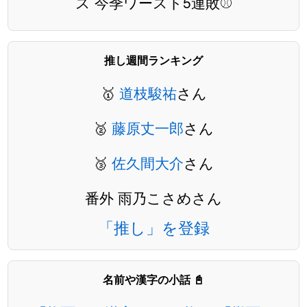
ス 今季ワースト5連敗⚾️
推し週間ランキング
🥇
道枝駿祐
さん
🥈
藤原丈一郎
さん
🥉
佐久間大介
さん
番外 雨乃こさめさん
「推し」を登録
名前や漢字の小話 📓