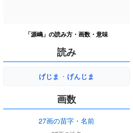
「源嶋」の読み方・画数・意味
読み
げじま
・
げんじま
画数
27画の苗字・名前