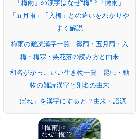
「梅雨」の漢字はなぜ“梅”？「黴雨」
「五月雨」「入梅」との違いをわかりや
すく解説
梅雨の難読漢字一覧｜黴雨・五月雨・入
梅・梅霖・栗花落の読み方と由来
和名がかっこいい生き物一覧｜昆虫・動
物の難読漢字と別名の由来
「ばね」を漢字にすると？由来・語源