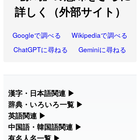
2026-08-06
「
同位
」のイメージを追加しました
User feedback
詳しく（外部サイト）
2026-08-05
「
蘇連
」を追加しました
User feedback
2026-07-30
「
康哲
」の読み方を追加しました
User feedback
Googleで調べる
Wikipediaで調べる
2026-07-24
「
邪鬼
」のイメージを追加しました
User feedback
ChatGPTに尋ねる
Geminiに尋ねる
2026-07-24
「
二匹
」のイメージを追加しました
User feedback
2026-07-24
「
貮
」のイメージを追加しました
User feedback
2026-07-24
「
誤算
」のイメージを追加しました
User feedback
漢字・日本語関連
▶
漢字の読み方検索、手書き入力、書き順
辞典・いろいろ一覧
▶
2026-07-24
「
堅牢
」のイメージを追加しました
User feedback
練習など、日本語学習に役立つツールを
部首・画数別の漢字一覧、熟語辞典、地
英語関連
▶
2026-07-24
「
睦
」のイメージを追加しました
User feedback
集めています。
名・駅名検索など、各種リファレンスツ
カタカナ語・略語の意味検索、発音記
中国語・韓国語関連
▶
2026-07-24
「
利他
」のイメージを追加しました
User feedback
ールです。
号、リスニング練習など英語学習ツール
中国語のピンイン変換、韓国語の手書き
有名人名一覧
▶
人名漢字辞典 - 読み方検索