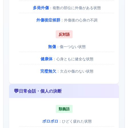
多発外傷
：複数の部位に外傷がある状態
外傷後症候群
：外傷後の心身の不調
反対語
無傷
：傷一つない状態
健康体
：心身ともに健全な状態
完璧無欠
：欠点や傷のない状態
💬
日常会話・個人の決断
類義語
ボロボロ
：ひどく疲れた状態