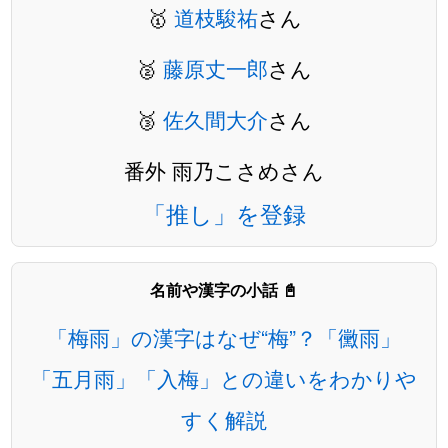
🥇
道枝駿祐
さん
🥈
藤原丈一郎
さん
🥉
佐久間大介
さん
番外 雨乃こさめさん
「推し」を登録
名前や漢字の小話 📓
「梅雨」の漢字はなぜ“梅”？「黴雨」
「五月雨」「入梅」との違いをわかりや
すく解説