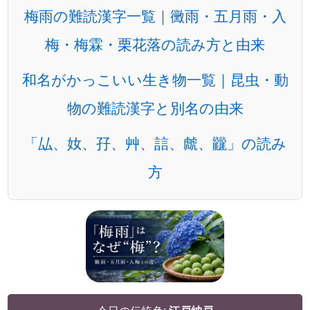
梅雨の難読漢字一覧｜黴雨・五月雨・入
梅・梅霖・栗花落の読み方と由来
和名がかっこいい生き物一覧｜昆虫・動
物の難読漢字と別名の由来
「厸、奻、孖、艸、誩、虤、龖」の読み
方