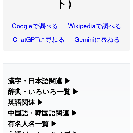
ト）
2026-08-06
「
禰
」のイメージを追加しました
User feedback
2026-08-06
「
同位
」のイメージを追加しました
User feedback
Googleで調べる
Wikipediaで調べる
2026-08-05
「
蘇連
」を追加しました
User feedback
ChatGPTに尋ねる
Geminiに尋ねる
2026-07-30
「
康哲
」の読み方を追加しました
User feedback
2026-07-24
「
邪鬼
」のイメージを追加しました
User feedback
2026-07-24
「
二匹
」のイメージを追加しました
User feedback
漢字・日本語関連
▶
2026-07-24
「
貮
」のイメージを追加しました
User feedback
漢字の読み方検索、手書き入力、書き順
辞典・いろいろ一覧
▶
練習など、日本語学習に役立つツールを
部首・画数別の漢字一覧、熟語辞典、地
英語関連
▶
2026-07-24
「
誤算
」のイメージを追加しました
User feedback
集めています。
名・駅名検索など、各種リファレンスツ
カタカナ語・略語の意味検索、発音記
中国語・韓国語関連
▶
2026-07-24
「
堅牢
」のイメージを追加しました
User feedback
ールです。
号、リスニング練習など英語学習ツール
中国語のピンイン変換、韓国語の手書き
有名人名一覧
▶
人名漢字辞典 - 読み方検索
です。
2026-07-24
「
睦
」のイメージを追加しました
User feedback
入力など、アジア言語学習ツールです。