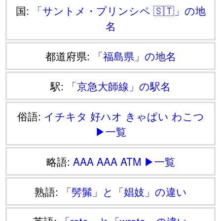
国:
「サントメ・プリンシペ 🇸🇹」の地
名
都道府県:
「福島県」の地名
駅:
「京急大師線」の駅名
俗語:
イチキタ
好ハオ
きゃぱい
わこつ
▶一覧
略語:
AAA
AAA
ATM
▶一覧
熟語:
「髣髴」と「娼妓」の違い