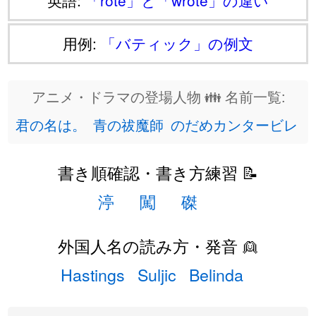
英語:
「rote」と「wrote」の違い
用例:
「バティック」の例文
アニメ・ドラマの登場人物 👪 名前一覧:
君の名は。
青の祓魔師
のだめカンタービレ
書き順確認・書き方練習 📝
渟
闖
磔
外国人名の読み方・発音 👱
Hastings
Suljic
Belinda