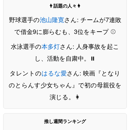
👨話題の人々👩
野球選手の
池山隆寛
さん: チームが7連敗
で借金9に膨らむも、3位をキープ ⚾️
水泳選手の
本多灯
さん: 人身事故を起こ
し、活動を自粛中。⏸️
タレントの
はるな愛
さん: 映画『となり
のとらんす少女ちゃん』で初の母親役を
演じる。👩
推し週間ランキング