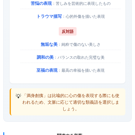
苦悩の表現
：苦しみを芸術的に表現したもの
トラウマ描写
：心的外傷を描いた表現
反対語
無垢な美
：純粋で傷のない美しさ
調和の美
：バランスの取れた完璧な美
至福の表現
：最高の幸福を描いた表現
💡
「満身創痍」は比喩的に心の傷を表現する際にも使
われるため、文脈に応じて適切な類義語を選択しま
しょう。