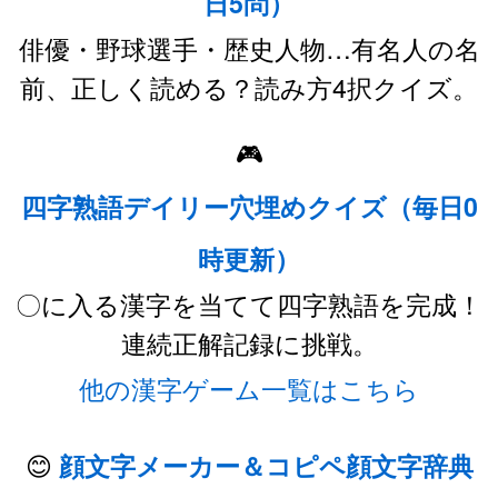
日5問）
俳優・野球選手・歴史人物…有名人の名
前、正しく読める？読み方4択クイズ。
🎮
四字熟語デイリー穴埋めクイズ（毎日0
時更新）
〇に入る漢字を当てて四字熟語を完成！
連続正解記録に挑戦。
他の漢字ゲーム一覧はこちら
😊
顔文字メーカー＆コピペ顔文字辞典