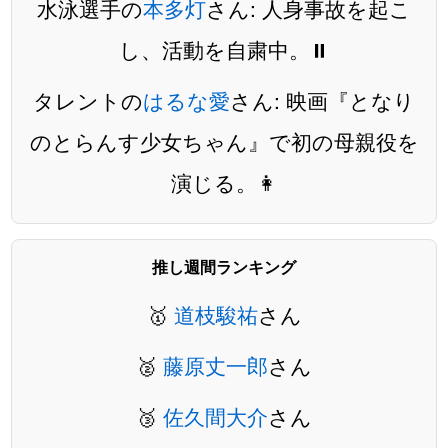
水泳選手の
本多灯
さん: 人身事故を起こ
し、活動を自粛中。⏸️
タレントの
はるな愛
さん: 映画『となり
のとらんす少女ちゃん』で初の母親役を
演じる。👩
推し週間ランキング
🥇
道枝駿祐
さん
🥈
藤原丈一郎
さん
🥉
佐久間大介
さん