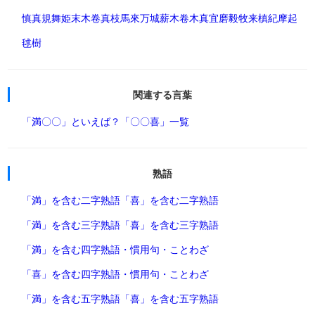
慎
真規
舞姫
末木
卷
真枝
馬來
万城
薪木
卷木
真宜
磨毅
牧来
槙紀
摩起
毬樹
関連する言葉
「満〇〇」といえば？
「〇〇喜」一覧
熟語
「満」を含む二字熟語
「喜」を含む二字熟語
「満」を含む三字熟語
「喜」を含む三字熟語
「満」を含む四字熟語・慣用句・ことわざ
「喜」を含む四字熟語・慣用句・ことわざ
「満」を含む五字熟語
「喜」を含む五字熟語