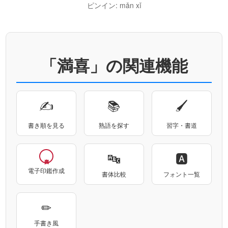
ピンイン: mǎn xǐ
「満喜」の関連機能
✍
📚
🖌
書き順を見る
熟語を探す
習字・書道
🔤
🅰
電子印鑑作成
書体比較
フォント一覧
✏
手書き風