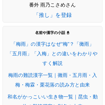
番外 雨乃こさめさん
「推し」を登録
名前や漢字の小話 📓
「梅雨」の漢字はなぜ“梅”？「黴雨」
「五月雨」「入梅」との違いをわかりや
すく解説
梅雨の難読漢字一覧｜黴雨・五月雨・入
梅・梅霖・栗花落の読み方と由来
和名がかっこいい生き物一覧｜昆虫・動