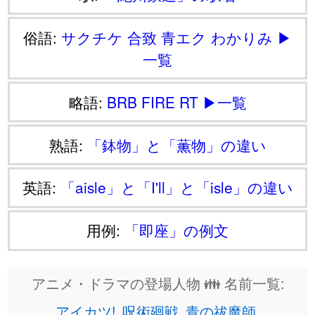
俗語:
サクチケ
合致
青エク
わかりみ
▶
一覧
略語:
BRB
FIRE
RT
▶一覧
熟語:
「鉢物」と「薫物」の違い
英語:
「aisle」と「I'll」と「isle」の違い
用例:
「即座」の例文
アニメ・ドラマの登場人物 👪 名前一覧:
アイカツ!
呪術廻戦
青の祓魔師