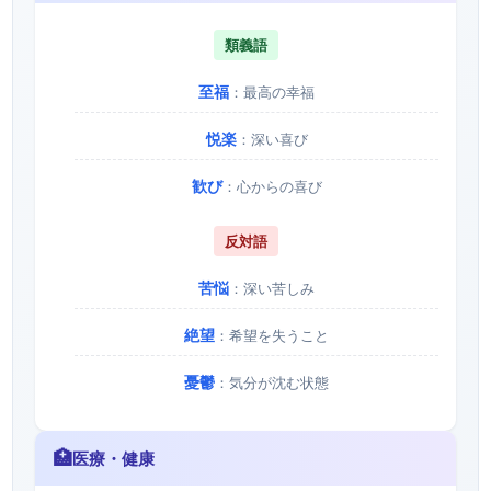
類義語
至福
：最高の幸福
悦楽
：深い喜び
歓び
：心からの喜び
反対語
苦悩
：深い苦しみ
絶望
：希望を失うこと
憂鬱
：気分が沈む状態
🏥
医療・健康