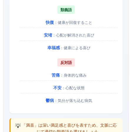
類義語
快復
：健康が回復すること
安堵
：心配が解消された喜び
幸福感
：健康による喜び
反対語
苦痛
：身体的な痛み
不安
：心配な状態
鬱病
：気分が落ち込む病気
💡
「満喜」は深い満足感と喜びを表すため、文脈に応
じて適切な類義語を選びましょう。