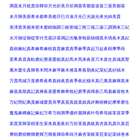
満貴
未月
稔貴
弥輝
弥月
光祈
美月祈
満葵
実都葵
道葵
三葵
美都葵
未月輝
美亜希
未都希
美都月
巳月
湊月
光己
光築
光來
光綺
美貫
美津貴
美都来
密木
蜜樹
御調
三岐
密城
三附
三槻
三築
三調
満来
三紀
水月
御従
御從
実付
充葵
詳基
満記
光亀
巻
牧
薪
槙
槇
真木
填
眞木
真紀
真樹
麻紀
真希
麻希
麻樹
真貴
麻貴
真季
麻季
真起
万起
眞樹
摩季
蒔
茉希
真喜
真軌
磨紀
麿基
愛姫
真妃
馬木
馬来
眞喜
万木
真生
真城
真聖
萬木
愛生
真輝
巻木
間木
麻琴
麻木
捲
直希
眞期
眞紀
茉紀
真好
槙木
万貴
馬城
万喜
磨希
眞希
真綺
眞貴
眞季
眞妃
槇木
真己
萬喜
麻輝
真来
麻葵
真期
真記
真稀
眞基
愛希
舞希
牧紀
磨季
真暉
眞己
馬着
麻喜
牧木
万紀
間紀
萬貴
麻城
愛貴
具季
真葵
真嬉
真姫
真絆
舞樹
舞妃
摩希
磨生
魔鬼
麻稀
麻記
麻妃
万希
万樹
満季
優絆
麗輝
眞叶
苺希
苺姫
茉喜
茉季
茉貴
茉輝
茉樹
茉生
茉来
真葱
眞祈
万祈
茉葵
真岐
真杏
真気
真玖
真芸
摩樹
磨樹
舞輝
磨輝
万輝
眞輝
蒔希
蒔月
麻杏
茉岐
茉芸
茉妃
茉綺
巻来