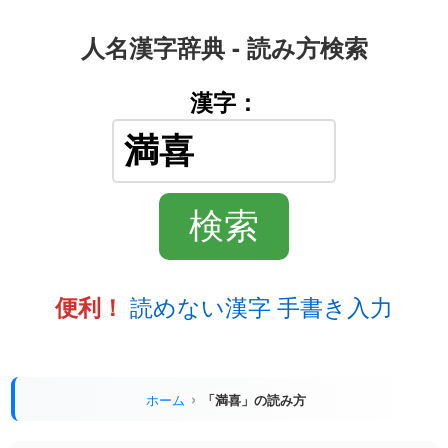
人名漢字辞典 - 読み方検索
漢字：
読めない漢字 手書き入力
便利！
ホーム
「満喜」の読み方