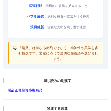
拡張戦略
：積極的に規模を拡大すること
バブル経営
：過剰な投資や支出を行う経営
浪費経営
：無駄な支出を繰り返す運営
💡
「清貧」は単なる節約ではなく、精神性や美学を含
む概念です。文脈に応じて適切な類義語を選びまし
ょう。
同じ読みの別漢字
製品
正賓
聖貧
盛彬
精品
関連する言葉