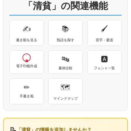
「清貧」の関連機能
✍
📚
🖌
書き順を見る
熟語を探す
習字・書道
🔤
🅰
電子印鑑作成
書体比較
フォント一覧
✏
🗺
手書き風
マインドマップ
📝
「清貧」の情報を追加しませんか？