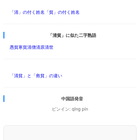
「清」の付く姓名
「貧」の付く姓名
「清貧」に似た二字熟語
愚貧
寒貧
清僧
清原
清世
「清貧」と「救貧」の違い
中国語発音
ピンイン: qīng pín