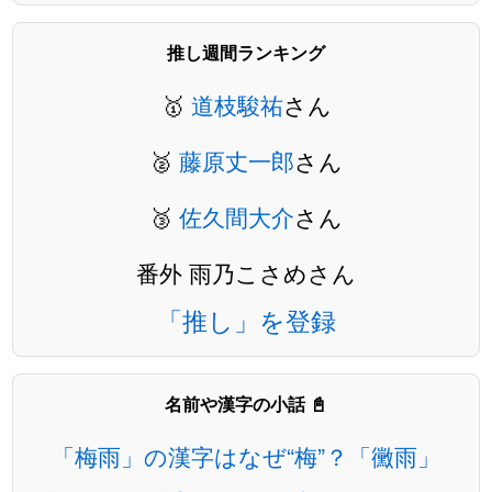
推し週間ランキング
🥇
道枝駿祐
さん
🥈
藤原丈一郎
さん
🥉
佐久間大介
さん
番外 雨乃こさめさん
「推し」を登録
名前や漢字の小話 📓
「梅雨」の漢字はなぜ“梅”？「黴雨」