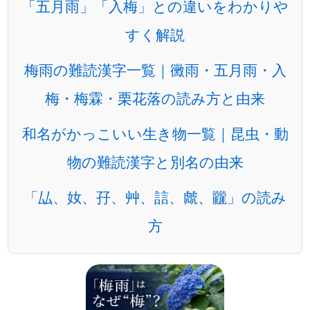
「五月雨」「入梅」との違いをわかりや
すく解説
梅雨の難読漢字一覧｜黴雨・五月雨・入
梅・梅霖・栗花落の読み方と由来
和名がかっこいい生き物一覧｜昆虫・動
物の難読漢字と別名の由来
「厸、奻、孖、艸、誩、虤、龖」の読み
方