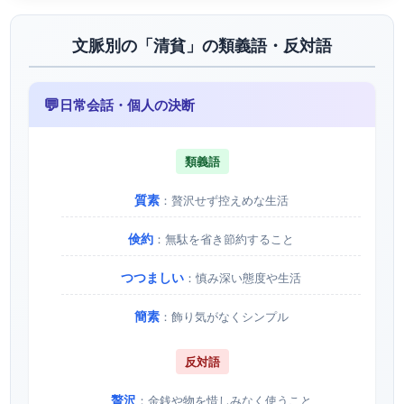
文脈別の「清貧」の類義語・反対語
💬
日常会話・個人の決断
類義語
質素
：贅沢せず控えめな生活
倹約
：無駄を省き節約すること
つつましい
：慎み深い態度や生活
簡素
：飾り気がなくシンプル
反対語
贅沢
：金銭や物を惜しみなく使うこと