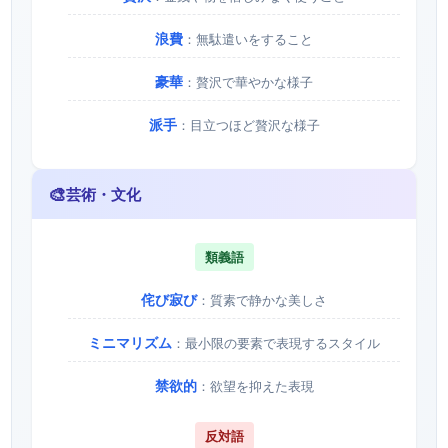
浪費
：無駄遣いをすること
豪華
：贅沢で華やかな様子
派手
：目立つほど贅沢な様子
🎨
芸術・文化
類義語
侘び寂び
：質素で静かな美しさ
ミニマリズム
：最小限の要素で表現するスタイル
禁欲的
：欲望を抑えた表現
反対語