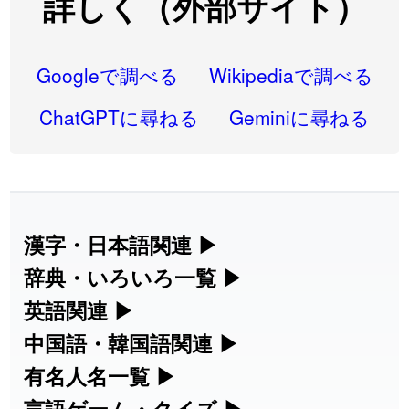
詳しく（外部サイト）
2026-08-06
「
研究熱心
」のイメージを追加しました
User feedback
2026-08-06
「
禰
」のイメージを追加しました
User feedback
Googleで調べる
Wikipediaで調べる
2026-08-06
「
同位
」のイメージを追加しました
User feedback
ChatGPTに尋ねる
Geminiに尋ねる
2026-08-05
「
蘇連
」を追加しました
User feedback
2026-07-30
「
康哲
」の読み方を追加しました
User feedback
2026-07-24
「
邪鬼
」のイメージを追加しました
User feedback
漢字・日本語関連
▶
漢字の読み方検索、手書き入力、書き順
辞典・いろいろ一覧
▶
2026-07-24
「
二匹
」のイメージを追加しました
User feedback
練習など、日本語学習に役立つツールを
部首・画数別の漢字一覧、熟語辞典、地
英語関連
▶
2026-07-24
「
貮
」のイメージを追加しました
User feedback
集めています。
名・駅名検索など、各種リファレンスツ
カタカナ語・略語の意味検索、発音記
中国語・韓国語関連
▶
2026-07-24
「
誤算
」のイメージを追加しました
User feedback
ールです。
号、リスニング練習など英語学習ツール
中国語のピンイン変換、韓国語の手書き
有名人名一覧
▶
人名漢字辞典 - 読み方検索
です。
入力など、アジア言語学習ツールです。
2026-07-24
「
堅牢
」のイメージを追加しました
User feedback
海外セレブやスポーツ選手の名前の読み
言語ゲーム・クイズ
▶