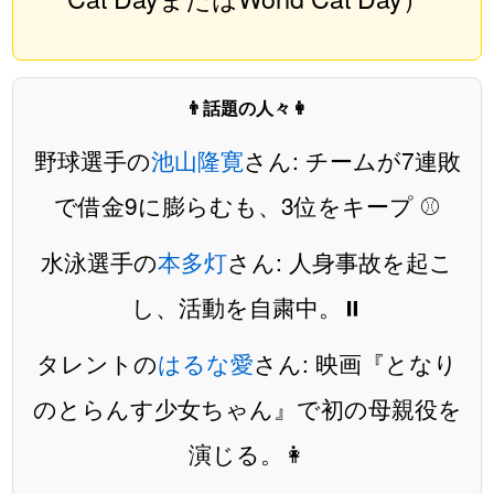
👨話題の人々👩
野球選手の
池山隆寛
さん: チームが7連敗
で借金9に膨らむも、3位をキープ ⚾️
水泳選手の
本多灯
さん: 人身事故を起こ
し、活動を自粛中。⏸️
タレントの
はるな愛
さん: 映画『となり
のとらんす少女ちゃん』で初の母親役を
演じる。👩