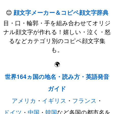
😊
顔文字メーカー＆コピペ顔文字辞典
目・口・輪郭・手を組み合わせてオリジ
ナル顔文字が作れる！嬉しい・泣く・怒
るなどカテゴリ別のコピペ顔文字集
も。
🌍
世界164ヵ国の地名・読み方・英語発音
ガイド
アメリカ
・
イギリス
・
フランス
・
ドイツ
・
中国
・
韓国
など各国の都市名を