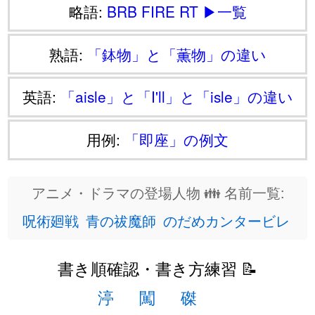
略語:
BRB
FIRE
RT
▶一覧
熟語:
「鉢物」と「薫物」の違い
英語:
「aisle」と「I'll」と「isle」の違い
用例:
「即座」の例文
アニメ・ドラマの登場人物 👪 名前一覧:
呪術廻戦
青の祓魔師
のだめカンタービレ
書き順確認・書き方練習 📝
渟
闖
磔