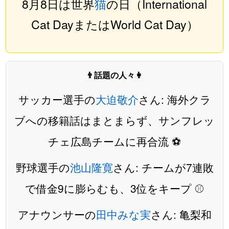
8月8日は世界
猫
の日（International
Cat DayまたはWorld Cat Day）
👨話題の人々👩
サッカー選手の
大迫敬介
さん: 海外クラ
ブへの移籍話はまとまらず、サンフレッ
チェ広島チームに再合流 ⚽️
野球選手の
池山隆寛
さん: チームが7連敗
で借金9に膨らむも、3位をキープ ⚾️
アナウンサーの
田中みな実
さん: 亀梨和