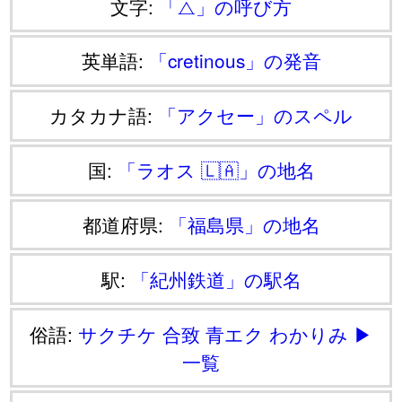
文字:
「⧍」の呼び方
英単語:
「cretinous」の発音
カタカナ語:
「アクセー」のスペル
国:
「ラオス 🇱🇦」の地名
都道府県:
「福島県」の地名
駅:
「紀州鉄道」の駅名
俗語:
サクチケ
合致
青エク
わかりみ
▶
一覧