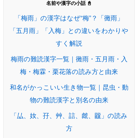
名前や漢字の小話 📓
「梅雨」の漢字はなぜ“梅”？「黴雨」
「五月雨」「入梅」との違いをわかりや
すく解説
梅雨の難読漢字一覧｜黴雨・五月雨・入
梅・梅霖・栗花落の読み方と由来
和名がかっこいい生き物一覧｜昆虫・動
物の難読漢字と別名の由来
「厸、奻、孖、艸、誩、虤、龖」の読み
方