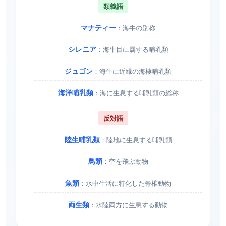
類義語
マナティー
：海牛の別称
シレニア
：海牛目に属する哺乳類
ジュゴン
：海牛に近縁の海棲哺乳類
海洋哺乳類
：海に生息する哺乳類の総称
反対語
陸生哺乳類
：陸地に生息する哺乳類
鳥類
：空を飛ぶ動物
魚類
：水中生活に特化した脊椎動物
両生類
：水陸両方に生息する動物