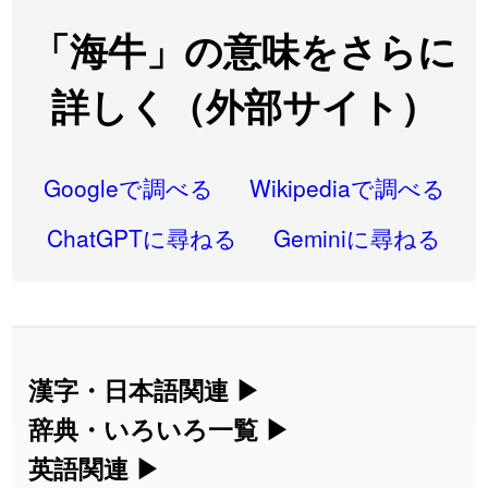
2026-08-06
「
先行
」のイメージを追加しました
User feedback
「海牛」の意味をさらに
2026-08-06
「
語弊
」のイメージを追加しました
User feedback
詳しく（外部サイト）
2026-08-06
「
研究熱心
」のイメージを追加しました
User feedback
2026-08-06
「
禰
」のイメージを追加しました
User feedback
Googleで調べる
Wikipediaで調べる
2026-08-06
「
同位
」のイメージを追加しました
User feedback
ChatGPTに尋ねる
Geminiに尋ねる
2026-08-05
「
蘇連
」を追加しました
User feedback
2026-07-30
「
康哲
」の読み方を追加しました
User feedback
2026-07-24
「
邪鬼
」のイメージを追加しました
User feedback
漢字・日本語関連
▶
漢字の読み方検索、手書き入力、書き順
辞典・いろいろ一覧
▶
2026-07-24
「
二匹
」のイメージを追加しました
User feedback
練習など、日本語学習に役立つツールを
部首・画数別の漢字一覧、熟語辞典、地
英語関連
▶
2026-07-24
「
貮
」のイメージを追加しました
User feedback