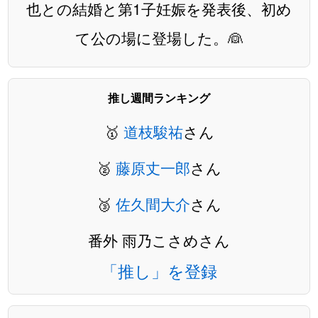
也との結婚と第1子妊娠を発表後、初め
て公の場に登場した。👰
推し週間ランキング
🥇
道枝駿祐
さん
🥈
藤原丈一郎
さん
🥉
佐久間大介
さん
番外 雨乃こさめさん
「推し」を登録