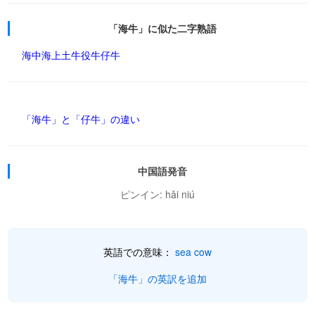
「海牛」に似た二字熟語
海中
海上
土牛
役牛
仔牛
「海牛」と「仔牛」の違い
中国語発音
ピンイン: hǎi niú
英語での意味：
sea cow
「海牛」の英訳を追加