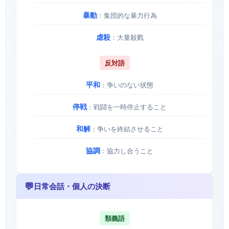
暴動
：集団的な暴力行為
虐殺
：大量殺戮
反対語
平和
：争いのない状態
停戦
：戦闘を一時停止すること
和解
：争いを終結させること
協調
：協力し合うこと
💬
日常会話・個人の決断
類義語