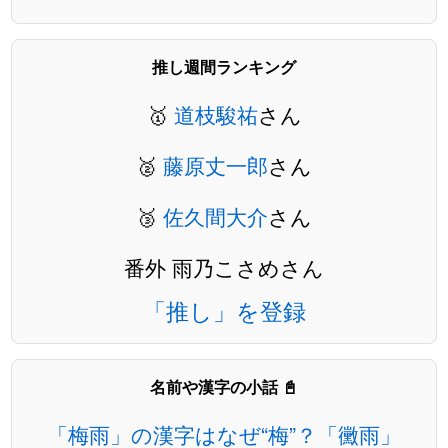
推し週間ランキング
🥇
道枝駿祐
さん
🥈
藤原丈一郎
さん
🥉
佐久間大介
さん
番外 雨乃こさめさん
「推し」を登録
名前や漢字の小話 📓
「梅雨」の漢字はなぜ“梅”？「黴雨」