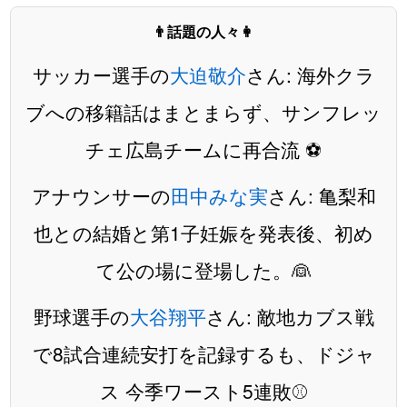
👨話題の人々👩
サッカー選手の
大迫敬介
さん: 海外クラ
ブへの移籍話はまとまらず、サンフレッ
チェ広島チームに再合流 ⚽️
アナウンサーの
田中みな実
さん: 亀梨和
也との結婚と第1子妊娠を発表後、初め
て公の場に登場した。👰
野球選手の
大谷翔平
さん: 敵地カブス戦
で8試合連続安打を記録するも、ドジャ
ス 今季ワースト5連敗⚾️