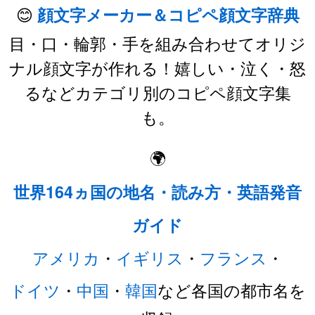
😊
顔文字メーカー＆コピペ顔文字辞典
目・口・輪郭・手を組み合わせてオリジ
ナル顔文字が作れる！嬉しい・泣く・怒
るなどカテゴリ別のコピペ顔文字集
も。
🌍
世界164ヵ国の地名・読み方・英語発音
ガイド
アメリカ
・
イギリス
・
フランス
・
ドイツ
・
中国
・
韓国
など各国の都市名を