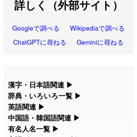
詳しく（外部サイト）
2026-08-05
「
蘇連
」を追加しました
User feedback
2026-07-30
「
康哲
」の読み方を追加しました
User feedback
Googleで調べる
Wikipediaで調べる
2026-07-24
「
邪鬼
」のイメージを追加しました
User feedback
ChatGPTに尋ねる
Geminiに尋ねる
2026-07-24
「
二匹
」のイメージを追加しました
User feedback
2026-07-24
「
貮
」のイメージを追加しました
User feedback
2026-07-24
「
誤算
」のイメージを追加しました
User feedback
漢字・日本語関連
▶
漢字の読み方検索、手書き入力、書き順
辞典・いろいろ一覧
▶
2026-07-24
「
堅牢
」のイメージを追加しました
User feedback
練習など、日本語学習に役立つツールを
部首・画数別の漢字一覧、熟語辞典、地
英語関連
▶
2026-07-24
「
睦
」のイメージを追加しました
User feedback
集めています。
名・駅名検索など、各種リファレンスツ
カタカナ語・略語の意味検索、発音記
中国語・韓国語関連
▶
2026-07-24
「
利他
」のイメージを追加しました
User feedback
ールです。
号、リスニング練習など英語学習ツール
中国語のピンイン変換、韓国語の手書き
有名人名一覧
▶
人名漢字辞典 - 読み方検索
です。
2026-07-24
「
予約料
」のイメージを追加しました
User feedback