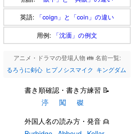
英語:
「coign」と「coin」の違い
用例:
「沈湎」の例文
アニメ・ドラマの登場人物 👪 名前一覧:
るろうに剣心
ヒプノシスマイク
キングダム
書き順確認・書き方練習 📝
渟
闖
磔
外国人名の読み方・発音 👱
Burbidge
Abboud
Kollar