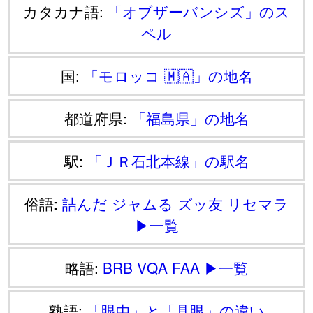
カタカナ語:
「オブザーバンシズ」のス
ペル
国:
「モロッコ 🇲🇦」の地名
都道府県:
「福島県」の地名
駅:
「ＪＲ石北本線」の駅名
俗語:
詰んだ
ジャムる
ズッ友
リセマラ
▶一覧
略語:
BRB
VQA
FAA
▶一覧
熟語:
「眼中」と「具眼」の違い