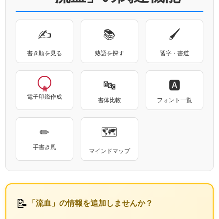
✍
📚
🖌
書き順を見る
熟語を探す
習字・書道
🔤
🅰
電子印鑑作成
書体比較
フォント一覧
✏
🗺
手書き風
マインドマップ
📝
「流血」の情報を追加しませんか？