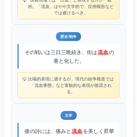
💡
的。「流血」はやや文学的で、症例報告など
では避けるべき。
歴史/戦争
その戦いは三日三晩続き、街は
の
流血
巷と化した。
💡
比喩的表現に適するが、現代の紛争報道では
「流血事態」など客観的な表現が推奨され
る。
文学
彼の詩には、痛みと
を美しく昇華
流血