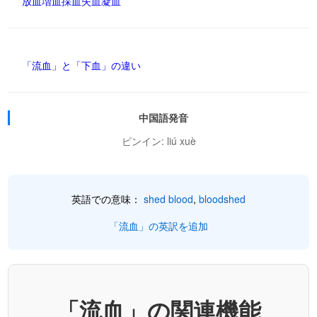
放血
増血
採血
失血
凝血
「流血」と「下血」の違い
中国語発音
ピンイン: liú xuè
英語での意味：
shed blood
,
bloodshed
「流血」の英訳を追加
「流血」の関連機能