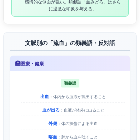
感情的な側面が強い。類似語「血みどろ」はさら
に過激な印象を与える。
文脈別の「流血」の類義語・反対語
🏥
医療・健康
類義語
出血
：体内から血液が流出すること
血が出る
：血液が体外に出ること
外傷
：体の損傷による出血
喀血
：肺から血を吐くこと