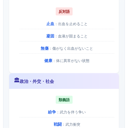
反対語
止血
：出血を止めること
凝固
：血液が固まること
無傷
：傷がなく出血がないこと
健康
：体に異常がない状態
🏛️
政治・外交・社会
類義語
紛争
：武力を伴う争い
戦闘
：武力衝突