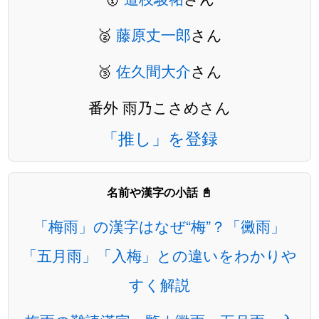
🥈
藤原丈一郎
さん
🥉
佐久間大介
さん
番外 雨乃こさめさん
「推し」を登録
名前や漢字の小話 📓
「梅雨」の漢字はなぜ“梅”？「黴雨」
「五月雨」「入梅」との違いをわかりや
すく解説