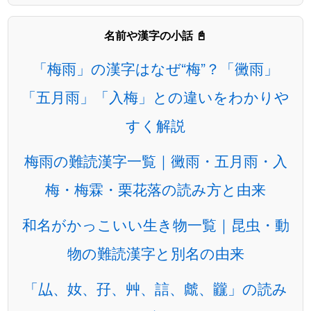
名前や漢字の小話 📓
「梅雨」の漢字はなぜ“梅”？「黴雨」
「五月雨」「入梅」との違いをわかりや
すく解説
梅雨の難読漢字一覧｜黴雨・五月雨・入
梅・梅霖・栗花落の読み方と由来
和名がかっこいい生き物一覧｜昆虫・動
物の難読漢字と別名の由来
「厸、奻、孖、艸、誩、虤、龖」の読み