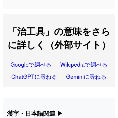
2026-08-06
「
大筋
」のイメージを追加しました
User feedback
2026-08-06
「
翌朝
」のイメージを追加しました
User feedback
2026-08-06
「
先行
」のイメージを追加しました
User feedback
「治工具」の意味をさら
2026-08-06
「
語弊
」のイメージを追加しました
User feedback
に詳しく（外部サイト）
2026-08-06
「
研究熱心
」のイメージを追加しました
User feedback
2026-08-06
「
禰
」のイメージを追加しました
User feedback
Googleで調べる
Wikipediaで調べる
2026-08-06
「
同位
」のイメージを追加しました
User feedback
ChatGPTに尋ねる
Geminiに尋ねる
2026-08-05
「
蘇連
」を追加しました
User feedback
2026-07-30
「
康哲
」の読み方を追加しました
User feedback
2026-07-24
「
邪鬼
」のイメージを追加しました
User feedback
漢字・日本語関連
▶