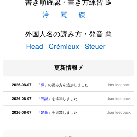
書き順確認・書き方練習 📝
渟
闖
磔
外国人名の読み方・発音 👱
Head
Crémieux
Steuer
更新情報 ⚡
2026-08-07
「
憚
」の読み方を追加しました
User feedback
2026-08-07
「
芳誠
」を追加しました
User feedback
2026-08-07
「
姥鱶
」を追加しました
User feedback
2026-08-06
「
海中公園
」のイメージを追加しました
User feedback