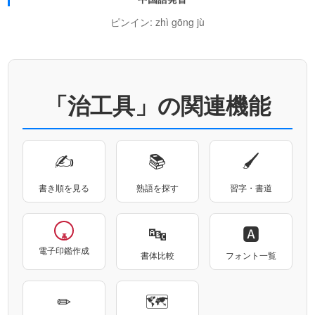
ピンイン: zhì gōng jù
「治工具」の関連機能
✍
📚
🖌
書き順を見る
熟語を探す
習字・書道
🔤
🅰
電子印鑑作成
書体比較
フォント一覧
✏
🗺