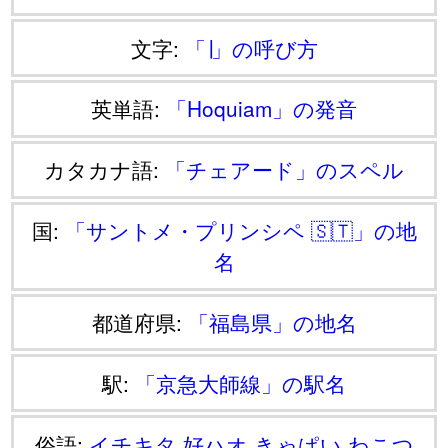
文字:
「∣」の呼び方
英単語:
「Hoquiam」の発音
カタカナ語:
「チェアード」のスペル
国:
「サントメ・プリンシペ 🇸🇹」の地
名
都道府県:
「福島県」の地名
駅:
「京急大師線」の駅名
俗語:
イチキタ
好ハオ
きゃぱい
わこつ