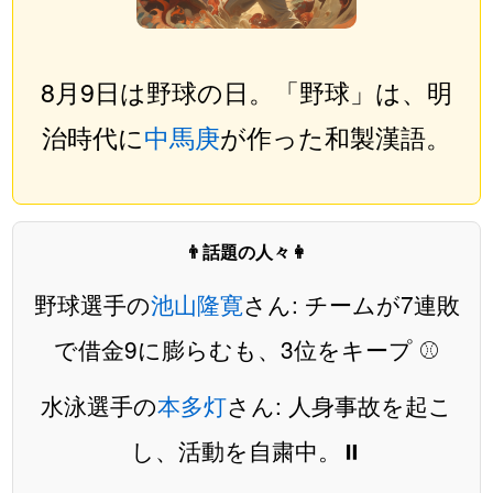
8月9日は野球の日。「野球」は、明
治時代に
中馬庚
が作った和製漢語。
👨話題の人々👩
野球選手の
池山隆寛
さん: チームが7連敗
で借金9に膨らむも、3位をキープ ⚾️
水泳選手の
本多灯
さん: 人身事故を起こ
し、活動を自粛中。⏸️