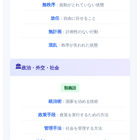
無秩序
：統制がとれていない状態
放任
：自由に任せること
無計画
：計画性のない行動
混乱
：秩序が失われた状態
🏛️
政治・外交・社会
類義語
統治術
：国家を治める技術
政策手段
：政策を実行するための方法
管理手法
：社会を管理する方法