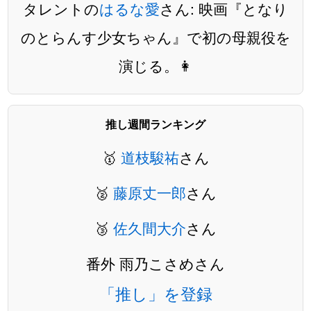
タレントの
はるな愛
さん: 映画『となり
のとらんす少女ちゃん』で初の母親役を
演じる。👩
推し週間ランキング
🥇
道枝駿祐
さん
🥈
藤原丈一郎
さん
🥉
佐久間大介
さん
番外 雨乃こさめさん
「推し」を登録