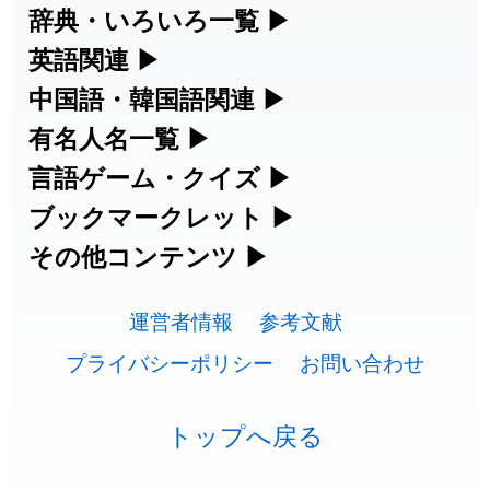
漢字の読み方検索、手書き入力、書き順
辞典・いろいろ一覧
▶
2026-07-24
「
二匹
」のイメージを追加しました
User feedback
練習など、日本語学習に役立つツールを
部首・画数別の漢字一覧、熟語辞典、地
英語関連
▶
2026-07-24
「
貮
」のイメージを追加しました
User feedback
集めています。
名・駅名検索など、各種リファレンスツ
カタカナ語・略語の意味検索、発音記
中国語・韓国語関連
▶
2026-07-24
「
誤算
」のイメージを追加しました
User feedback
ールです。
号、リスニング練習など英語学習ツール
中国語のピンイン変換、韓国語の手書き
有名人名一覧
▶
人名漢字辞典 - 読み方検索
です。
入力など、アジア言語学習ツールです。
2026-07-24
「
堅牢
」のイメージを追加しました
User feedback
海外セレブやスポーツ選手の名前の読み
言語ゲーム・クイズ
▶
部首画数別漢字一覧
手書き漢字入力
方・発音を確認できます。
四字熟語パズルや漢字クイズなど、楽し
ブックマークレット
▶
2026-07-24
「
睦
」のイメージを追加しました
User feedback
カタカナ語の意味・発音・類語辞典
手書き中国語入力 変換ツール
常用漢字一覧
みながら学べるゲームです。
ブラウザに登録して、どのサイトからで
その他コンテンツ
▶
漢字の書き方・書き順 書き取り練習
海外有名人の苗字・名前一覧と発音
2026-07-24
「
利他
」のイメージを追加しました
User feedback
英語の発音記号一覧
ピンイン一覧表
も漢字や英語を検索できる便利ツールで
絵文字の意味、特殊記号の読み方など、
人名用漢字一覧
漢字ゲーム一覧
帳
🔊
2026-07-24
「
予約料
」のイメージを追加しました
User feedback
す。
運営者情報
参考文献
その他の便利ツールです。
英単語リスニングテスト
韓国語手書き入力
画数別なまえ漢字一覧
有名人名前読みクイズ（毎日更新）
プライバシーポリシー
お問い合わせ
2026-07-24
「
性
」のイメージを追加しました
User feedback
ひらがなの書き方・書き順
プレミアリーグ選手名一覧
漢字読み方検索ブックマークレット
絵文字の意味と使い方
イメージ化する英単語の覚え方
外国語翻訳ツール
2026-07-24
「
入念
」のイメージを追加しました
User feedback
名前イメージイラスト一覧
四字熟語デイリー穴埋めクイズ（毎日
カタカナの書き方・書き順
WEリーグ選手名一覧
トップへ戻る
英語・カタカナ語意味検索ブックマー
トレンドワード・イメージギャラリ
英語の意味・発音の違い
2026-07-24
「
欠場
」のイメージを追加しました
User feedback
更新）
クレット
イメージ・印象から漢字や熟語を探す
ー