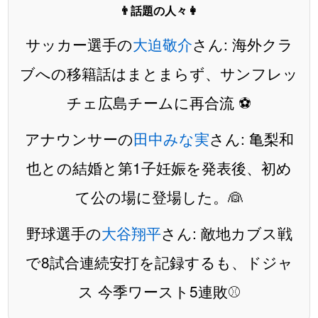
👨話題の人々👩
サッカー選手の
大迫敬介
さん: 海外クラ
ブへの移籍話はまとまらず、サンフレッ
チェ広島チームに再合流 ⚽️
アナウンサーの
田中みな実
さん: 亀梨和
也との結婚と第1子妊娠を発表後、初め
て公の場に登場した。👰
野球選手の
大谷翔平
さん: 敵地カブス戦
で8試合連続安打を記録するも、ドジャ
ス 今季ワースト5連敗⚾️