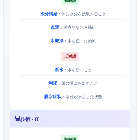
類義語
水分補給
：体に水分を摂取すること
点滴
：医療的な水分補給
水療法
：水を使った治療
反対語
断水
：水を断つこと
利尿
：尿の排出を促すこと
脱水症状
：水分が不足した状態
💻
技術・IT
類義語