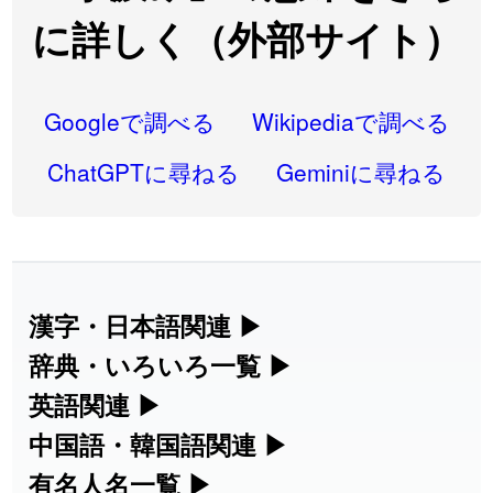
2026-07-22
「
凋
」のイメージを追加しました
User feedback
に詳しく（外部サイト）
2026-07-22
「
高収入
」のイメージを追加しました
User feedback
2026-07-22
「
実施
」のイメージを追加しました
User feedback
Googleで調べる
Wikipediaで調べる
2026-07-22
「
選手
」のイメージを追加しました
User feedback
ChatGPTに尋ねる
Geminiに尋ねる
2026-07-22
「
即金
」のイメージを追加しました
User feedback
2026-07-22
「
荊
」のイメージを追加しました
User feedback
2026-07-22
「
短命
」のイメージを追加しました
User feedback
漢字・日本語関連
▶
漢字の読み方検索、手書き入力、書き順
辞典・いろいろ一覧
▶
2026-07-22
「
相対
」のイメージを追加しました
User feedback
練習など、日本語学習に役立つツールを
部首・画数別の漢字一覧、熟語辞典、地
英語関連
▶
2026-07-22
「
悪質
」のイメージを追加しました
User feedback
集めています。
名・駅名検索など、各種リファレンスツ
カタカナ語・略語の意味検索、発音記
中国語・韓国語関連
▶
2026-07-22
「
葦
」のイメージを追加しました
User feedback
ールです。
号、リスニング練習など英語学習ツール
中国語のピンイン変換、韓国語の手書き
有名人名一覧
▶
人名漢字辞典 - 読み方検索