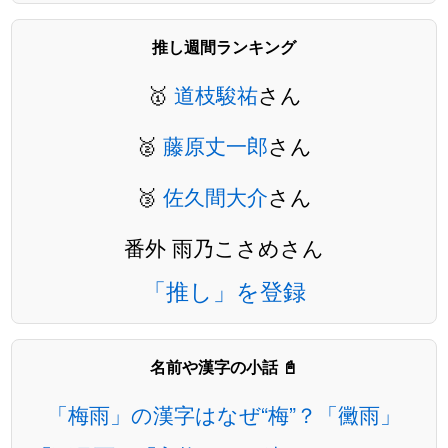
推し週間ランキング
🥇
道枝駿祐
さん
🥈
藤原丈一郎
さん
🥉
佐久間大介
さん
番外 雨乃こさめさん
「推し」を登録
名前や漢字の小話 📓
「梅雨」の漢字はなぜ“梅”？「黴雨」