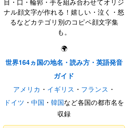
目・口・輪郭・手を組み合わせてオリジ
ナル顔文字が作れる！嬉しい・泣く・怒
るなどカテゴリ別のコピペ顔文字集
も。
🌍
世界164ヵ国の地名・読み方・英語発音
ガイド
アメリカ
・
イギリス
・
フランス
・
ドイツ
・
中国
・
韓国
など各国の都市名を
収録