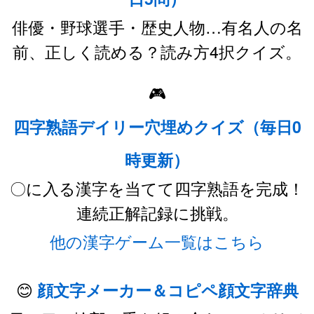
俳優・野球選手・歴史人物…有名人の名
前、正しく読める？読み方4択クイズ。
🎮
四字熟語デイリー穴埋めクイズ（毎日0
時更新）
〇に入る漢字を当てて四字熟語を完成！
連続正解記録に挑戦。
他の漢字ゲーム一覧はこちら
😊
顔文字メーカー＆コピペ顔文字辞典