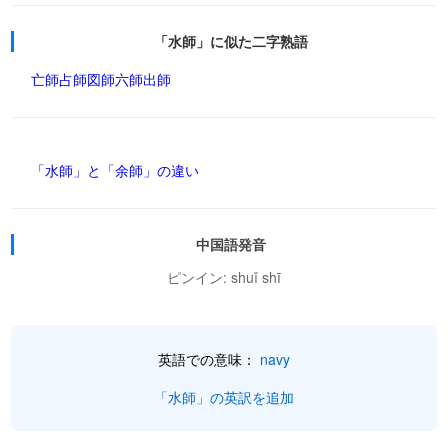
「水師」に似た二字熟語
亡師
占師
図師
六師
出師
「水師」と「余師」の違い
中国語発音
ピンイン: shuǐ shī
英語での意味：
navy
「水師」の英訳を追加