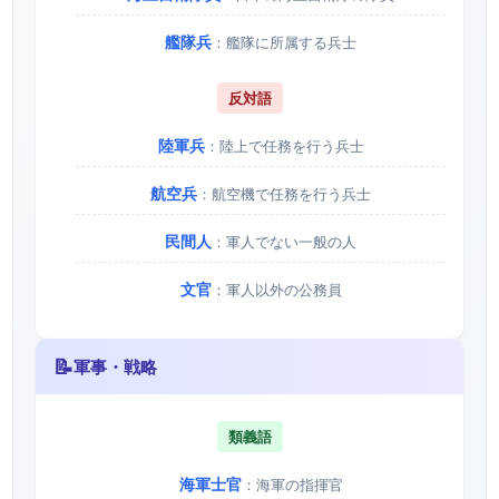
艦隊兵
：艦隊に所属する兵士
反対語
陸軍兵
：陸上で任務を行う兵士
航空兵
：航空機で任務を行う兵士
民間人
：軍人でない一般の人
文官
：軍人以外の公務員
📝
軍事・戦略
類義語
海軍士官
：海軍の指揮官