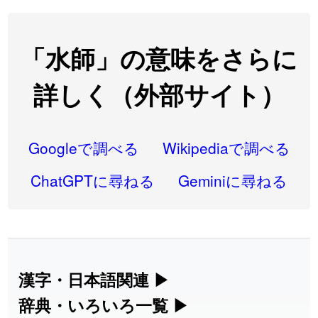
2026-08-06
「
研究熱心
」のイメージを追加しました
User feedback
2026-08-06
「
禰
」のイメージを追加しました
User feedback
「水師」の意味をさらに
2026-08-06
「
同位
」のイメージを追加しました
User feedback
詳しく（外部サイト）
2026-08-05
「
蘇連
」を追加しました
User feedback
2026-07-30
「
康哲
」の読み方を追加しました
User feedback
Googleで調べる
Wikipediaで調べる
2026-07-24
「
邪鬼
」のイメージを追加しました
User feedback
ChatGPTに尋ねる
Geminiに尋ねる
2026-07-24
「
二匹
」のイメージを追加しました
User feedback
2026-07-24
「
貮
」のイメージを追加しました
User feedback
2026-07-24
「
誤算
」のイメージを追加しました
User feedback
漢字・日本語関連
▶
漢字の読み方検索、手書き入力、書き順
辞典・いろいろ一覧
▶
2026-07-24
「
堅牢
」のイメージを追加しました
User feedback