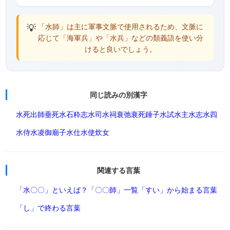
💡
「水師」は主に軍事文脈で使用されるため、文脈に
応じて「海軍兵」や「水兵」などの類義語を使い分
けると良いでしょう。
同じ読みの別漢字
水死
出師
垂死
水石
粋志
水司
水祠
衰弛
衰死
錘子
水試
水主
水志
水四
水侍
水凌
御廟子
水仕
水使
炊女
関連する言葉
「水〇〇」といえば？
「〇〇師」一覧
「すい」から始まる言葉
「し」で終わる言葉