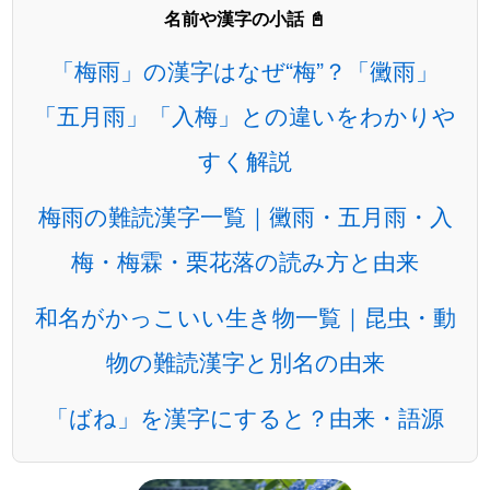
名前や漢字の小話 📓
「梅雨」の漢字はなぜ“梅”？「黴雨」
「五月雨」「入梅」との違いをわかりや
すく解説
梅雨の難読漢字一覧｜黴雨・五月雨・入
梅・梅霖・栗花落の読み方と由来
和名がかっこいい生き物一覧｜昆虫・動
物の難読漢字と別名の由来
「ばね」を漢字にすると？由来・語源