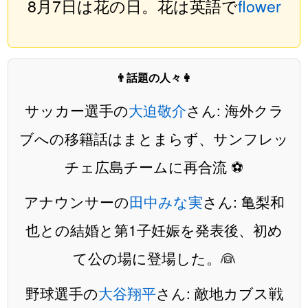
8月7日は花の日。花は英語で
flower
👨話題の人々👩
サッカー選手の
大迫敬介
さん: 海外クラ
ブへの移籍話はまとまらず、サンフレッ
チェ広島チームに再合流 ⚽️
アナウンサーの
田中みな実
さん: 亀梨和
也との結婚と第1子妊娠を発表後、初め
て公の場に登場した。👰
野球選手の
大谷翔平
さん: 敵地カブス戦