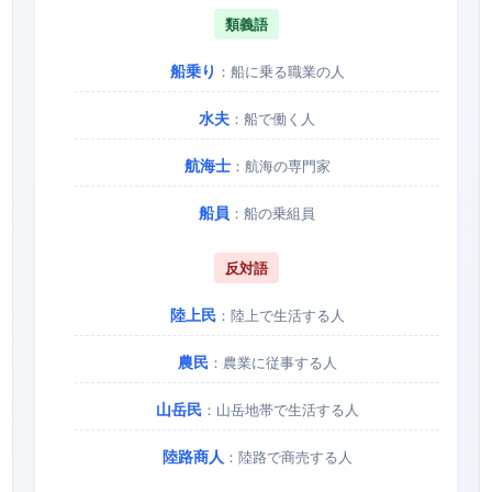
類義語
船乗り
：船に乗る職業の人
水夫
：船で働く人
航海士
：航海の専門家
船員
：船の乗組員
反対語
陸上民
：陸上で生活する人
農民
：農業に従事する人
山岳民
：山岳地帯で生活する人
陸路商人
：陸路で商売する人