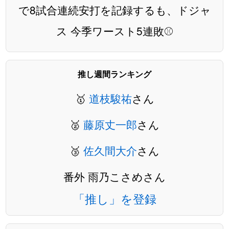
で8試合連続安打を記録するも、ドジャ
ス 今季ワースト5連敗⚾️
推し週間ランキング
🥇
道枝駿祐
さん
🥈
藤原丈一郎
さん
🥉
佐久間大介
さん
番外 雨乃こさめさん
「推し」を登録