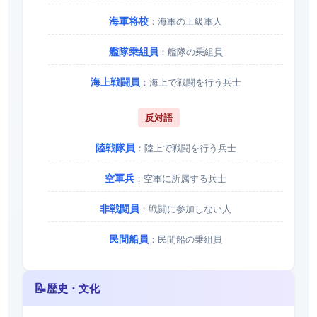
海軍将校
：海軍の上級軍人
艦隊乗組員
：艦隊の乗組員
海上戦闘員
：海上で戦闘を行う兵士
反対語
陸戦隊員
：陸上で戦闘を行う兵士
空軍兵
：空軍に所属する兵士
非戦闘員
：戦闘に参加しない人
民間船員
：民間船の乗組員
📝
歴史・文化