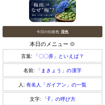
今日の伝統色:
涅色
本日のメニュー 🍲
言葉:
「〇〇弄」といえば？
名前:
「まきょう」の漢字
人:
有名人「ガイアン」の一覧
文字:
「∛」の呼び方