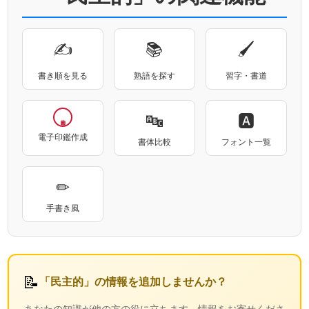
✍
📚
🖌
書き順を見る
熟語を探す
習字・書道
🔤
🅰
電子印鑑作成
書体比較
フォント一覧
✏
手書き風
📝
「民主的」の情報を追加しませんか？
あなたの知識が他の方の役に立ちます。情報をお寄せくださ