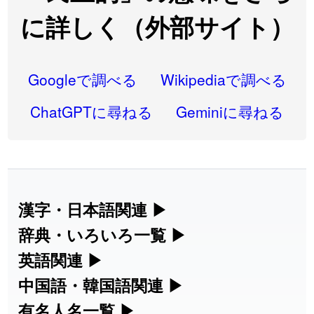
2026-08-06
「
先行
」のイメージを追加しました
User feedback
に詳しく（外部サイト）
2026-08-06
「
語弊
」のイメージを追加しました
User feedback
2026-08-06
「
研究熱心
」のイメージを追加しました
User feedback
Googleで調べる
Wikipediaで調べる
2026-08-06
「
禰
」のイメージを追加しました
User feedback
ChatGPTに尋ねる
Geminiに尋ねる
2026-08-06
「
同位
」のイメージを追加しました
User feedback
2026-08-05
「
蘇連
」を追加しました
User feedback
2026-07-30
「
康哲
」の読み方を追加しました
User feedback
漢字・日本語関連
▶
漢字の読み方検索、手書き入力、書き順
辞典・いろいろ一覧
▶
2026-07-24
「
邪鬼
」のイメージを追加しました
User feedback
練習など、日本語学習に役立つツールを
部首・画数別の漢字一覧、熟語辞典、地
英語関連
▶
2026-07-24
「
二匹
」のイメージを追加しました
User feedback
集めています。
名・駅名検索など、各種リファレンスツ
カタカナ語・略語の意味検索、発音記
中国語・韓国語関連
▶
2026-07-24
「
貮
」のイメージを追加しました
User feedback
ールです。
号、リスニング練習など英語学習ツール
中国語のピンイン変換、韓国語の手書き
有名人名一覧
▶
人名漢字辞典 - 読み方検索