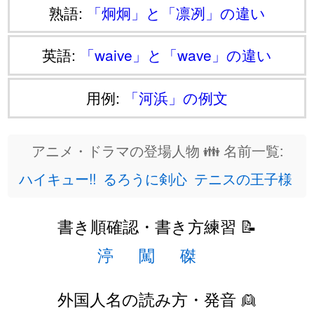
熟語:
「炯炯」と「凛冽」の違い
英語:
「waive」と「wave」の違い
用例:
「河浜」の例文
アニメ・ドラマの登場人物 👪 名前一覧:
ハイキュー!!
るろうに剣心
テニスの王子様
書き順確認・書き方練習 📝
渟
闖
磔
外国人名の読み方・発音 👱