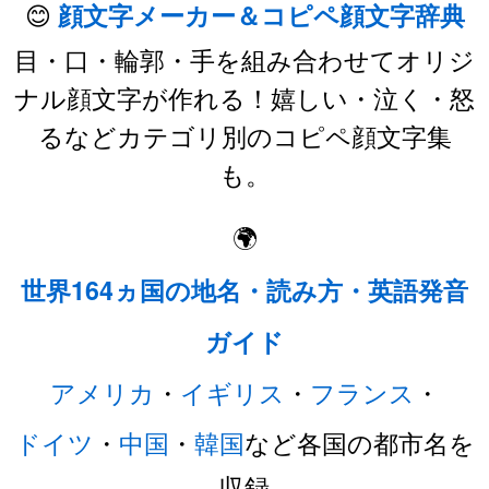
😊
顔文字メーカー＆コピペ顔文字辞典
目・口・輪郭・手を組み合わせてオリジ
ナル顔文字が作れる！嬉しい・泣く・怒
るなどカテゴリ別のコピペ顔文字集
も。
🌍
世界164ヵ国の地名・読み方・英語発音
ガイド
アメリカ
・
イギリス
・
フランス
・
ドイツ
・
中国
・
韓国
など各国の都市名を
収録