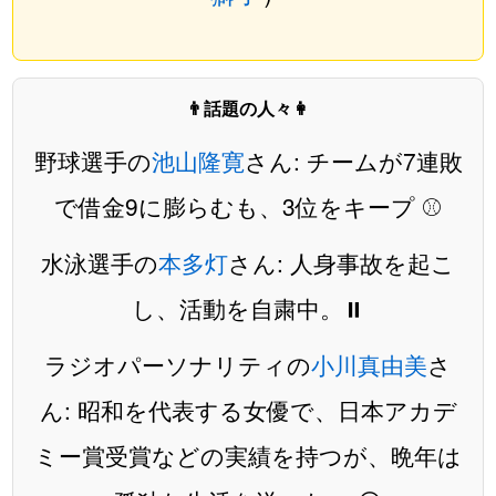
👨話題の人々👩
野球選手の
池山隆寛
さん: チームが7連敗
で借金9に膨らむも、3位をキープ ⚾️
水泳選手の
本多灯
さん: 人身事故を起こ
し、活動を自粛中。⏸️
ラジオパーソナリティの
小川真由美
さ
ん: 昭和を代表する女優で、日本アカデ
ミー賞受賞などの実績を持つが、晩年は