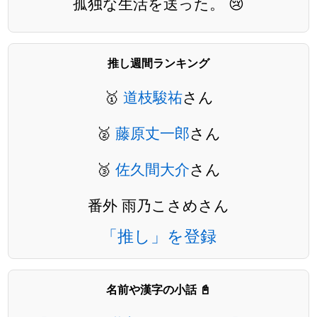
孤独な生活を送った。 😢
推し週間ランキング
🥇
道枝駿祐
さん
🥈
藤原丈一郎
さん
🥉
佐久間大介
さん
番外 雨乃こさめさん
「推し」を登録
名前や漢字の小話 📓