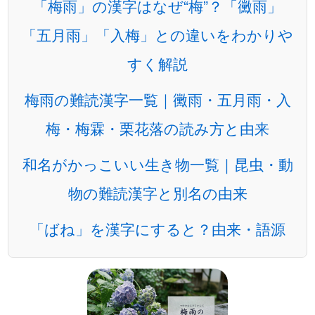
「梅雨」の漢字はなぜ“梅”？「黴雨」
「五月雨」「入梅」との違いをわかりや
すく解説
梅雨の難読漢字一覧｜黴雨・五月雨・入
梅・梅霖・栗花落の読み方と由来
和名がかっこいい生き物一覧｜昆虫・動
物の難読漢字と別名の由来
「ばね」を漢字にすると？由来・語源