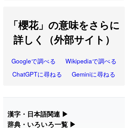
2026-08-06
「
大筋
」のイメージを追加しました
User feedback
2026-08-06
「
翌朝
」のイメージを追加しました
User feedback
「櫻花」の意味をさらに
2026-08-06
「
先行
」のイメージを追加しました
User feedback
詳しく（外部サイト）
2026-08-06
「
語弊
」のイメージを追加しました
User feedback
2026-08-06
「
研究熱心
」のイメージを追加しました
User feedback
Googleで調べる
Wikipediaで調べる
2026-08-06
「
禰
」のイメージを追加しました
User feedback
ChatGPTに尋ねる
Geminiに尋ねる
2026-08-06
「
同位
」のイメージを追加しました
User feedback
2026-08-05
「
蘇連
」を追加しました
User feedback
2026-07-30
「
康哲
」の読み方を追加しました
User feedback
漢字・日本語関連
▶
漢字の読み方検索、手書き入力、書き順
辞典・いろいろ一覧
▶
2026-07-24
「
邪鬼
」のイメージを追加しました
User feedback