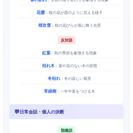
花霞
：桜の花が霞のように見える様子
桜吹雪
：桜の花びらが風に舞う光景
反対語
紅葉
：秋の季節を象徴する現象
枯れ木
：葉や花のない木の状態
冬枯れ
：冬の寂しい風景
常緑樹
：一年中葉をつける木
💬
日常会話・個人の決断
類義語