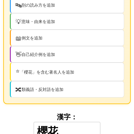
🔤
別の読み方を追加
💡
意味・由来を追加
📖
例文を追加
👋
自己紹介例を追加
⭐
「櫻花」を含む著名人を追加
🔀
類義語・反対語を追加
漢字：