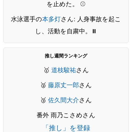
を止めた。 ⚾
水泳選手の
本多灯
さん: 人身事故を起こ
し、活動を自粛中。⏸️
推し週間ランキング
🥇
道枝駿祐
さん
🥈
藤原丈一郎
さん
🥉
佐久間大介
さん
番外 雨乃こさめさん
「推し」を登録