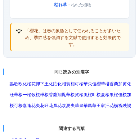
枯れ草
：枯れた植物
💡
「櫻花」は春の象徴として使われることが多いた
め、季節感を強調する文脈で使用すると効果的で
す。
同じ読みの別漢字
謳歌
欧化
桜花
押下
王化
応化
相賀
相可
桜華
央佳
櫻華
櫻香
粟加
黄化
旺華
桜一
桜歌
桜樺
桜香
鷹翔
鳳華
桜賀
桜風
桜叶
桜夏
桜果
桜佳
桜加
桜可
桜嘉
逢花
央花
旺花
凰花
欧夏
央華
皇華
凰華
王家
汪花
横禍
殃禍
関連する言葉