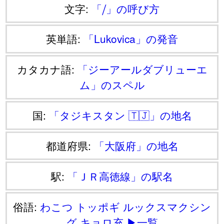
文字:
「⧸」の呼び方
英単語:
「Lukovica」の発音
カタカナ語:
「ジーアールダブリューエ
ム」のスペル
国:
「タジキスタン 🇹🇯」の地名
都道府県:
「大阪府」の地名
駅:
「ＪＲ高徳線」の駅名
俗語:
わこつ
トッポギ
ルックスマクシン
グ
キョロ充
▶一覧