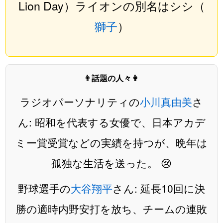
Lion Day）ライオンの別名はシシ（
獅子
）
👨話題の人々👩
ラジオパーソナリティの
小川真由美
さ
ん: 昭和を代表する女優で、日本アカデ
ミー賞受賞などの実績を持つが、晩年は
孤独な生活を送った。 😢
野球選手の
大谷翔平
さん: 延長10回に決
勝の適時内野安打を放ち、チームの連敗