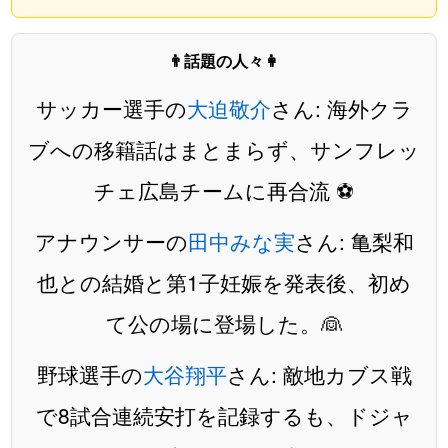
👨話題の人々👩
サッカー選手の
大迫敬介
さん: 海外クラ
ブへの移籍話はまとまらず、サンフレッ
チェ広島チームに再合流 ⚽️
アナウンサーの
田中みな実
さん: 亀梨和
也との結婚と第1子妊娠を発表後、初め
て公の場に登場した。👰
野球選手の
大谷翔平
さん: 敵地カブス戦
で8試合連続安打を記録するも、ドジャ