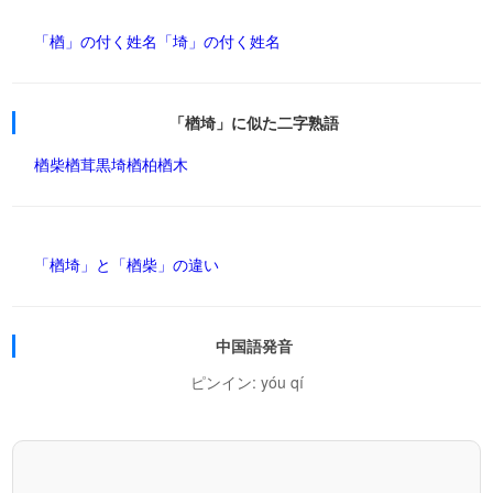
「楢」の付く姓名
「埼」の付く姓名
「楢埼」に似た二字熟語
楢柴
楢茸
黒埼
楢柏
楢木
「楢埼」と「楢柴」の違い
中国語発音
ピンイン: yóu qí