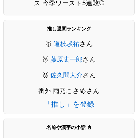
ス 今季ワースト5連敗⚾️
推し週間ランキング
🥇
道枝駿祐
さん
🥈
藤原丈一郎
さん
🥉
佐久間大介
さん
番外 雨乃こさめさん
「推し」を登録
名前や漢字の小話 📓