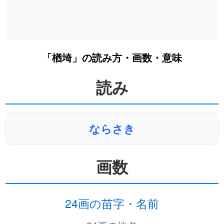
「楢埼」の読み方・画数・意味
読み
ならさき
画数
24画の苗字・名前