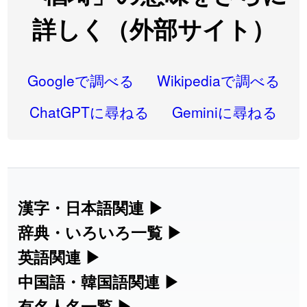
2026-08-06
「
同位
」のイメージを追加しました
User feedback
詳しく（外部サイト）
2026-08-05
「
蘇連
」を追加しました
User feedback
2026-07-30
「
康哲
」の読み方を追加しました
User feedback
Googleで調べる
Wikipediaで調べる
2026-07-24
「
邪鬼
」のイメージを追加しました
User feedback
ChatGPTに尋ねる
Geminiに尋ねる
2026-07-24
「
二匹
」のイメージを追加しました
User feedback
2026-07-24
「
貮
」のイメージを追加しました
User feedback
2026-07-24
「
誤算
」のイメージを追加しました
User feedback
漢字・日本語関連
▶
漢字の読み方検索、手書き入力、書き順
辞典・いろいろ一覧
▶
2026-07-24
「
堅牢
」のイメージを追加しました
User feedback
練習など、日本語学習に役立つツールを
部首・画数別の漢字一覧、熟語辞典、地
英語関連
▶
2026-07-24
「
睦
」のイメージを追加しました
User feedback
集めています。
名・駅名検索など、各種リファレンスツ
カタカナ語・略語の意味検索、発音記
中国語・韓国語関連
▶
2026-07-24
「
利他
」のイメージを追加しました
User feedback
ールです。
号、リスニング練習など英語学習ツール
中国語のピンイン変換、韓国語の手書き
有名人名一覧
▶