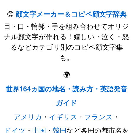
😊
顔文字メーカー＆コピペ顔文字辞典
目・口・輪郭・手を組み合わせてオリジ
ナル顔文字が作れる！嬉しい・泣く・怒
るなどカテゴリ別のコピペ顔文字集
も。
🌍
世界164ヵ国の地名・読み方・英語発音
ガイド
アメリカ
・
イギリス
・
フランス
・
ドイツ
・
中国
・
韓国
など各国の都市名を