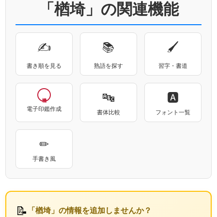
「楢埼」の関連機能
✍
📚
🖌
書き順を見る
熟語を探す
習字・書道
🔤
🅰
電子印鑑作成
書体比較
フォント一覧
✏
手書き風
📝
「楢埼」の情報を追加しませんか？