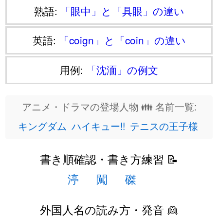
熟語:
「眼中」と「具眼」の違い
英語:
「coign」と「coin」の違い
用例:
「沈湎」の例文
アニメ・ドラマの登場人物 👪 名前一覧:
キングダム
ハイキュー!!
テニスの王子様
書き順確認・書き方練習 📝
渟
闖
磔
外国人名の読み方・発音 👱