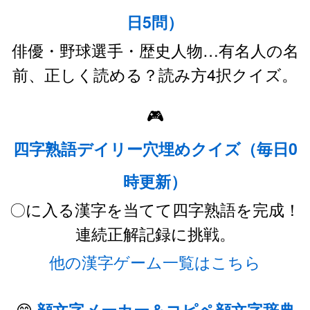
日5問）
俳優・野球選手・歴史人物…有名人の名
前、正しく読める？読み方4択クイズ。
🎮
四字熟語デイリー穴埋めクイズ（毎日0
時更新）
〇に入る漢字を当てて四字熟語を完成！
連続正解記録に挑戦。
他の漢字ゲーム一覧はこちら
😊
顔文字メーカー＆コピペ顔文字辞典