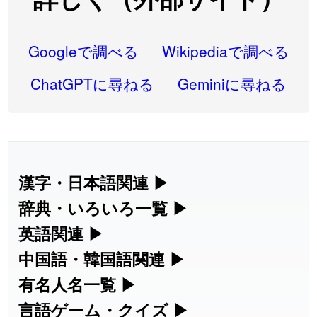
2026-08-06
「
研究熱心
」のイメージを追加しました
User feedback
2026-08-06
「
禰
」のイメージを追加しました
User feedback
Googleで調べる
Wikipediaで調べる
2026-08-06
「
同位
」のイメージを追加しました
User feedback
ChatGPTに尋ねる
Geminiに尋ねる
2026-08-05
「
蘇連
」を追加しました
User feedback
2026-07-30
「
康哲
」の読み方を追加しました
User feedback
2026-07-24
「
邪鬼
」のイメージを追加しました
User feedback
漢字・日本語関連
▶
漢字の読み方検索、手書き入力、書き順
辞典・いろいろ一覧
▶
2026-07-24
「
二匹
」のイメージを追加しました
User feedback
練習など、日本語学習に役立つツールを
部首・画数別の漢字一覧、熟語辞典、地
英語関連
▶
2026-07-24
「
貮
」のイメージを追加しました
User feedback
集めています。
名・駅名検索など、各種リファレンスツ
カタカナ語・略語の意味検索、発音記
中国語・韓国語関連
▶
2026-07-24
「
誤算
」のイメージを追加しました
User feedback
ールです。
号、リスニング練習など英語学習ツール
中国語のピンイン変換、韓国語の手書き
有名人名一覧
▶
人名漢字辞典 - 読み方検索
です。
入力など、アジア言語学習ツールです。
2026-07-24
「
堅牢
」のイメージを追加しました
User feedback
海外セレブやスポーツ選手の名前の読み
言語ゲーム・クイズ
▶
部首画数別漢字一覧