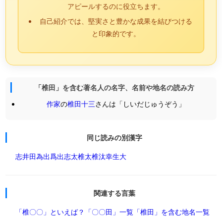
アピールするのに役立ちます。
自己紹介では、堅実さと豊かな成果を結びつける
と印象的です。
「椎田」を含む著名人の名字、名前や地名の読み方
作家
の
椎田十三
さんは「しいだじゅうぞう」
同じ読みの別漢字
志井田
為出
爲出
志太
椎太
椎汰
幸生大
関連する言葉
「椎〇〇」といえば？
「〇〇田」一覧
「椎田」を含む地名一覧