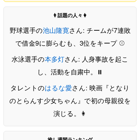
👨話題の人々👩
野球選手の
池山隆寛
さん: チームが7連敗
で借金9に膨らむも、3位をキープ ⚾️
水泳選手の
本多灯
さん: 人身事故を起こ
し、活動を自粛中。⏸️
タレントの
はるな愛
さん: 映画『となり
のとらんす少女ちゃん』で初の母親役を
演じる。👩
推し週間ランキング