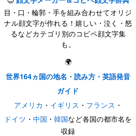
目・口・輪郭・手を組み合わせてオリジ
ナル顔文字が作れる！嬉しい・泣く・怒
るなどカテゴリ別のコピペ顔文字集
も。
🌍
世界164ヵ国の地名・読み方・英語発音
ガイド
アメリカ
・
イギリス
・
フランス
・
ドイツ
・
中国
・
韓国
など各国の都市名を
収録