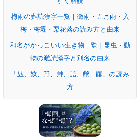
すく解説
梅雨の難読漢字一覧｜黴雨・五月雨・入
梅・梅霖・栗花落の読み方と由来
和名がかっこいい生き物一覧｜昆虫・動
物の難読漢字と別名の由来
「厸、奻、孖、艸、誩、虤、龖」の読み
方