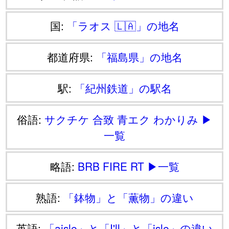
国:
「ラオス 🇱🇦」の地名
都道府県:
「福島県」の地名
駅:
「紀州鉄道」の駅名
俗語:
サクチケ
合致
青エク
わかりみ
▶
一覧
略語:
BRB
FIRE
RT
▶一覧
熟語:
「鉢物」と「薫物」の違い
英語:
「aisle」と「I'll」と「isle」の違い