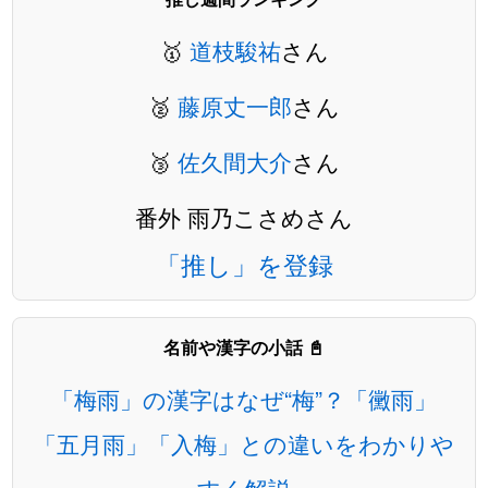
🥇
道枝駿祐
さん
🥈
藤原丈一郎
さん
🥉
佐久間大介
さん
番外 雨乃こさめさん
「推し」を登録
名前や漢字の小話 📓
「梅雨」の漢字はなぜ“梅”？「黴雨」
「五月雨」「入梅」との違いをわかりや