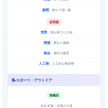
森閑
：静かで深い森
反対語
荒野
：荒れ果てた土地
廃墟
：廃れた建物
都会
：都市の風景
人工物
：人工的な構造物
📝
スポーツ・アウトドア
類義語
トレイル
：自然の小道