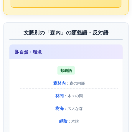
文脈別の「森内」の類義語・反対語
📝
自然・環境
類義語
森林内
：森の内部
林間
：木々の間
樹海
：広大な森
緑陰
：木陰