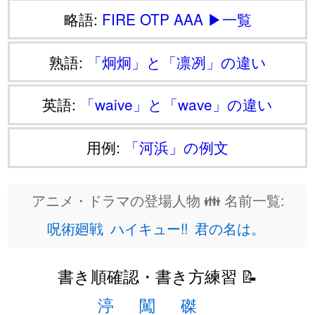
略語:
FIRE
OTP
AAA
▶一覧
熟語:
「炯炯」と「凛冽」の違い
英語:
「waive」と「wave」の違い
用例:
「河浜」の例文
アニメ・ドラマの登場人物 👪 名前一覧:
呪術廻戦
ハイキュー!!
君の名は。
書き順確認・書き方練習 📝
渟
闖
磔