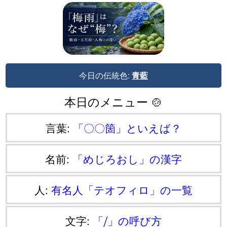
今日の伝統色:
青藍
本日のメニュー 🍲
言葉:
「〇〇箇」といえば？
名前:
「めじろおし」の漢字
人:
有名人「テオフィロ」の一覧
文字:
「⧸」の呼び方