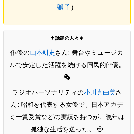
獅子
）
👨話題の人々👩
俳優の
山本耕史
さん: 舞台やミュージカ
ルで安定した活躍を続ける国民的俳優。
🎭
ラジオパーソナリティの
小川真由美
さ
ん: 昭和を代表する女優で、日本アカデ
ミー賞受賞などの実績を持つが、晩年は
孤独な生活を送った。 😢