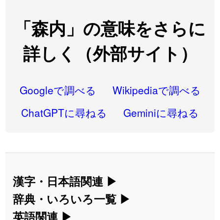
2026-08-06
「
翌朝
」のイメージを追加しました
User feedback
「森内」の意味をさらに
2026-08-06
「
先行
」のイメージを追加しました
User feedback
詳しく（外部サイト）
2026-08-06
「
語弊
」のイメージを追加しました
User feedback
2026-08-06
「
研究熱心
」のイメージを追加しました
User feedback
Googleで調べる
Wikipediaで調べる
2026-08-06
「
禰
」のイメージを追加しました
User feedback
ChatGPTに尋ねる
Geminiに尋ねる
2026-08-06
「
同位
」のイメージを追加しました
User feedback
2026-08-05
「
蘇連
」を追加しました
User feedback
2026-07-30
「
康哲
」の読み方を追加しました
User feedback
漢字・日本語関連
▶
漢字の読み方検索、手書き入力、書き順
辞典・いろいろ一覧
▶
2026-07-24
「
邪鬼
」のイメージを追加しました
User feedback
練習など、日本語学習に役立つツールを
部首・画数別の漢字一覧、熟語辞典、地
英語関連
▶
2026-07-24
「
二匹
」のイメージを追加しました
User feedback