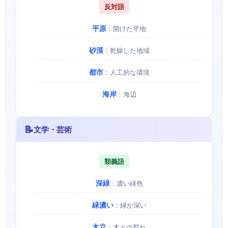
反対語
平原
：開けた平地
砂漠
：乾燥した地域
都市
：人工的な環境
海岸
：海辺
📝
文学・芸術
類義語
深緑
：濃い緑色
緑濃い
：緑が深い
木立
：木々の群れ