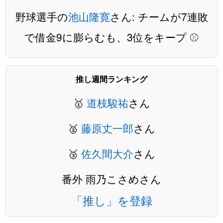
野球選手の
池山隆寛
さん: チームが7連敗
で借金9に膨らむも、3位をキープ ⚾️
推し週間ランキング
🥇
道枝駿祐
さん
🥈
藤原丈一郎
さん
🥉
佐久間大介
さん
番外 雨乃こさめさん
「推し」を登録