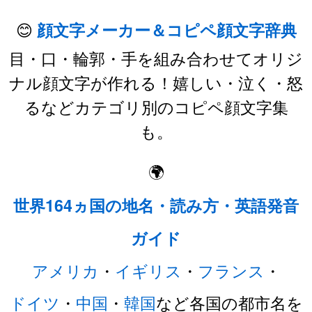
😊
顔文字メーカー＆コピペ顔文字辞典
目・口・輪郭・手を組み合わせてオリジ
ナル顔文字が作れる！嬉しい・泣く・怒
るなどカテゴリ別のコピペ顔文字集
も。
🌍
世界164ヵ国の地名・読み方・英語発音
ガイド
アメリカ
・
イギリス
・
フランス
・
ドイツ
・
中国
・
韓国
など各国の都市名を