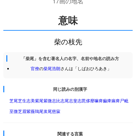
17画の地名
意味
柴の枝先
「柴尾」を含む著名人の名字、名前や地名の読み方
官僚
の
柴尾浩朗
さんは「しばおひろあき」
同じ読みの別漢字
芝尾
芝生
志美
紫尾
紫微
志比
志尾
志斐
志毘
侈靡
嘛痺
痲痺
痳痺
尸毗
至微
芝眉
紫薇
鵄尾
蚩尾
慈寐
関連する言葉