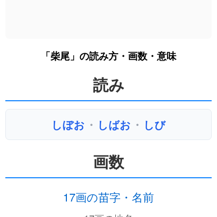
「柴尾」の読み方・画数・意味
読み
しぼお
・
しばお
・
しび
画数
17画の苗字・名前