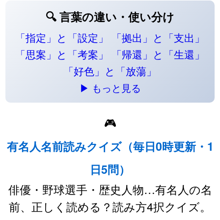
🔍 言葉の違い・使い分け
「指定」と「設定」
「拠出」と「支出」
「思案」と「考案」
「帰還」と「生還」
「好色」と「放蕩」
▶ もっと見る
🎮
有名人名前読みクイズ（毎日0時更新・1
日5問）
俳優・野球選手・歴史人物…有名人の名
前、正しく読める？読み方4択クイズ。