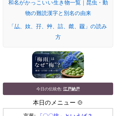
和名がかっこいい生き物一覧｜昆虫・動
物の難読漢字と別名の由来
「厸、奻、孖、艸、誩、虤、龖」の読み
方
今日の伝統色:
江戸納戸
本日のメニュー 🍲
言葉:
「〇〇坊」といえば？