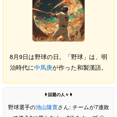
8月9日は野球の日。「野球」は、明
治時代に
中馬庚
が作った和製漢語。
👨話題の人々👩
野球選手の
池山隆寛
さん: チームが7連敗