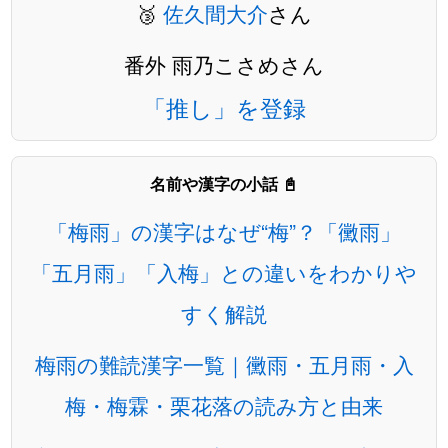
🥉
佐久間大介
さん
番外 雨乃こさめさん
「推し」を登録
名前や漢字の小話 📓
「梅雨」の漢字はなぜ“梅”？「黴雨」
「五月雨」「入梅」との違いをわかりや
すく解説
梅雨の難読漢字一覧｜黴雨・五月雨・入
梅・梅霖・栗花落の読み方と由来