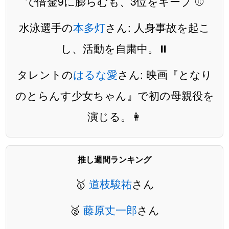
で借金9に膨らむも、3位をキープ ⚾️
水泳選手の
本多灯
さん: 人身事故を起こ
し、活動を自粛中。⏸️
タレントの
はるな愛
さん: 映画『となり
のとらんす少女ちゃん』で初の母親役を
演じる。👩
推し週間ランキング
🥇
道枝駿祐
さん
🥈
藤原丈一郎
さん