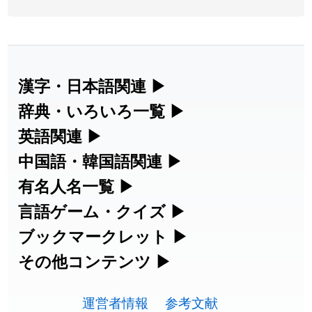
2026-08-05
「
蘇連
」を追加しました
User feedback
2026-07-30
「
康哲
」の読み方を追加しました
User feedback
2026-07-24
「
邪鬼
」のイメージを追加しました
User feedback
漢字・日本語関連
▶
漢字の読み方検索、手書き入力、書き順
辞典・いろいろ一覧
▶
2026-07-24
「
二匹
」のイメージを追加しました
User feedback
練習など、日本語学習に役立つツールを
部首・画数別の漢字一覧、熟語辞典、地
英語関連
▶
2026-07-24
「
貮
」のイメージを追加しました
User feedback
集めています。
名・駅名検索など、各種リファレンスツ
カタカナ語・略語の意味検索、発音記
中国語・韓国語関連
▶
2026-07-24
「
誤算
」のイメージを追加しました
User feedback
ールです。
号、リスニング練習など英語学習ツール
中国語のピンイン変換、韓国語の手書き
有名人名一覧
▶
人名漢字辞典 - 読み方検索
です。
入力など、アジア言語学習ツールです。
2026-07-24
「
堅牢
」のイメージを追加しました
User feedback
海外セレブやスポーツ選手の名前の読み
言語ゲーム・クイズ
▶
部首画数別漢字一覧
手書き漢字入力
方・発音を確認できます。
四字熟語パズルや漢字クイズなど、楽し
ブックマークレット
▶
2026-07-24
「
睦
」のイメージを追加しました
User feedback
カタカナ語の意味・発音・類語辞典
手書き中国語入力 変換ツール
常用漢字一覧
みながら学べるゲームです。
ブラウザに登録して、どのサイトからで
その他コンテンツ
▶
漢字の書き方・書き順 書き取り練習
海外有名人の苗字・名前一覧と発音
2026-07-24
「
利他
」のイメージを追加しました
User feedback
英語の発音記号一覧
ピンイン一覧表
も漢字や英語を検索できる便利ツールで
絵文字の意味、特殊記号の読み方など、
人名用漢字一覧
漢字ゲーム一覧
帳
🔊
2026-07-24
「
予約料
」のイメージを追加しました
User feedback
す。
運営者情報
参考文献
その他の便利ツールです。