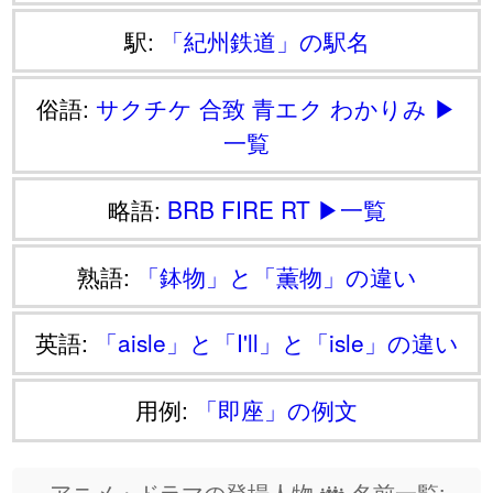
駅:
「紀州鉄道」の駅名
俗語:
サクチケ
合致
青エク
わかりみ
▶
一覧
略語:
BRB
FIRE
RT
▶一覧
熟語:
「鉢物」と「薫物」の違い
英語:
「aisle」と「I'll」と「isle」の違い
用例:
「即座」の例文
アニメ・ドラマの登場人物 👪 名前一覧: