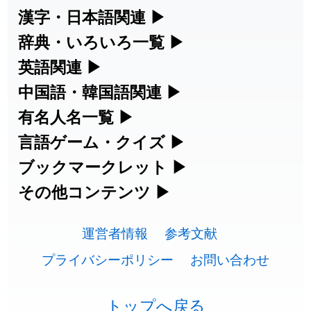
2026-07-22
「
短命
」のイメージを追加しました
User feedback
漢字・日本語関連
▶
漢字の読み方検索、手書き入力、書き順
辞典・いろいろ一覧
▶
2026-07-22
「
相対
」のイメージを追加しました
User feedback
練習など、日本語学習に役立つツールを
部首・画数別の漢字一覧、熟語辞典、地
英語関連
▶
2026-07-22
「
悪質
」のイメージを追加しました
User feedback
集めています。
名・駅名検索など、各種リファレンスツ
カタカナ語・略語の意味検索、発音記
中国語・韓国語関連
▶
2026-07-22
「
葦
」のイメージを追加しました
User feedback
ールです。
号、リスニング練習など英語学習ツール
中国語のピンイン変換、韓国語の手書き
有名人名一覧
▶
人名漢字辞典 - 読み方検索
です。
入力など、アジア言語学習ツールです。
2026-07-22
「
水曜日
」のイメージを追加しました
User feedback
海外セレブやスポーツ選手の名前の読み
言語ゲーム・クイズ
▶
部首画数別漢字一覧
手書き漢字入力
方・発音を確認できます。
四字熟語パズルや漢字クイズなど、楽し
ブックマークレット
▶
2026-07-22
「
客足
」のイメージを追加しました
User feedback
カタカナ語の意味・発音・類語辞典
手書き中国語入力 変換ツール
常用漢字一覧
みながら学べるゲームです。
ブラウザに登録して、どのサイトからで
その他コンテンツ
▶
漢字の書き方・書き順 書き取り練習
海外有名人の苗字・名前一覧と発音
2026-07-22
「
洗濯代
」のイメージを追加しました
User feedback
英語の発音記号一覧
ピンイン一覧表
も漢字や英語を検索できる便利ツールで
絵文字の意味、特殊記号の読み方など、
人名用漢字一覧
漢字ゲーム一覧
帳
🔊
2026-07-22
「
一式
」のイメージを追加しました
User feedback
す。
運営者情報
参考文献
その他の便利ツールです。
英単語リスニングテスト
韓国語手書き入力
画数別なまえ漢字一覧
有名人名前読みクイズ（毎日更新）
プライバシーポリシー
お問い合わせ
2026-07-22
「
引率
」のイメージを追加しました
User feedback
ひらがなの書き方・書き順
プレミアリーグ選手名一覧
漢字読み方検索ブックマークレット
絵文字の意味と使い方
イメージ化する英単語の覚え方
外国語翻訳ツール
2026-07-21
「
企能
」を追加しました
User feedback
名前イメージイラスト一覧
四字熟語デイリー穴埋めクイズ（毎日
カタカナの書き方・書き順
WEリーグ選手名一覧
トップへ戻る
英語・カタカナ語意味検索ブックマー
トレンドワード・イメージギャラリ