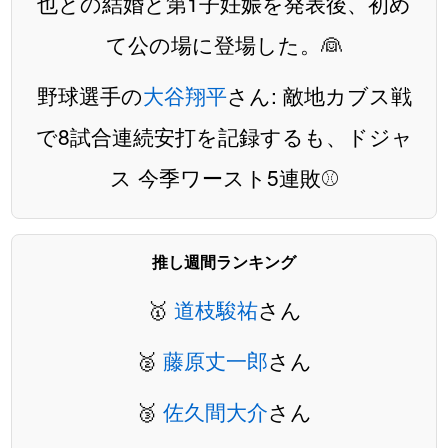
也との結婚と第1子妊娠を発表後、初め
て公の場に登場した。👰
野球選手の
大谷翔平
さん: 敵地カブス戦
で8試合連続安打を記録するも、ドジャ
ス 今季ワースト5連敗⚾️
推し週間ランキング
🥇
道枝駿祐
さん
🥈
藤原丈一郎
さん
🥉
佐久間大介
さん