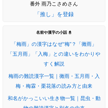
番外 雨乃こさめさん
「推し」を登録
名前や漢字の小話 📓
「梅雨」の漢字はなぜ“梅”？「黴雨」
「五月雨」「入梅」との違いをわかりや
すく解説
梅雨の難読漢字一覧｜黴雨・五月雨・入
梅・梅霖・栗花落の読み方と由来
和名がかっこいい生き物一覧｜昆虫・動
物の難読漢字と別名の由来