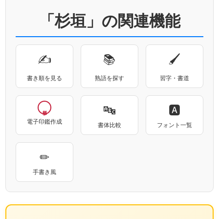
「杉垣」の関連機能
✍
📚
🖌
書き順を見る
熟語を探す
習字・書道
🔤
🅰
電子印鑑作成
書体比較
フォント一覧
✏
手書き風