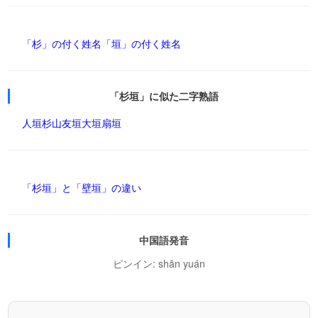
「杉」の付く姓名
「垣」の付く姓名
「杉垣」に似た二字熟語
人垣
杉山
友垣
大垣
扇垣
「杉垣」と「壁垣」の違い
中国語発音
ピンイン: shān yuán