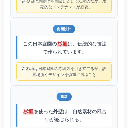
💡
杉垣は風除けや目隠しとして効果的だが、定
期的なメンテナンスが必要。
庭園設計
この日本庭園の
は、伝統的な技法
杉垣
で作られています。
💡
杉垣は日本庭園の雰囲気を引き立てるが、設
置場所やデザインを慎重に選ぶこと。
建築
を使った外壁は、自然素材の風合
杉垣
いが感じられる。