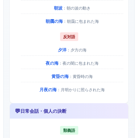
朝波
：朝の波の動き
朝靄の海
：朝靄に包まれた海
反対語
夕洋
：夕方の海
夜の海
：夜の闇に包まれた海
黄昏の海
：黄昏時の海
月夜の海
：月明かりに照らされた海
💬
日常会話・個人の決断
類義語