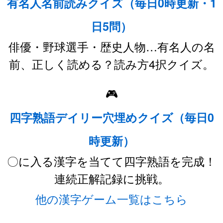
有名人名前読みクイズ（毎日0時更新・1
日5問）
俳優・野球選手・歴史人物…有名人の名
前、正しく読める？読み方4択クイズ。
🎮
四字熟語デイリー穴埋めクイズ（毎日0
時更新）
〇に入る漢字を当てて四字熟語を完成！
連続正解記録に挑戦。
他の漢字ゲーム一覧はこちら