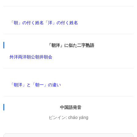
「朝」の付く姓名
「洋」の付く姓名
「朝洋」に似た二字熟語
外洋
両洋
朝公
朝井
朝会
「朝洋」と「朝一」の違い
中国語発音
ピンイン: cháo yáng