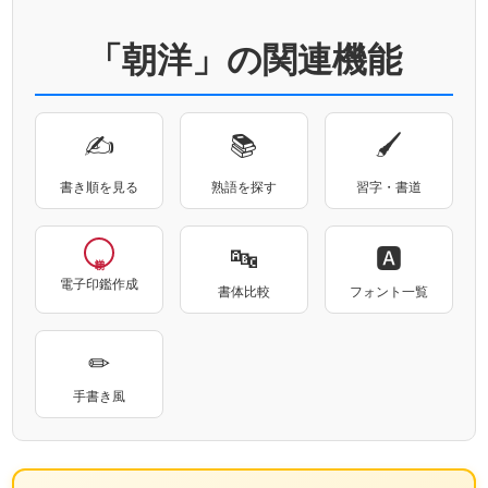
「朝洋」の関連機能
✍
📚
🖌
書き順を見る
熟語を探す
習字・書道
🔤
🅰
電子印鑑作成
書体比較
フォント一覧
✏
手書き風