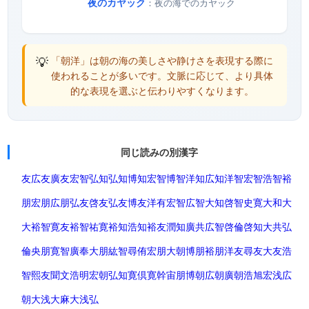
夜のカヤック
：夜の海でのカヤック
💡
「朝洋」は朝の海の美しさや静けさを表現する際に
使われることが多いです。文脈に応じて、より具体
的な表現を選ぶと伝わりやすくなります。
同じ読みの別漢字
友広
友廣
友宏
智弘
知弘
知博
知宏
智博
智洋
知広
知洋
智宏
智浩
智裕
朋宏
朋広
朋弘
友啓
友弘
友博
友洋
有宏
智広
智大
知啓
智史
寛大
和大
大裕
智寛
友裕
智祐
寛裕
知浩
知裕
友潤
知廣
共広
智啓
倫啓
知大
共弘
倫央
朋寛
智廣
奉大
朋紘
智尋
侑宏
朋大
朝博
朋裕
朋洋
友尋
友大
友浩
智熙
友聞
文浩
明宏
朝弘
知寛
倶寛
幹宙
朋博
朝広
朝廣
朝浩
旭宏
浅広
朝大
浅大
麻大
浅弘