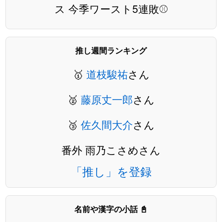
ス 今季ワースト5連敗⚾️
推し週間ランキング
🥇
道枝駿祐
さん
🥈
藤原丈一郎
さん
🥉
佐久間大介
さん
番外 雨乃こさめさん
「推し」を登録
名前や漢字の小話 📓