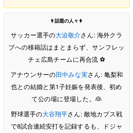
👨話題の人々👩
サッカー選手の
大迫敬介
さん: 海外クラ
ブへの移籍話はまとまらず、サンフレッ
チェ広島チームに再合流 ⚽️
アナウンサーの
田中みな実
さん: 亀梨和
也との結婚と第1子妊娠を発表後、初め
て公の場に登場した。👰
野球選手の
大谷翔平
さん: 敵地カブス戦
で8試合連続安打を記録するも、ドジャ