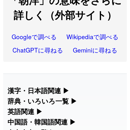
「朝洋」の意味をさらに
2026-07-22
「
凋
」のイメージを追加しました
User feedback
詳しく（外部サイト）
2026-07-22
「
高収入
」のイメージを追加しました
User feedback
2026-07-22
「
実施
」のイメージを追加しました
User feedback
Googleで調べる
Wikipediaで調べる
2026-07-22
「
選手
」のイメージを追加しました
User feedback
ChatGPTに尋ねる
Geminiに尋ねる
2026-07-22
「
即金
」のイメージを追加しました
User feedback
2026-07-22
「
荊
」のイメージを追加しました
User feedback
2026-07-22
「
短命
」のイメージを追加しました
User feedback
漢字・日本語関連
▶
漢字の読み方検索、手書き入力、書き順
辞典・いろいろ一覧
▶
2026-07-22
「
相対
」のイメージを追加しました
User feedback
練習など、日本語学習に役立つツールを
部首・画数別の漢字一覧、熟語辞典、地
英語関連
▶
2026-07-22
「
悪質
」のイメージを追加しました
User feedback
集めています。
名・駅名検索など、各種リファレンスツ
カタカナ語・略語の意味検索、発音記
中国語・韓国語関連
▶
2026-07-22
「
葦
」のイメージを追加しました
User feedback
ールです。
号、リスニング練習など英語学習ツール