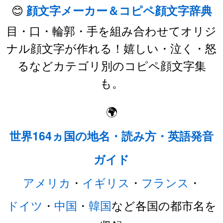
😊
顔文字メーカー＆コピペ顔文字辞典
目・口・輪郭・手を組み合わせてオリジ
ナル顔文字が作れる！嬉しい・泣く・怒
るなどカテゴリ別のコピペ顔文字集
も。
🌍
世界164ヵ国の地名・読み方・英語発音
ガイド
アメリカ
・
イギリス
・
フランス
・
ドイツ
・
中国
・
韓国
など各国の都市名を