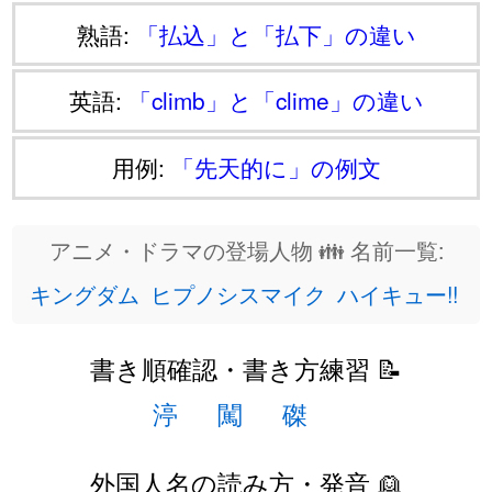
熟語:
「払込」と「払下」の違い
英語:
「climb」と「clime」の違い
用例:
「先天的に」の例文
アニメ・ドラマの登場人物 👪 名前一覧:
キングダム
ヒプノシスマイク
ハイキュー!!
書き順確認・書き方練習 📝
渟
闖
磔
外国人名の読み方・発音 👱