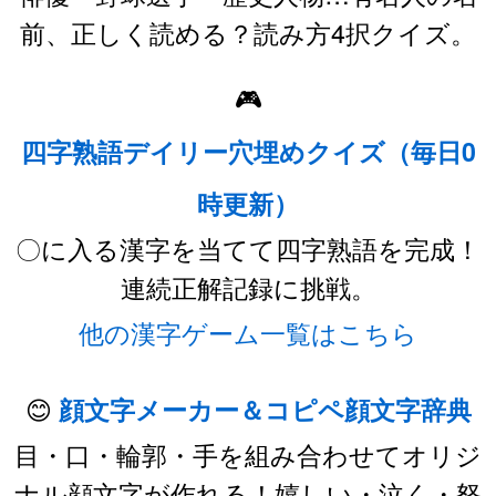
前、正しく読める？読み方4択クイズ。
🎮
四字熟語デイリー穴埋めクイズ（毎日0
時更新）
〇に入る漢字を当てて四字熟語を完成！
連続正解記録に挑戦。
他の漢字ゲーム一覧はこちら
😊
顔文字メーカー＆コピペ顔文字辞典
目・口・輪郭・手を組み合わせてオリジ
ナル顔文字が作れる！嬉しい・泣く・怒