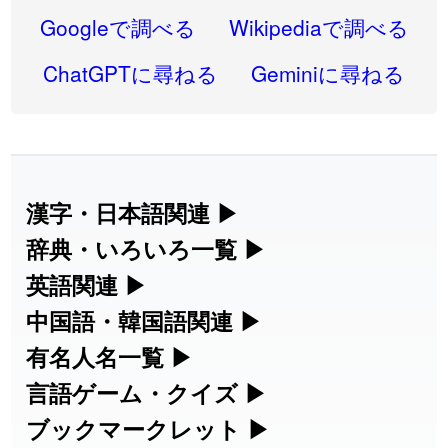
2026-07-30
「
康哲
」の読み方を追加しました
User feedback
Googleで調べる
Wikipediaで調べる
2026-07-24
「
邪鬼
」のイメージを追加しました
User feedback
ChatGPTに尋ねる
Geminiに尋ねる
2026-07-24
「
二匹
」のイメージを追加しました
User feedback
2026-07-24
「
貮
」のイメージを追加しました
User feedback
2026-07-24
「
誤算
」のイメージを追加しました
User feedback
漢字・日本語関連
▶
漢字の読み方検索、手書き入力、書き順
辞典・いろいろ一覧
▶
2026-07-24
「
堅牢
」のイメージを追加しました
User feedback
練習など、日本語学習に役立つツールを
部首・画数別の漢字一覧、熟語辞典、地
英語関連
▶
2026-07-24
「
睦
」のイメージを追加しました
User feedback
集めています。
名・駅名検索など、各種リファレンスツ
カタカナ語・略語の意味検索、発音記
中国語・韓国語関連
▶
2026-07-24
「
利他
」のイメージを追加しました
User feedback
ールです。
号、リスニング練習など英語学習ツール
中国語のピンイン変換、韓国語の手書き
有名人名一覧
▶
人名漢字辞典 - 読み方検索
です。
入力など、アジア言語学習ツールです。
2026-07-24
「
予約料
」のイメージを追加しました
User feedback
海外セレブやスポーツ選手の名前の読み
言語ゲーム・クイズ
▶
部首画数別漢字一覧
手書き漢字入力
方・発音を確認できます。
四字熟語パズルや漢字クイズなど、楽し
ブックマークレット
▶
2026-07-24
「
性
」のイメージを追加しました
User feedback
カタカナ語の意味・発音・類語辞典
手書き中国語入力 変換ツール