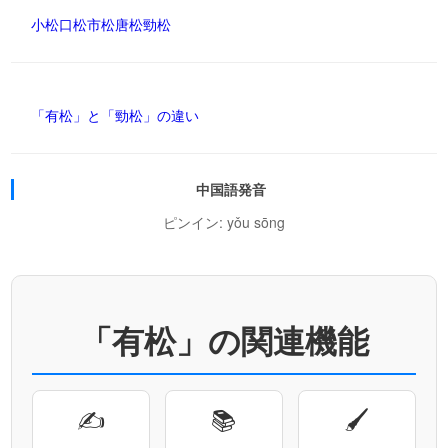
小松
口松
市松
唐松
勁松
「有松」と「勁松」の違い
中国語発音
ピンイン: yǒu sōng
「有松」の関連機能
✍
📚
🖌