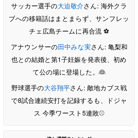
サッカー選手の
大迫敬介
さん: 海外クラ
ブへの移籍話はまとまらず、サンフレッ
チェ広島チームに再合流 ⚽️
アナウンサーの
田中みな実
さん: 亀梨和
也との結婚と第1子妊娠を発表後、初め
て公の場に登場した。👰
野球選手の
大谷翔平
さん: 敵地カブス戦
で8試合連続安打を記録するも、ドジャ
ス 今季ワースト5連敗⚾️