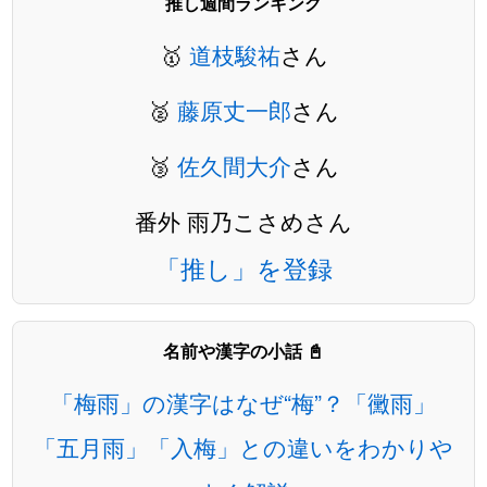
推し週間ランキング
🥇
道枝駿祐
さん
🥈
藤原丈一郎
さん
🥉
佐久間大介
さん
番外 雨乃こさめさん
「推し」を登録
名前や漢字の小話 📓
「梅雨」の漢字はなぜ“梅”？「黴雨」
「五月雨」「入梅」との違いをわかりや