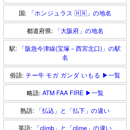
国:
「ホンジュラス 🇭🇳」の地名
都道府県:
「大阪府」の地名
駅:
「阪急今津線(宝塚－西宮北口)」の駅
名
俗語:
チー牛
モガ
ガンダ
いもる
▶一覧
略語:
ATM
FAA
FIRE
▶一覧
熟語:
「払込」と「払下」の違い
英語:
「climb」と「clime」の違い