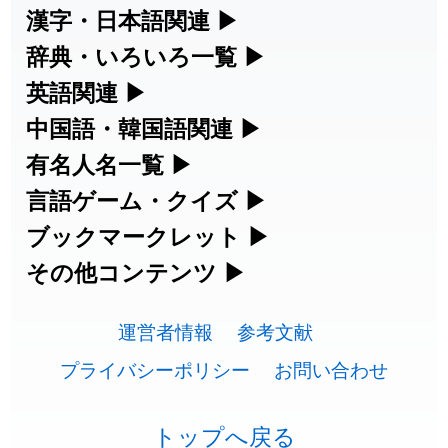
2026-07-24
「
邪鬼
」のイメージを追加しました
User feedback
漢字・日本語関連
▶
漢字の読み方検索、手書き入力、書き順
辞典・いろいろ一覧
▶
2026-07-24
「
二匹
」のイメージを追加しました
User feedback
練習など、日本語学習に役立つツールを
部首・画数別の漢字一覧、熟語辞典、地
英語関連
▶
2026-07-24
「
貮
」のイメージを追加しました
User feedback
集めています。
名・駅名検索など、各種リファレンスツ
カタカナ語・略語の意味検索、発音記
中国語・韓国語関連
▶
2026-07-24
「
誤算
」のイメージを追加しました
User feedback
ールです。
号、リスニング練習など英語学習ツール
中国語のピンイン変換、韓国語の手書き
有名人名一覧
▶
人名漢字辞典 - 読み方検索
です。
入力など、アジア言語学習ツールです。
2026-07-24
「
堅牢
」のイメージを追加しました
User feedback
海外セレブやスポーツ選手の名前の読み
言語ゲーム・クイズ
▶
部首画数別漢字一覧
手書き漢字入力
方・発音を確認できます。
四字熟語パズルや漢字クイズなど、楽し
ブックマークレット
▶
2026-07-24
「
睦
」のイメージを追加しました
User feedback
カタカナ語の意味・発音・類語辞典
手書き中国語入力 変換ツール
常用漢字一覧
みながら学べるゲームです。
ブラウザに登録して、どのサイトからで
その他コンテンツ
▶
漢字の書き方・書き順 書き取り練習
海外有名人の苗字・名前一覧と発音
2026-07-24
「
利他
」のイメージを追加しました
User feedback
英語の発音記号一覧
ピンイン一覧表
も漢字や英語を検索できる便利ツールで
絵文字の意味、特殊記号の読み方など、
人名用漢字一覧
漢字ゲーム一覧
帳
🔊
2026-07-24
「
予約料
」のイメージを追加しました
User feedback
す。
運営者情報
参考文献
その他の便利ツールです。
英単語リスニングテスト
韓国語手書き入力
画数別なまえ漢字一覧
有名人名前読みクイズ（毎日更新）
プライバシーポリシー
お問い合わせ
2026-07-24
「
性
」のイメージを追加しました
User feedback
ひらがなの書き方・書き順
プレミアリーグ選手名一覧
漢字読み方検索ブックマークレット
絵文字の意味と使い方
イメージ化する英単語の覚え方
外国語翻訳ツール
2026-07-24
「
入念
」のイメージを追加しました
User feedback
名前イメージイラスト一覧
四字熟語デイリー穴埋めクイズ（毎日
カタカナの書き方・書き順
WEリーグ選手名一覧
トップへ戻る
英語・カタカナ語意味検索ブックマー
トレンドワード・イメージギャラリ