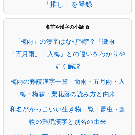
「推し」を登録
名前や漢字の小話 📓
「梅雨」の漢字はなぜ“梅”？「黴雨」
「五月雨」「入梅」との違いをわかりや
すく解説
梅雨の難読漢字一覧｜黴雨・五月雨・入
梅・梅霖・栗花落の読み方と由来
和名がかっこいい生き物一覧｜昆虫・動
物の難読漢字と別名の由来