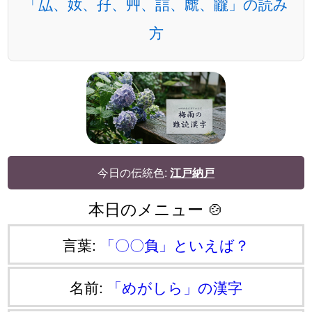
「厸、奻、孖、艸、誩、虤、龖」の読み
方
今日の伝統色:
江戸納戸
本日のメニュー 🍲
言葉:
「〇〇負」といえば？
名前:
「めがしら」の漢字