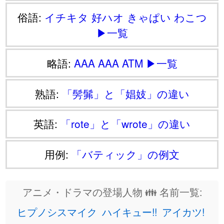
俗語:
イチキタ
好ハオ
きゃぱい
わこつ
▶一覧
略語:
AAA
AAA
ATM
▶一覧
熟語:
「髣髴」と「娼妓」の違い
英語:
「rote」と「wrote」の違い
用例:
「バティック」の例文
アニメ・ドラマの登場人物 👪 名前一覧:
ヒプノシスマイク
ハイキュー!!
アイカツ!