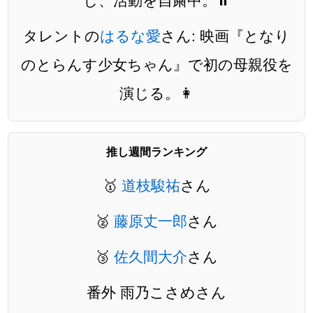
タレントの
はるな愛
さん: 映画『となり
のとらんす少女ちゃん』で初の母親役を
演じる。👩
推し週間ランキング
🥇
道枝駿祐
さん
🥈
藤原丈一郎
さん
🥉
佐久間大介
さん
番外 雨乃こさめさん