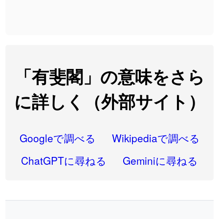
2026-08-06
「
発売
」のイメージを追加しました
User feedback
2026-08-06
「
大筋
」のイメージを追加しました
User feedback
2026-08-06
「
翌朝
」のイメージを追加しました
User feedback
2026-08-06
「
先行
」のイメージを追加しました
User feedback
「有斐閣」の意味をさら
2026-08-06
「
語弊
」のイメージを追加しました
User feedback
に詳しく（外部サイト）
2026-08-06
「
研究熱心
」のイメージを追加しました
User feedback
2026-08-06
「
禰
」のイメージを追加しました
User feedback
Googleで調べる
Wikipediaで調べる
2026-08-06
「
同位
」のイメージを追加しました
User feedback
ChatGPTに尋ねる
Geminiに尋ねる
2026-08-05
「
蘇連
」を追加しました
User feedback
2026-07-30
「
康哲
」の読み方を追加しました
User feedback