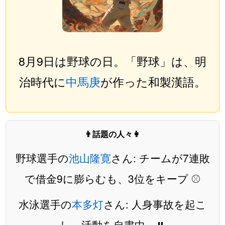
8月9日は野球の日。「野球」は、明
治時代に
中馬庚
が作った和製漢語。
👨話題の人々👩
野球選手の
池山隆寛
さん: チームが7連敗
で借金9に膨らむも、3位をキープ ⚾️
水泳選手の
本多灯
さん: 人身事故を起こ
し、活動を自粛中。⏸️