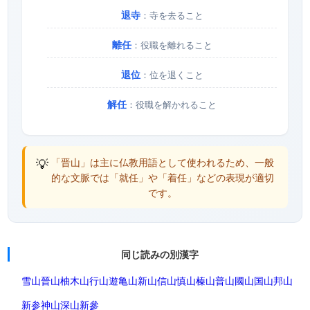
退寺
：寺を去ること
離任
：役職を離れること
退位
：位を退くこと
解任
：役職を解かれること
💡
「晋山」は主に仏教用語として使われるため、一般
的な文脈では「就任」や「着任」などの表現が適切
です。
同じ読みの別漢字
雪山
晉山
柚木山
行山
遊亀山
新山
信山
慎山
榛山
普山
國山
国山
邦山
新参
神山
深山
新參