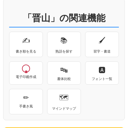
「晋山」の関連機能
✍
📚
🖌
書き順を見る
熟語を探す
習字・書道
🔤
🅰
電子印鑑作成
書体比較
フォント一覧
✏
🗺
手書き風
マインドマップ