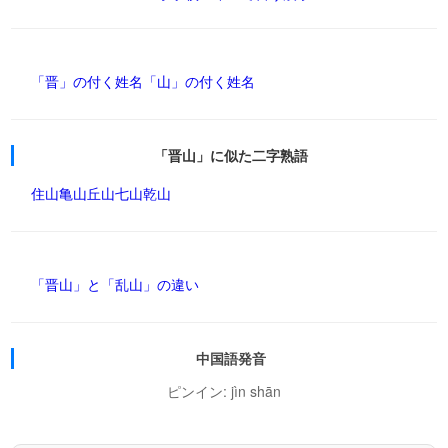
「晋」の付く姓名
「山」の付く姓名
「晋山」に似た二字熟語
住山
亀山
丘山
七山
乾山
「晋山」と「乱山」の違い
中国語発音
ピンイン: jìn shān