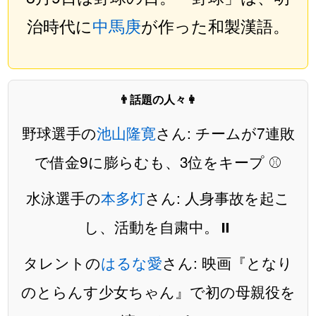
治時代に
中馬庚
が作った和製漢語。
👨話題の人々👩
野球選手の
池山隆寛
さん: チームが7連敗
で借金9に膨らむも、3位をキープ ⚾️
水泳選手の
本多灯
さん: 人身事故を起こ
し、活動を自粛中。⏸️
タレントの
はるな愛
さん: 映画『となり
のとらんす少女ちゃん』で初の母親役を