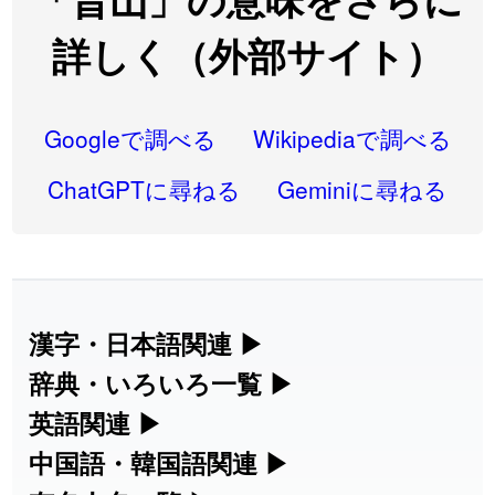
2026-08-06
「
語弊
」のイメージを追加しました
User feedback
詳しく（外部サイト）
2026-08-06
「
研究熱心
」のイメージを追加しました
User feedback
2026-08-06
「
禰
」のイメージを追加しました
User feedback
Googleで調べる
Wikipediaで調べる
2026-08-06
「
同位
」のイメージを追加しました
User feedback
ChatGPTに尋ねる
Geminiに尋ねる
2026-08-05
「
蘇連
」を追加しました
User feedback
2026-07-30
「
康哲
」の読み方を追加しました
User feedback
2026-07-24
「
邪鬼
」のイメージを追加しました
User feedback
漢字・日本語関連
▶
漢字の読み方検索、手書き入力、書き順
辞典・いろいろ一覧
▶
2026-07-24
「
二匹
」のイメージを追加しました
User feedback
練習など、日本語学習に役立つツールを
部首・画数別の漢字一覧、熟語辞典、地
英語関連
▶
2026-07-24
「
貮
」のイメージを追加しました
User feedback
集めています。
名・駅名検索など、各種リファレンスツ
カタカナ語・略語の意味検索、発音記
中国語・韓国語関連
▶
2026-07-24
「
誤算
」のイメージを追加しました
User feedback
ールです。
号、リスニング練習など英語学習ツール