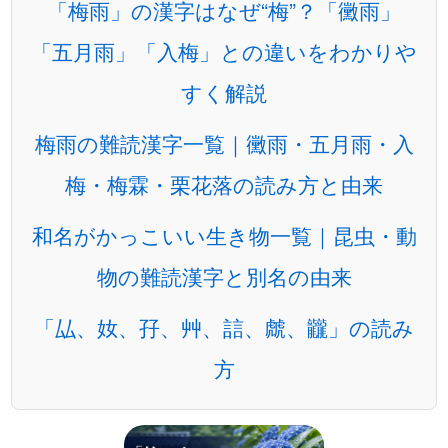
「梅雨」の漢字はなぜ“梅”？「黴雨」
「五月雨」「入梅」との違いをわかりや
すく解説
梅雨の難読漢字一覧｜黴雨・五月雨・入
梅・梅霖・栗花落の読み方と由来
和名がかっこいい生き物一覧｜昆虫・動
物の難読漢字と別名の由来
「厸、奻、孖、艸、誩、虤、龖」の読み
方