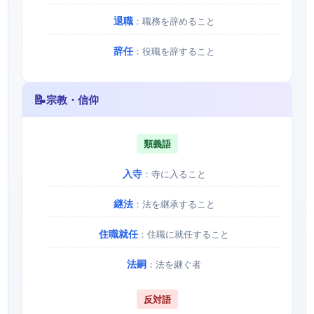
退職
：職務を辞めること
辞任
：役職を辞すること
📝
宗教・信仰
類義語
入寺
：寺に入ること
継法
：法を継承すること
住職就任
：住職に就任すること
法嗣
：法を継ぐ者
反対語