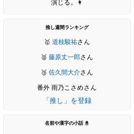
演じる。👩
推し週間ランキング
🥇
道枝駿祐
さん
🥈
藤原丈一郎
さん
🥉
佐久間大介
さん
番外 雨乃こさめさん
「推し」を登録
名前や漢字の小話 📓