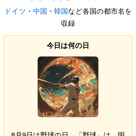
ドイツ
・
中国
・
韓国
など各国の都市名を
収録
今日は何の日
8月9日は野球の日。「野球」は、明