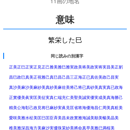
11画の地名
意味
繁栄した巳
同じ読みの別漢字
正美
正巳
正実
正見
正己
雅美
雅巳
雅実
政美
将美
政実
将実
昌美
正躬
昌巳
政巳
真美
正視
雅己
真巳
昌己
昌三
正海
正已
真佐美
政己
昌実
真沙美
麻沙美
麻紗美
真紗美
麻佐美
将己
将已
真砂美
真実
真已
政海
正實
優美
眞実
匡美
征実
真仁
端充
仁美
聖美
誠実
優実
成美
真海
勝己
精美
公海
彰己
政見
将巳
麻紗実
眞見
匡省
将海
優海
昌仁
周美
真粧美
愛咲美
雅水
柾美
匡巳
匡臣
斉美
昌未
政實
雅海
誠美
順美
暢美
晶美
稚美
雅深
昌海
方美
麻沙実
優珠
茉紗美
將命
真早美
雅已
満桜美