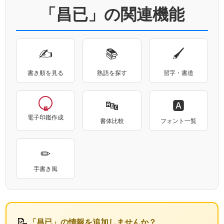
「昌已」の関連機能
✍
📚
🖌
書き順を見る
熟語を探す
習字・書道
🔤
🅰
電子印鑑作成
書体比較
フォント一覧
✏
手書き風
📝
「昌已」の情報を追加しませんか？