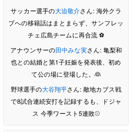
サッカー選手の
大迫敬介
さん: 海外クラ
ブへの移籍話はまとまらず、サンフレッ
チェ広島チームに再合流 ⚽️
アナウンサーの
田中みな実
さん: 亀梨和
也との結婚と第1子妊娠を発表後、初め
て公の場に登場した。👰
野球選手の
大谷翔平
さん: 敵地カブス戦
で8試合連続安打を記録するも、ドジャ
ス 今季ワースト5連敗⚾️