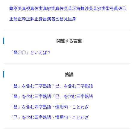
舞彩美
真視
真佐実
真紗実
真佐見
茉冴海
舞沙美
茉沙実
聖弓
眞佐己
正監
正幹
正躰
正身
昌満
省己
昌見
匡身
関連する言葉
「昌〇〇」といえば？
熟語
「昌」を含む二字熟語
「已」を含む二字熟語
「昌」を含む三字熟語
「已」を含む三字熟語
「昌」を含む四字熟語・慣用句・ことわざ
「已」を含む四字熟語・慣用句・ことわざ