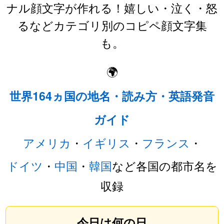
ナル顔文字が作れる！嬉しい・泣く・怒
るなどカテゴリ別のコピペ顔文字集
も。
🌍
世界164ヵ国の地名・読み方・英語発音
ガイド
アメリカ
・
イギリス
・
フランス
・
ドイツ
・
中国
・
韓国
など各国の都市名を
収録
今日は何の日