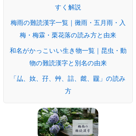
すく解説
梅雨の難読漢字一覧｜黴雨・五月雨・入
梅・梅霖・栗花落の読み方と由来
和名がかっこいい生き物一覧｜昆虫・動
物の難読漢字と別名の由来
「厸、奻、孖、艸、誩、虤、龖」の読み
方