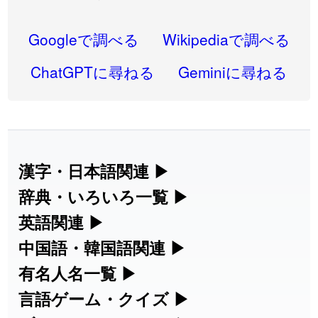
2026-07-22
「
高収入
」のイメージを追加しました
User feedback
2026-07-22
「
実施
」のイメージを追加しました
User feedback
Googleで調べる
Wikipediaで調べる
2026-07-22
「
選手
」のイメージを追加しました
User feedback
ChatGPTに尋ねる
Geminiに尋ねる
2026-07-22
「
即金
」のイメージを追加しました
User feedback
2026-07-22
「
荊
」のイメージを追加しました
User feedback
2026-07-22
「
短命
」のイメージを追加しました
User feedback
漢字・日本語関連
▶
漢字の読み方検索、手書き入力、書き順
辞典・いろいろ一覧
▶
2026-07-22
「
相対
」のイメージを追加しました
User feedback
練習など、日本語学習に役立つツールを
部首・画数別の漢字一覧、熟語辞典、地
英語関連
▶
2026-07-22
「
悪質
」のイメージを追加しました
User feedback
集めています。
名・駅名検索など、各種リファレンスツ
カタカナ語・略語の意味検索、発音記
中国語・韓国語関連
▶
2026-07-22
「
葦
」のイメージを追加しました
User feedback
ールです。
号、リスニング練習など英語学習ツール
中国語のピンイン変換、韓国語の手書き
有名人名一覧
▶
人名漢字辞典 - 読み方検索
です。
入力など、アジア言語学習ツールです。
2026-07-22
「
水曜日
」のイメージを追加しました
User feedback
海外セレブやスポーツ選手の名前の読み
言語ゲーム・クイズ
▶
部首画数別漢字一覧
手書き漢字入力