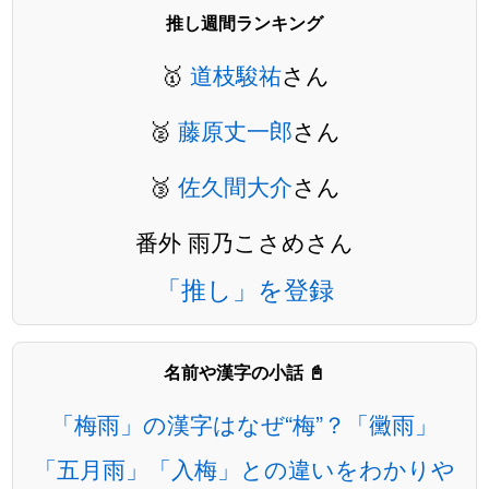
推し週間ランキング
🥇
道枝駿祐
さん
🥈
藤原丈一郎
さん
🥉
佐久間大介
さん
番外 雨乃こさめさん
「推し」を登録
名前や漢字の小話 📓
「梅雨」の漢字はなぜ“梅”？「黴雨」
「五月雨」「入梅」との違いをわかりや