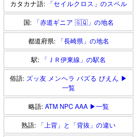
カタカナ語:
「セイルクロス」のスペル
国:
「赤道ギニア 🇬🇶」の地名
都道府県:
「長崎県」の地名
駅:
「ＪＲ伊東線」の駅名
俗語:
ズッ友
メンヘラ
バズる
ぴえん
▶
一覧
略語:
ATM
NPC
AAA
▶一覧
熟語:
「上背」と「背抜」の違い