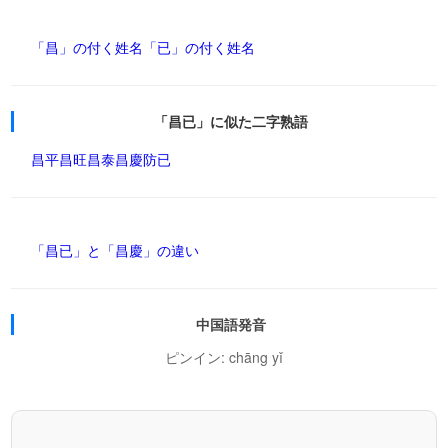
「昌」の付く姓名
「已」の付く姓名
「昌已」に似た二字熟語
昌平
昌旺
昌泰
昌慶
防已
「昌已」と「昌慶」の違い
中国語発音
ピンイン: chāng yǐ