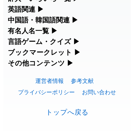
練習など、日本語学習に役立つツールを
部首・画数別の漢字一覧、熟語辞典、地
英語関連
▶
2026-07-22
「
悪質
」のイメージを追加しました
User feedback
集めています。
名・駅名検索など、各種リファレンスツ
カタカナ語・略語の意味検索、発音記
中国語・韓国語関連
▶
2026-07-22
「
葦
」のイメージを追加しました
User feedback
ールです。
号、リスニング練習など英語学習ツール
中国語のピンイン変換、韓国語の手書き
有名人名一覧
▶
人名漢字辞典 - 読み方検索
です。
入力など、アジア言語学習ツールです。
2026-07-22
「
水曜日
」のイメージを追加しました
User feedback
海外セレブやスポーツ選手の名前の読み
言語ゲーム・クイズ
▶
部首画数別漢字一覧
手書き漢字入力
方・発音を確認できます。
四字熟語パズルや漢字クイズなど、楽し
ブックマークレット
▶
2026-07-22
「
客足
」のイメージを追加しました
User feedback
カタカナ語の意味・発音・類語辞典
手書き中国語入力 変換ツール
常用漢字一覧
みながら学べるゲームです。
ブラウザに登録して、どのサイトからで
その他コンテンツ
▶
漢字の書き方・書き順 書き取り練習
海外有名人の苗字・名前一覧と発音
2026-07-22
「
洗濯代
」のイメージを追加しました
User feedback
英語の発音記号一覧
ピンイン一覧表
も漢字や英語を検索できる便利ツールで
絵文字の意味、特殊記号の読み方など、
人名用漢字一覧
漢字ゲーム一覧
帳
🔊
2026-07-22
「
一式
」のイメージを追加しました
User feedback
す。
運営者情報
参考文献
その他の便利ツールです。
英単語リスニングテスト
韓国語手書き入力
画数別なまえ漢字一覧
有名人名前読みクイズ（毎日更新）
プライバシーポリシー
お問い合わせ
2026-07-22
「
引率
」のイメージを追加しました
User feedback
ひらがなの書き方・書き順
プレミアリーグ選手名一覧
漢字読み方検索ブックマークレット
絵文字の意味と使い方
イメージ化する英単語の覚え方
外国語翻訳ツール
2026-07-21
「
企能
」を追加しました
User feedback
名前イメージイラスト一覧
四字熟語デイリー穴埋めクイズ（毎日
カタカナの書き方・書き順
WEリーグ選手名一覧
トップへ戻る
英語・カタカナ語意味検索ブックマー
トレンドワード・イメージギャラリ
英語の意味・発音の違い
2026-07-20
「
蕎麦
」のイメージを追加しました
User feedback
更新）
クレット
イメージ・印象から漢字や熟語を探す
ー
スラングの意味・語源・例文・英語・
東京オリンピック選手名一覧
2026-07-20
「
健康観察
」のイメージを追加しました
User feedback