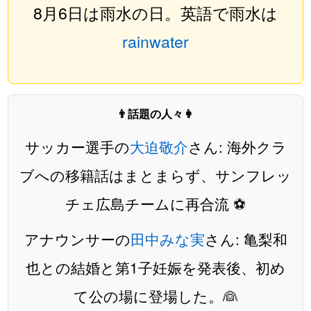
8月6日は雨水の日。英語で雨水は
rainwater
👨話題の人々👩
サッカー選手の
大迫敬介
さん: 海外クラ
ブへの移籍話はまとまらず、サンフレッ
チェ広島チームに再合流 ⚽️
アナウンサーの
田中みな実
さん: 亀梨和
也との結婚と第1子妊娠を発表後、初め
て公の場に登場した。👰