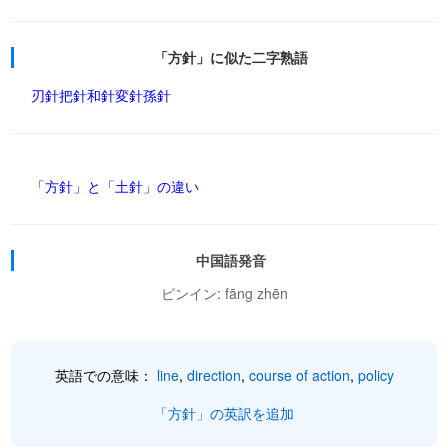
「方針」に似た二字熟語
刃針
把針
和針
変針
孫針
「方針」と「土針」の違い
中国語発音
ピンイン: fāng zhēn
英語での意味：
line
,
direction
,
course of action
,
policy
「方針」の英訳を追加