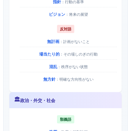
指針
：行動の基準
ビジョン
：将来の展望
反対語
無計画
：計画がないこと
場当たり的
：その場しのぎの行動
混乱
：秩序がない状態
無方針
：明確な方向性がない
🏛️
政治・外交・社会
類義語