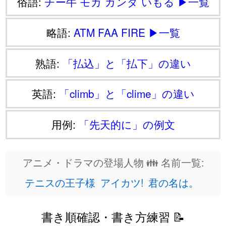
俗語:
チー牛
モガ
ガンダ
いもる
▶一覧
略語:
ATM
FAA
FIRE
▶一覧
熟語:
「払込」と「払下」の違い
英語:
「climb」と「clime」の違い
用例:
「先天的に」の例文
アニメ・ドラマの登場人物 👪 名前一覧:
テニスの王子様
アイカツ!
君の名は。
書き順確認・書き方練習 📝