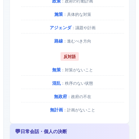
政策
：政府の行動計画
施策
：具体的な対策
アジェンダ
：議題や計画
路線
：進むべき方向
反対語
無策
：対策がないこと
混乱
：秩序のない状態
無政府
：政府の不在
無計画
：計画がないこと
💬
日常会話・個人の決断