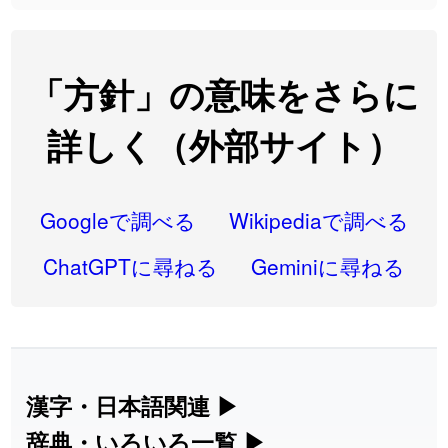
2026-07-24
「
閉館
」のイメージを追加しました
User feedback
2026-07-22
「
碵
」のイメージを追加しました
User feedback
「方針」の意味をさらに
2026-07-22
「
凋
」のイメージを追加しました
User feedback
詳しく（外部サイト）
2026-07-22
「
高収入
」のイメージを追加しました
User feedback
2026-07-22
「
実施
」のイメージを追加しました
User feedback
Googleで調べる
Wikipediaで調べる
2026-07-22
「
選手
」のイメージを追加しました
User feedback
ChatGPTに尋ねる
Geminiに尋ねる
2026-07-22
「
即金
」のイメージを追加しました
User feedback
2026-07-22
「
荊
」のイメージを追加しました
User feedback
2026-07-22
「
短命
」のイメージを追加しました
User feedback
漢字・日本語関連
▶
漢字の読み方検索、手書き入力、書き順
辞典・いろいろ一覧
▶
2026-07-22
「
相対
」のイメージを追加しました
User feedback