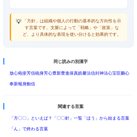
💡
「方針」は組織や個人の行動の基本的な方向性を示
す言葉です。文脈によって「戦略」や「政策」な
ど、より具体的な表現を使い分けると効果的です。
同じ読みの別漢字
放心
疱疹
芳信
砲身
芳心
豊新
豊進
保真
皓馨
法信
封神
法心
宝臣
鵬心
奉新
報身
鮑信
関連する言葉
「方〇〇」といえば？
「〇〇針」一覧
「ほう」から始まる言葉
「ん」で終わる言葉