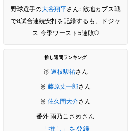
野球選手の
大谷翔平
さん: 敵地カブス戦
で8試合連続安打を記録するも、ドジャ
ス 今季ワースト5連敗⚾️
推し週間ランキング
🥇
道枝駿祐
さん
🥈
藤原丈一郎
さん
🥉
佐久間大介
さん
番外 雨乃こさめさん
「推し」を登録