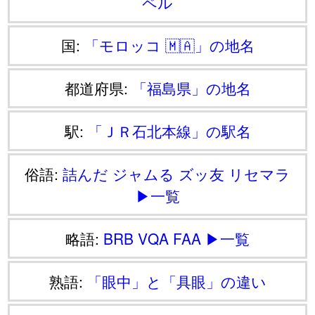
ペル
国:
「モロッコ 🇲🇦」の地名
都道府県:
「福島県」の地名
駅:
「ＪＲ石北本線」の駅名
俗語:
詰んだ
ジャムる
ズッ友
リセマラ
▶一覧
略語:
BRB
VQA
FAA
▶一覧
熟語:
「眼中」と「具眼」の違い