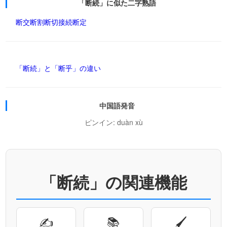
「断続」に似た二字熟語
断交
断割
断切
接続
断定
「断続」と「断乎」の違い
中国語発音
ピンイン: duàn xù
「断続」の関連機能
✍
📚
🖌