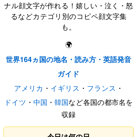
ナル顔文字が作れる！嬉しい・泣く・怒
るなどカテゴリ別のコピペ顔文字集
も。
🌍
世界164ヵ国の地名・読み方・英語発音
ガイド
アメリカ
・
イギリス
・
フランス
・
ドイツ
・
中国
・
韓国
など各国の都市名を
収録
今日は何の日