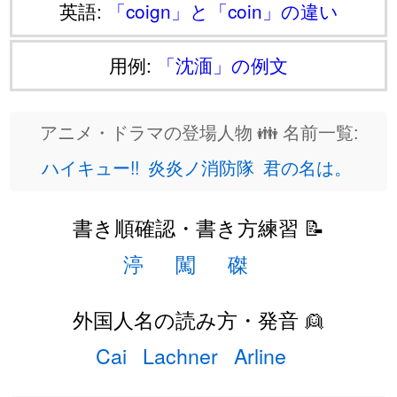
英語:
「coign」と「coin」の違い
用例:
「沈湎」の例文
アニメ・ドラマの登場人物 👪 名前一覧:
ハイキュー!!
炎炎ノ消防隊
君の名は。
書き順確認・書き方練習 📝
渟
闖
磔
外国人名の読み方・発音 👱
Cai
Lachner
Arline