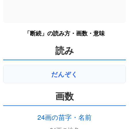
「断続」の読み方・画数・意味
読み
だんぞく
画数
24画の苗字・名前