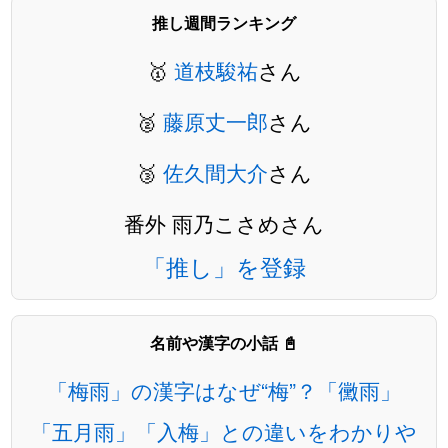
推し週間ランキング
🥇
道枝駿祐
さん
🥈
藤原丈一郎
さん
🥉
佐久間大介
さん
番外 雨乃こさめさん
「推し」を登録
名前や漢字の小話 📓
「梅雨」の漢字はなぜ“梅”？「黴雨」
「五月雨」「入梅」との違いをわかりや