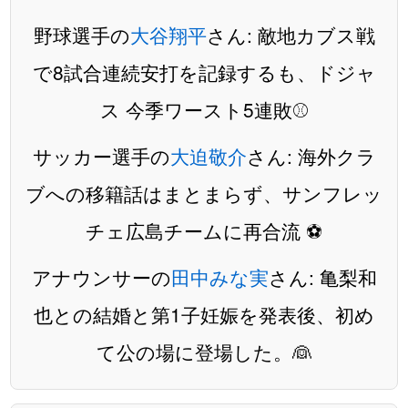
野球選手の
大谷翔平
さん: 敵地カブス戦
で8試合連続安打を記録するも、ドジャ
ス 今季ワースト5連敗⚾️
サッカー選手の
大迫敬介
さん: 海外クラ
ブへの移籍話はまとまらず、サンフレッ
チェ広島チームに再合流 ⚽️
アナウンサーの
田中みな実
さん: 亀梨和
也との結婚と第1子妊娠を発表後、初め
て公の場に登場した。👰