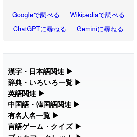
2026-08-06
「
禰
」のイメージを追加しました
User feedback
Googleで調べる
Wikipediaで調べる
2026-08-06
「
同位
」のイメージを追加しました
User feedback
ChatGPTに尋ねる
Geminiに尋ねる
2026-08-05
「
蘇連
」を追加しました
User feedback
2026-07-30
「
康哲
」の読み方を追加しました
User feedback
2026-07-24
「
邪鬼
」のイメージを追加しました
User feedback
漢字・日本語関連
▶
漢字の読み方検索、手書き入力、書き順
辞典・いろいろ一覧
▶
2026-07-24
「
二匹
」のイメージを追加しました
User feedback
練習など、日本語学習に役立つツールを
部首・画数別の漢字一覧、熟語辞典、地
英語関連
▶
2026-07-24
「
貮
」のイメージを追加しました
User feedback
集めています。
名・駅名検索など、各種リファレンスツ
カタカナ語・略語の意味検索、発音記
中国語・韓国語関連
▶
2026-07-24
「
誤算
」のイメージを追加しました
User feedback
ールです。
号、リスニング練習など英語学習ツール
中国語のピンイン変換、韓国語の手書き
有名人名一覧
▶
人名漢字辞典 - 読み方検索
です。
入力など、アジア言語学習ツールです。
2026-07-24
「
堅牢
」のイメージを追加しました
User feedback
海外セレブやスポーツ選手の名前の読み
言語ゲーム・クイズ
▶
部首画数別漢字一覧
手書き漢字入力
方・発音を確認できます。
四字熟語パズルや漢字クイズなど、楽し
2026-07-24
「
睦
」のイメージを追加しました
User feedback