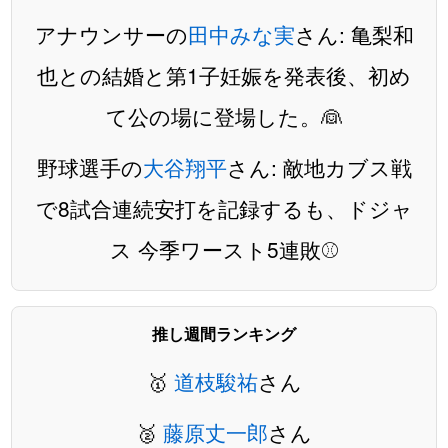
アナウンサーの
田中みな実
さん: 亀梨和
也との結婚と第1子妊娠を発表後、初め
て公の場に登場した。👰
野球選手の
大谷翔平
さん: 敵地カブス戦
で8試合連続安打を記録するも、ドジャ
ス 今季ワースト5連敗⚾️
推し週間ランキング
🥇
道枝駿祐
さん
🥈
藤原丈一郎
さん