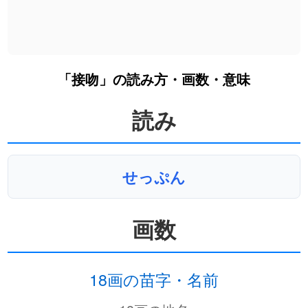
「接吻」の読み方・画数・意味
読み
せっぷん
画数
18画の苗字・名前