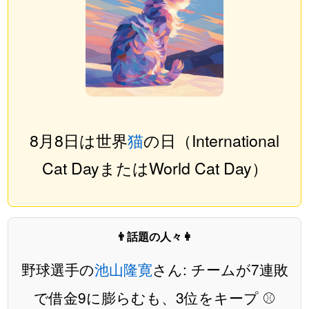
8月8日は世界
猫
の日（International
Cat DayまたはWorld Cat Day）
👨話題の人々👩
野球選手の
池山隆寛
さん: チームが7連敗
で借金9に膨らむも、3位をキープ ⚾️