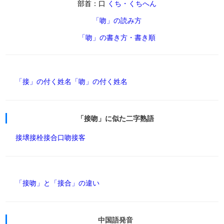
部首：口
くち・くちへん
「吻」の読み方
「吻」の書き方・書き順
「接」の付く姓名
「吻」の付く姓名
「接吻」に似た二字熟語
接壌
接栓
接合
口吻
接客
「接吻」と「接合」の違い
中国語発音