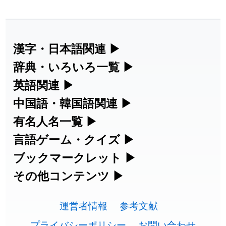
2026-07-30
「
康哲
」の読み方を追加しました
User feedback
2026-07-24
「
邪鬼
」のイメージを追加しました
User feedback
漢字・日本語関連
▶
漢字の読み方検索、手書き入力、書き順
辞典・いろいろ一覧
▶
2026-07-24
「
二匹
」のイメージを追加しました
User feedback
練習など、日本語学習に役立つツールを
部首・画数別の漢字一覧、熟語辞典、地
英語関連
▶
2026-07-24
「
貮
」のイメージを追加しました
User feedback
集めています。
名・駅名検索など、各種リファレンスツ
カタカナ語・略語の意味検索、発音記
中国語・韓国語関連
▶
2026-07-24
「
誤算
」のイメージを追加しました
User feedback
ールです。
号、リスニング練習など英語学習ツール
中国語のピンイン変換、韓国語の手書き
有名人名一覧
▶
人名漢字辞典 - 読み方検索
です。
入力など、アジア言語学習ツールです。
2026-07-24
「
堅牢
」のイメージを追加しました
User feedback
海外セレブやスポーツ選手の名前の読み
言語ゲーム・クイズ
▶
部首画数別漢字一覧
手書き漢字入力
方・発音を確認できます。
四字熟語パズルや漢字クイズなど、楽し
ブックマークレット
▶
2026-07-24
「
睦
」のイメージを追加しました
User feedback
カタカナ語の意味・発音・類語辞典
手書き中国語入力 変換ツール
常用漢字一覧
みながら学べるゲームです。
ブラウザに登録して、どのサイトからで
その他コンテンツ
▶
漢字の書き方・書き順 書き取り練習
海外有名人の苗字・名前一覧と発音
2026-07-24
「
利他
」のイメージを追加しました
User feedback
英語の発音記号一覧
ピンイン一覧表
も漢字や英語を検索できる便利ツールで
絵文字の意味、特殊記号の読み方など、
人名用漢字一覧
漢字ゲーム一覧
帳
🔊
2026-07-24
「
予約料
」のイメージを追加しました
User feedback
す。
運営者情報
参考文献
その他の便利ツールです。
英単語リスニングテスト
韓国語手書き入力
画数別なまえ漢字一覧
有名人名前読みクイズ（毎日更新）
プライバシーポリシー
お問い合わせ
2026-07-24
「
性
」のイメージを追加しました
User feedback