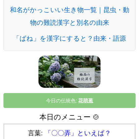
和名がかっこいい生き物一覧｜昆虫・動
物の難読漢字と別名の由来
「ばね」を漢字にすると？由来・語源
今日の伝統色:
花萌葱
本日のメニュー 🍲
言葉:
「〇〇弄」といえば？