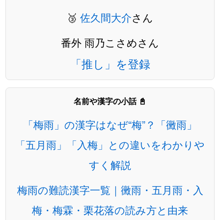
🥉
佐久間大介
さん
番外 雨乃こさめさん
「推し」を登録
名前や漢字の小話 📓
「梅雨」の漢字はなぜ“梅”？「黴雨」
「五月雨」「入梅」との違いをわかりや
すく解説
梅雨の難読漢字一覧｜黴雨・五月雨・入
梅・梅霖・栗花落の読み方と由来