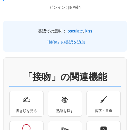
ピンイン: jiē wěn
英語での意味：
osculate
,
kiss
「接吻」の英訳を追加
「接吻」の関連機能
✍
📚
🖌
書き順を見る
熟語を探す
習字・書道
🔤
🅰