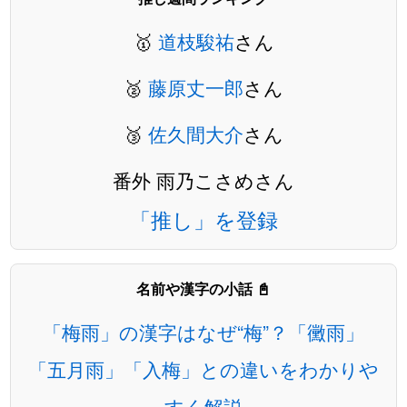
🥇
道枝駿祐
さん
🥈
藤原丈一郎
さん
🥉
佐久間大介
さん
番外 雨乃こさめさん
「推し」を登録
名前や漢字の小話 📓
「梅雨」の漢字はなぜ“梅”？「黴雨」
「五月雨」「入梅」との違いをわかりや
すく解説