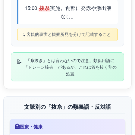
15:00
実施。創部に発赤や滲出液
抜糸
なし。
💡
客観的事実と観察所見を分けて記載すること
📝
「糸抜き」とは言わないので注意。類似用語に
「ドレーン抜去」があるが、これは管を抜く別の
処置
文脈別の「抜糸」の類義語・反対語
🏥
医療・健康