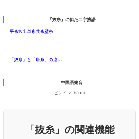
「抜糸」に似た二字熟語
平糸
抜出
単糸
共糸
壁糸
「抜糸」と「唐糸」の違い
中国語発音
ピンイン: bá mì
「抜糸」の関連機能