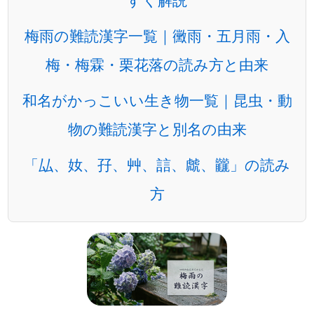
梅雨の難読漢字一覧｜黴雨・五月雨・入
梅・梅霖・栗花落の読み方と由来
和名がかっこいい生き物一覧｜昆虫・動
物の難読漢字と別名の由来
「厸、奻、孖、艸、誩、虤、龖」の読み
方