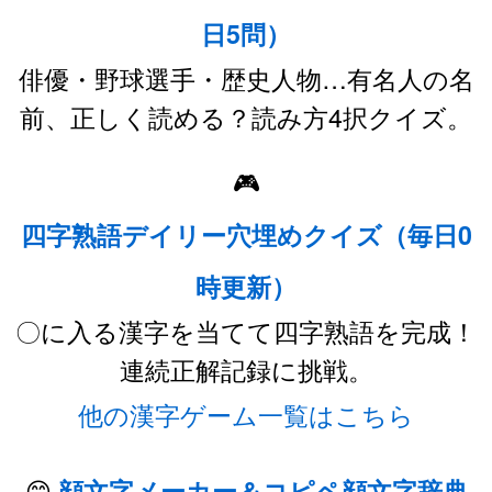
日5問）
俳優・野球選手・歴史人物…有名人の名
前、正しく読める？読み方4択クイズ。
🎮
四字熟語デイリー穴埋めクイズ（毎日0
時更新）
〇に入る漢字を当てて四字熟語を完成！
連続正解記録に挑戦。
他の漢字ゲーム一覧はこちら
😊
顔文字メーカー＆コピペ顔文字辞典