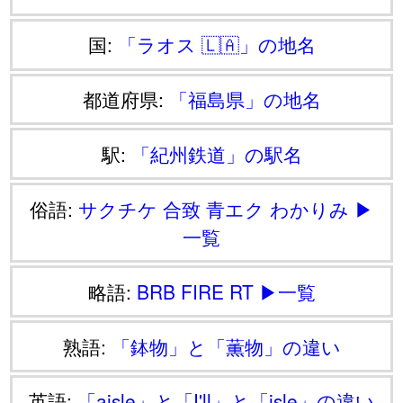
国:
「ラオス 🇱🇦」の地名
都道府県:
「福島県」の地名
駅:
「紀州鉄道」の駅名
俗語:
サクチケ
合致
青エク
わかりみ
▶
一覧
略語:
BRB
FIRE
RT
▶一覧
熟語:
「鉢物」と「薫物」の違い
英語:
「aisle」と「I'll」と「isle」の違い