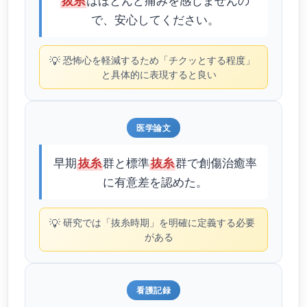
抜糸
で、安心してください。
💡
恐怖心を軽減するため「チクッとする程度」
と具体的に表現すると良い
医学論文
早期
群と標準
群で創傷治癒率
抜糸
抜糸
に有意差を認めた。
💡
研究では「抜糸時期」を明確に定義する必要
がある
看護記録