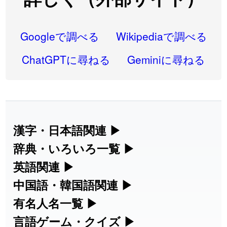
2026-08-06
「
研究熱心
」のイメージを追加しました
User feedback
2026-08-06
「
禰
」のイメージを追加しました
User feedback
Googleで調べる
Wikipediaで調べる
2026-08-06
「
同位
」のイメージを追加しました
User feedback
ChatGPTに尋ねる
Geminiに尋ねる
2026-08-05
「
蘇連
」を追加しました
User feedback
2026-07-30
「
康哲
」の読み方を追加しました
User feedback
2026-07-24
「
邪鬼
」のイメージを追加しました
User feedback
漢字・日本語関連
▶
漢字の読み方検索、手書き入力、書き順
辞典・いろいろ一覧
▶
2026-07-24
「
二匹
」のイメージを追加しました
User feedback
練習など、日本語学習に役立つツールを
部首・画数別の漢字一覧、熟語辞典、地
英語関連
▶
2026-07-24
「
貮
」のイメージを追加しました
User feedback
集めています。
名・駅名検索など、各種リファレンスツ
カタカナ語・略語の意味検索、発音記
中国語・韓国語関連
▶
2026-07-24
「
誤算
」のイメージを追加しました
User feedback
ールです。
号、リスニング練習など英語学習ツール
中国語のピンイン変換、韓国語の手書き
有名人名一覧
▶
人名漢字辞典 - 読み方検索
です。
入力など、アジア言語学習ツールです。
2026-07-24
「
堅牢
」のイメージを追加しました
User feedback
海外セレブやスポーツ選手の名前の読み
言語ゲーム・クイズ
▶
部首画数別漢字一覧