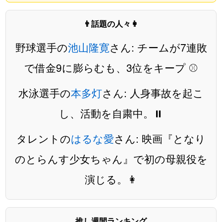
👨話題の人々👩
野球選手の
池山隆寛
さん: チームが7連敗
で借金9に膨らむも、3位をキープ ⚾️
水泳選手の
本多灯
さん: 人身事故を起こ
し、活動を自粛中。⏸️
タレントの
はるな愛
さん: 映画『となり
のとらんす少女ちゃん』で初の母親役を
演じる。👩
推し週間ランキング