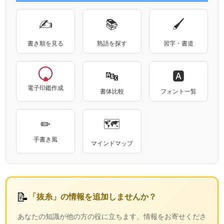
✍
📚
🖌
書き順を見る
熟語を探す
習字・書道
🔤
🅰
電子印鑑作成
書体比較
フォント一覧
✏
🗺
手書き風
マインドマップ
📝
「抜糸」の情報を追加しませんか？
あなたの知識が他の方の役に立ちます。情報をお寄せくださ