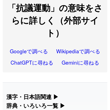
2026-08-06
「
先行
」のイメージを追加しました
User feedback
「抗議運動」の意味をさ
2026-08-06
「
語弊
」のイメージを追加しました
User feedback
らに詳しく（外部サイ
2026-08-06
「
研究熱心
」のイメージを追加しました
User feedback
ト）
2026-08-06
「
禰
」のイメージを追加しました
User feedback
2026-08-06
「
同位
」のイメージを追加しました
User feedback
Googleで調べる
Wikipediaで調べる
2026-08-05
「
蘇連
」を追加しました
User feedback
ChatGPTに尋ねる
Geminiに尋ねる
2026-07-30
「
康哲
」の読み方を追加しました
User feedback
2026-07-24
「
邪鬼
」のイメージを追加しました
User feedback
2026-07-24
「
二匹
」のイメージを追加しました
User feedback
漢字・日本語関連
▶
2026-07-24
「
貮
」のイメージを追加しました
User feedback
漢字の読み方検索、手書き入力、書き順
辞典・いろいろ一覧
▶