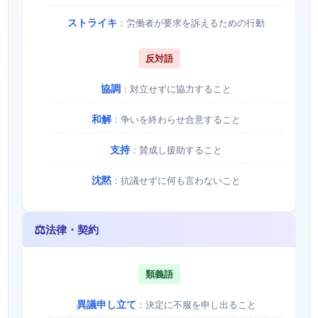
ストライキ
：労働者が要求を訴えるための行動
反対語
協調
：対立せずに協力すること
和解
：争いを終わらせ合意すること
支持
：賛成し援助すること
沈黙
：抗議せずに何も言わないこと
⚖️
法律・契約
類義語
異議申し立て
：決定に不服を申し出ること