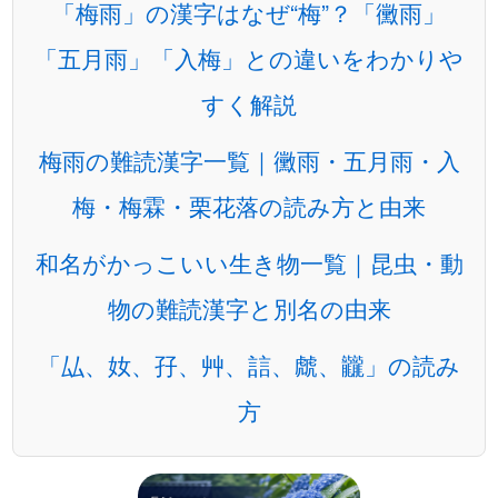
「梅雨」の漢字はなぜ“梅”？「黴雨」
「五月雨」「入梅」との違いをわかりや
すく解説
梅雨の難読漢字一覧｜黴雨・五月雨・入
梅・梅霖・栗花落の読み方と由来
和名がかっこいい生き物一覧｜昆虫・動
物の難読漢字と別名の由来
「厸、奻、孖、艸、誩、虤、龖」の読み
方