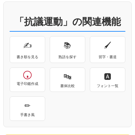
「抗議運動」の関連機能
✍
📚
🖌
書き順を見る
熟語を探す
習字・書道
🔤
🅰
電子印鑑作成
書体比較
フォント一覧
✏
手書き風