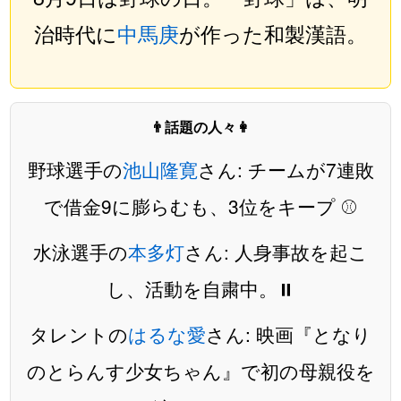
治時代に
中馬庚
が作った和製漢語。
👨話題の人々👩
野球選手の
池山隆寛
さん: チームが7連敗
で借金9に膨らむも、3位をキープ ⚾️
水泳選手の
本多灯
さん: 人身事故を起こ
し、活動を自粛中。⏸️
タレントの
はるな愛
さん: 映画『となり
のとらんす少女ちゃん』で初の母親役を