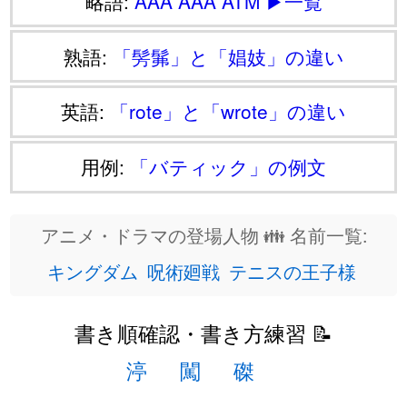
略語:
AAA
AAA
ATM
▶一覧
熟語:
「髣髴」と「娼妓」の違い
英語:
「rote」と「wrote」の違い
用例:
「バティック」の例文
アニメ・ドラマの登場人物 👪 名前一覧:
キングダム
呪術廻戦
テニスの王子様
書き順確認・書き方練習 📝
渟
闖
磔