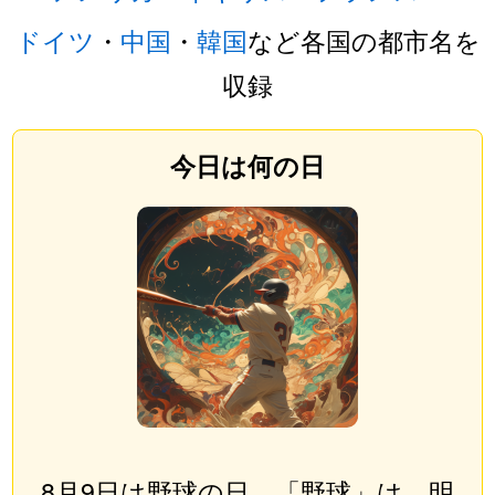
ドイツ
・
中国
・
韓国
など各国の都市名を
収録
今日は何の日
8月9日は野球の日。「野球」は、明