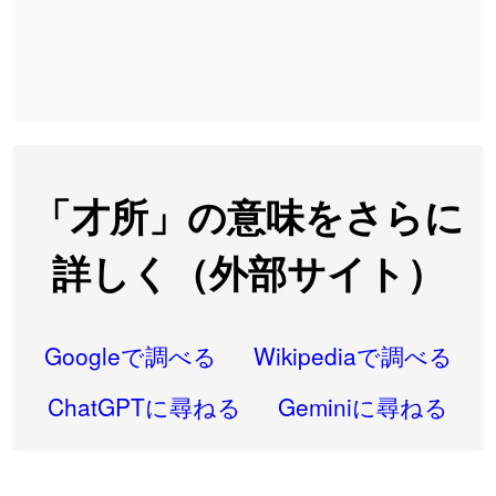
2026-08-06
「
先行
」のイメージを追加しました
User feedback
2026-08-06
「
語弊
」のイメージを追加しました
User feedback
2026-08-06
「
研究熱心
」のイメージを追加しました
User feedback
2026-08-06
「
禰
」のイメージを追加しました
User feedback
「才所」の意味をさらに
2026-08-06
「
同位
」のイメージを追加しました
User feedback
詳しく（外部サイト）
2026-08-05
「
蘇連
」を追加しました
User feedback
2026-07-30
「
康哲
」の読み方を追加しました
User feedback
Googleで調べる
Wikipediaで調べる
2026-07-24
「
邪鬼
」のイメージを追加しました
User feedback
ChatGPTに尋ねる
Geminiに尋ねる
2026-07-24
「
二匹
」のイメージを追加しました
User feedback
「
貮
」のイメージを追加しました
User feedback