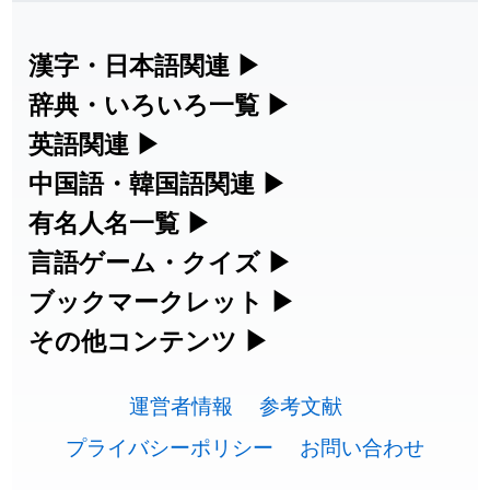
2026-07-24
2026-07-24
「
誤算
」のイメージを追加しました
User feedback
漢字・日本語関連
▶
漢字の読み方検索、手書き入力、書き順
辞典・いろいろ一覧
▶
2026-07-24
「
堅牢
」のイメージを追加しました
User feedback
練習など、日本語学習に役立つツールを
部首・画数別の漢字一覧、熟語辞典、地
英語関連
▶
2026-07-24
「
睦
」のイメージを追加しました
User feedback
集めています。
名・駅名検索など、各種リファレンスツ
カタカナ語・略語の意味検索、発音記
中国語・韓国語関連
▶
2026-07-24
「
利他
」のイメージを追加しました
User feedback
ールです。
号、リスニング練習など英語学習ツール
中国語のピンイン変換、韓国語の手書き
有名人名一覧
▶
人名漢字辞典 - 読み方検索
です。
入力など、アジア言語学習ツールです。
2026-07-24
「
予約料
」のイメージを追加しました
User feedback
海外セレブやスポーツ選手の名前の読み
言語ゲーム・クイズ
▶
部首画数別漢字一覧
手書き漢字入力
方・発音を確認できます。
四字熟語パズルや漢字クイズなど、楽し
ブックマークレット
▶
2026-07-24
「
性
」のイメージを追加しました
User feedback
カタカナ語の意味・発音・類語辞典
手書き中国語入力 変換ツール
常用漢字一覧
みながら学べるゲームです。
ブラウザに登録して、どのサイトからで
その他コンテンツ
▶
漢字の書き方・書き順 書き取り練習
海外有名人の苗字・名前一覧と発音
2026-07-24
「
入念
」のイメージを追加しました
User feedback
英語の発音記号一覧
ピンイン一覧表
も漢字や英語を検索できる便利ツールで
絵文字の意味、特殊記号の読み方など、
人名用漢字一覧
漢字ゲーム一覧
帳
🔊
2026-07-24
「
欠場
」のイメージを追加しました
User feedback
す。
運営者情報
参考文献
その他の便利ツールです。
英単語リスニングテスト
韓国語手書き入力
画数別なまえ漢字一覧
有名人名前読みクイズ（毎日更新）
プライバシーポリシー
お問い合わせ
2026-07-24
「
実印
」のイメージを追加しました
User feedback
ひらがなの書き方・書き順
プレミアリーグ選手名一覧
漢字読み方検索ブックマークレット
絵文字の意味と使い方
イメージ化する英単語の覚え方