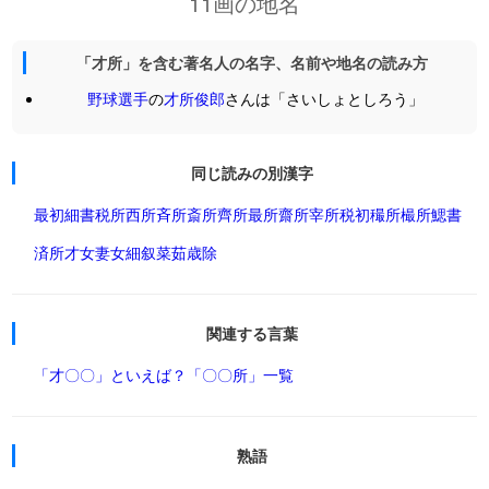
11画の地名
「才所」を含む著名人の名字、名前や地名の読み方
野球選手
の
才所俊郎
さんは「さいしょとしろう」
同じ読みの別漢字
最初
細書
税所
西所
斉所
斎所
齊所
最所
齋所
宰所
税初
穝所
樶所
鰓書
済所
才女
妻女
細叙
菜茹
歳除
関連する言葉
「才〇〇」といえば？
「〇〇所」一覧
熟語