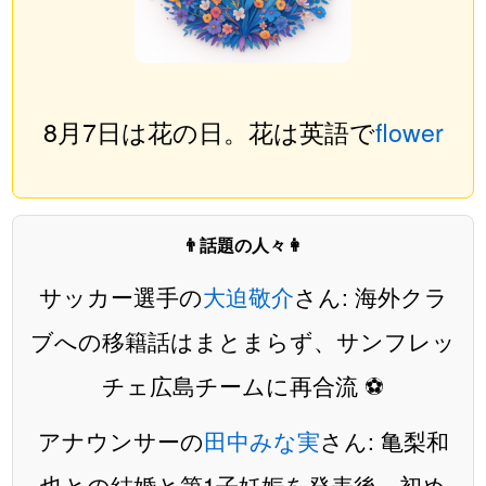
8月7日は花の日。花は英語で
flower
👨話題の人々👩
サッカー選手の
大迫敬介
さん: 海外クラ
ブへの移籍話はまとまらず、サンフレッ
チェ広島チームに再合流 ⚽️
アナウンサーの
田中みな実
さん: 亀梨和
也との結婚と第1子妊娠を発表後、初め