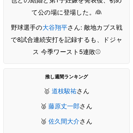
て公の場に登場した。👰
野球選手の
大谷翔平
さん: 敵地カブス戦
で8試合連続安打を記録するも、ドジャ
ス 今季ワースト5連敗⚾️
推し週間ランキング
🥇
道枝駿祐
さん
🥈
藤原丈一郎
さん
🥉
佐久間大介
さん