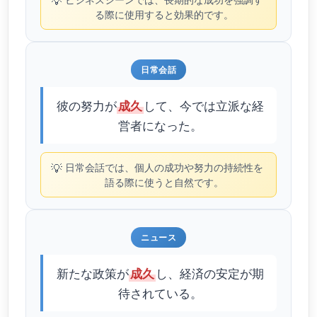
💡
る際に使用すると効果的です。
日常会話
彼の努力が
して、今では立派な経
成久
営者になった。
💡
日常会話では、個人の成功や努力の持続性を
語る際に使うと自然です。
ニュース
新たな政策が
し、経済の安定が期
成久
待されている。