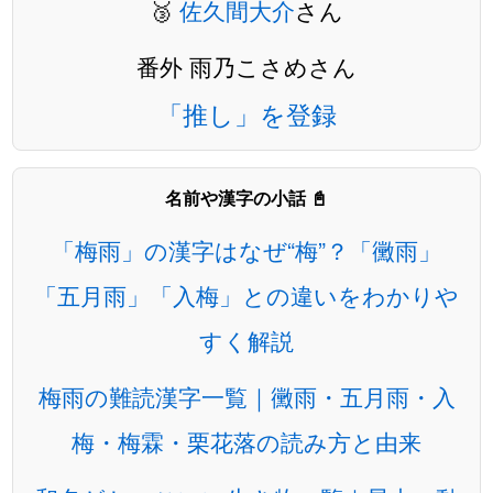
🥉
佐久間大介
さん
番外 雨乃こさめさん
「推し」を登録
名前や漢字の小話 📓
「梅雨」の漢字はなぜ“梅”？「黴雨」
「五月雨」「入梅」との違いをわかりや
すく解説
梅雨の難読漢字一覧｜黴雨・五月雨・入
梅・梅霖・栗花落の読み方と由来