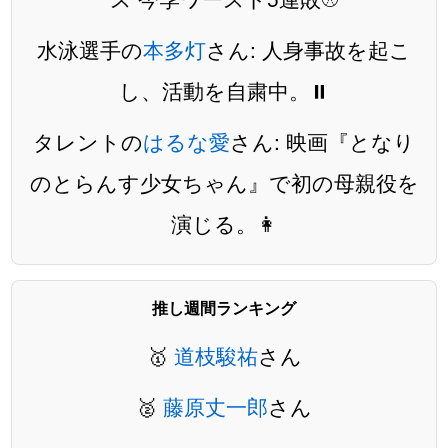
水泳選手の
本多灯
さん: 人身事故を起こ
し、活動を自粛中。⏸️
タレントの
はるな愛
さん: 映画『となり
のとらんす少女ちゃん』で初の母親役を
演じる。👩
推し週間ランキング
🥇
道枝駿祐
さん
🥈
藤原丈一郎
さん