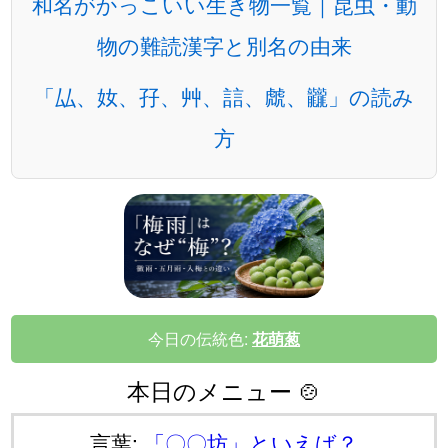
和名がかっこいい生き物一覧｜昆虫・動
物の難読漢字と別名の由来
「厸、奻、孖、艸、誩、虤、龖」の読み
方
今日の伝統色:
花萌葱
本日のメニュー 🍲
言葉:
「〇〇坊」といえば？