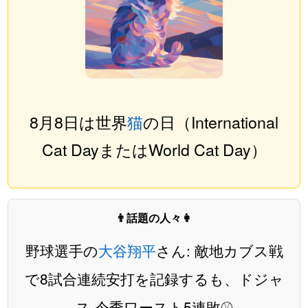
8月8日は世界
猫
の日（International
Cat DayまたはWorld Cat Day）
👨話題の人々👩
野球選手の
大谷翔平
さん: 敵地カブス戦
で8試合連続安打を記録するも、ドジャ
ス 今季ワースト5連敗⚾️