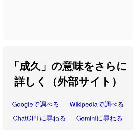
2026-08-06
「
截
」のイメージを追加しました
User feedback
2026-08-06
「
発売
」のイメージを追加しました
User feedback
2026-08-06
「
大筋
」のイメージを追加しました
User feedback
2026-08-06
「
翌朝
」のイメージを追加しました
User feedback
2026-08-06
「
先行
」のイメージを追加しました
User feedback
「成久」の意味をさらに
2026-08-06
「
語弊
」のイメージを追加しました
User feedback
詳しく（外部サイト）
2026-08-06
「
研究熱心
」のイメージを追加しました
User feedback
2026-08-06
「
禰
」のイメージを追加しました
User feedback
Googleで調べる
Wikipediaで調べる
2026-08-06
「
同位
」のイメージを追加しました
User feedback
ChatGPTに尋ねる
Geminiに尋ねる
2026-08-05
「
蘇連
」を追加しました
User feedback