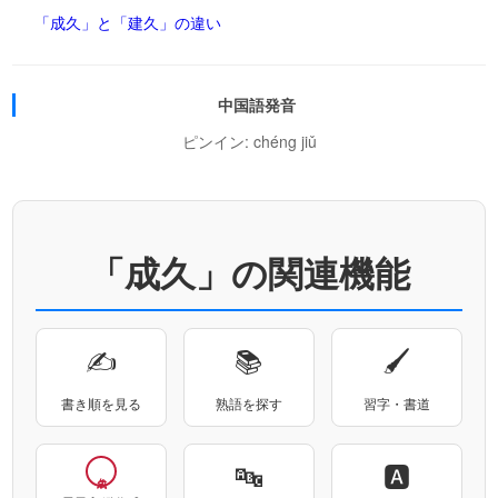
「成久」と「建久」の違い
中国語発音
ピンイン: chéng jiǔ
「成久」の関連機能
✍
📚
🖌
書き順を見る
熟語を探す
習字・書道
🔤
🅰