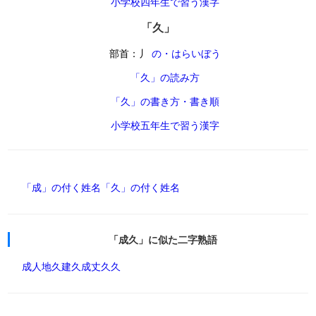
小学校四年生で習う漢字
「久」
部首：丿
の・はらいぼう
「久」の読み方
「久」の書き方・書き順
小学校五年生で習う漢字
「成」の付く姓名
「久」の付く姓名
「成久」に似た二字熟語
成人
地久
建久
成丈
久久