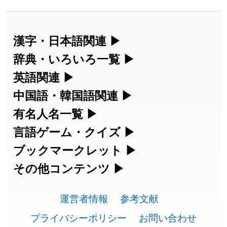
2026-07-30
「
康哲
」の読み方を追加しました
User feedback
2026-07-24
「
邪鬼
」のイメージを追加しました
User feedback
漢字・日本語関連
▶
漢字の読み方検索、手書き入力、書き順
辞典・いろいろ一覧
▶
2026-07-24
「
二匹
」のイメージを追加しました
User feedback
練習など、日本語学習に役立つツールを
部首・画数別の漢字一覧、熟語辞典、地
英語関連
▶
2026-07-24
「
貮
」のイメージを追加しました
User feedback
集めています。
名・駅名検索など、各種リファレンスツ
カタカナ語・略語の意味検索、発音記
中国語・韓国語関連
▶
2026-07-24
「
誤算
」のイメージを追加しました
User feedback
ールです。
号、リスニング練習など英語学習ツール
中国語のピンイン変換、韓国語の手書き
有名人名一覧
▶
人名漢字辞典 - 読み方検索
です。
入力など、アジア言語学習ツールです。
2026-07-24
「
堅牢
」のイメージを追加しました
User feedback
海外セレブやスポーツ選手の名前の読み
言語ゲーム・クイズ
▶
部首画数別漢字一覧
手書き漢字入力
方・発音を確認できます。
四字熟語パズルや漢字クイズなど、楽し
ブックマークレット
▶
2026-07-24
「
睦
」のイメージを追加しました
User feedback
カタカナ語の意味・発音・類語辞典
手書き中国語入力 変換ツール
常用漢字一覧
みながら学べるゲームです。
ブラウザに登録して、どのサイトからで
その他コンテンツ
▶
漢字の書き方・書き順 書き取り練習
海外有名人の苗字・名前一覧と発音
2026-07-24
「
利他
」のイメージを追加しました
User feedback
英語の発音記号一覧
ピンイン一覧表
も漢字や英語を検索できる便利ツールで
絵文字の意味、特殊記号の読み方など、
人名用漢字一覧
漢字ゲーム一覧
帳
🔊
2026-07-24
「
予約料
」のイメージを追加しました
User feedback
す。
運営者情報
参考文献
その他の便利ツールです。
英単語リスニングテスト
韓国語手書き入力
画数別なまえ漢字一覧
有名人名前読みクイズ（毎日更新）
プライバシーポリシー
お問い合わせ
2026-07-24
「
性
」のイメージを追加しました
User feedback
ひらがなの書き方・書き順
プレミアリーグ選手名一覧
漢字読み方検索ブックマークレット
絵文字の意味と使い方