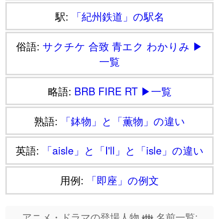
駅:
「紀州鉄道」の駅名
俗語:
サクチケ
合致
青エク
わかりみ
▶
一覧
略語:
BRB
FIRE
RT
▶一覧
熟語:
「鉢物」と「薫物」の違い
英語:
「aisle」と「I'll」と「isle」の違い
用例:
「即座」の例文
アニメ・ドラマの登場人物 👪 名前一覧: