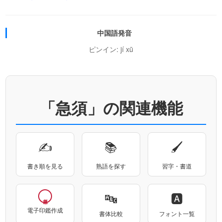
中国語発音
ピンイン: jí xū
「急須」の関連機能
✍
📚
🖌
書き順を見る
熟語を探す
習字・書道
🔤
🅰
電子印鑑作成
書体比較
フォント一覧