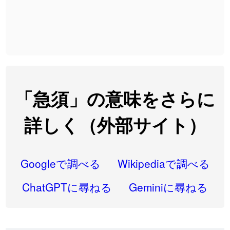
2026-08-06
「
先行
」のイメージを追加しました
User feedback
2026-08-06
「
語弊
」のイメージを追加しました
User feedback
2026-08-06
「
研究熱心
」のイメージを追加しました
User feedback
2026-08-06
「
禰
」のイメージを追加しました
User feedback
「急須」の意味をさらに
2026-08-06
「
同位
」のイメージを追加しました
User feedback
詳しく（外部サイト）
2026-08-05
「
蘇連
」を追加しました
User feedback
2026-07-30
「
康哲
」の読み方を追加しました
User feedback
Googleで調べる
Wikipediaで調べる
2026-07-24
「
邪鬼
」のイメージを追加しました
User feedback
ChatGPTに尋ねる
Geminiに尋ねる
2026-07-24
「
二匹
」のイメージを追加しました
User feedback
2026-07-24
「
貮
」のイメージを追加しました
User feedback