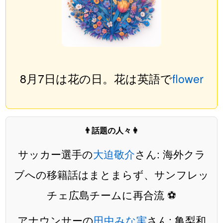
8月7日は花の日。花は英語で
flower
👨話題の人々👩
サッカー選手の
大迫敬介
さん: 海外クラ
ブへの移籍話はまとまらず、サンフレッ
チェ広島チームに再合流 ⚽️
アナウンサーの
田中みな実
さん: 亀梨和