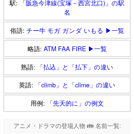
駅:
「阪急今津線(宝塚－西宮北口)」の駅
名
俗語:
チー牛
モガ
ガンダ
いもる
▶一覧
略語:
ATM
FAA
FIRE
▶一覧
熟語:
「払込」と「払下」の違い
英語:
「climb」と「clime」の違い
用例:
「先天的に」の例文
アニメ・ドラマの登場人物 👪 名前一覧: