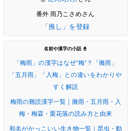
番外 雨乃こさめさん
「推し」を登録
名前や漢字の小話 📓
「梅雨」の漢字はなぜ“梅”？「黴雨」
「五月雨」「入梅」との違いをわかりや
すく解説
梅雨の難読漢字一覧｜黴雨・五月雨・入
梅・梅霖・栗花落の読み方と由来
和名がかっこいい生き物一覧｜昆虫・動