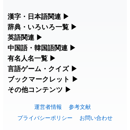
2026-07-24
「
誤算
」のイメージを追加しました
User feedback
漢字・日本語関連
▶
漢字の読み方検索、手書き入力、書き順
辞典・いろいろ一覧
▶
2026-07-24
「
堅牢
」のイメージを追加しました
User feedback
練習など、日本語学習に役立つツールを
部首・画数別の漢字一覧、熟語辞典、地
英語関連
▶
2026-07-24
「
睦
」のイメージを追加しました
User feedback
集めています。
名・駅名検索など、各種リファレンスツ
カタカナ語・略語の意味検索、発音記
中国語・韓国語関連
▶
2026-07-24
「
利他
」のイメージを追加しました
User feedback
ールです。
号、リスニング練習など英語学習ツール
中国語のピンイン変換、韓国語の手書き
有名人名一覧
▶
人名漢字辞典 - 読み方検索
です。
入力など、アジア言語学習ツールです。
2026-07-24
「
予約料
」のイメージを追加しました
User feedback
海外セレブやスポーツ選手の名前の読み
言語ゲーム・クイズ
▶
部首画数別漢字一覧
手書き漢字入力
方・発音を確認できます。
四字熟語パズルや漢字クイズなど、楽し
ブックマークレット
▶
2026-07-24
「
性
」のイメージを追加しました
User feedback
カタカナ語の意味・発音・類語辞典
手書き中国語入力 変換ツール
常用漢字一覧
みながら学べるゲームです。
ブラウザに登録して、どのサイトからで
その他コンテンツ
▶
漢字の書き方・書き順 書き取り練習
海外有名人の苗字・名前一覧と発音
2026-07-24
「
入念
」のイメージを追加しました
User feedback
英語の発音記号一覧
ピンイン一覧表
も漢字や英語を検索できる便利ツールで
絵文字の意味、特殊記号の読み方など、
人名用漢字一覧
漢字ゲーム一覧
帳
🔊
2026-07-24
「
欠場
」のイメージを追加しました
User feedback
す。
運営者情報
参考文献
その他の便利ツールです。
英単語リスニングテスト
韓国語手書き入力
画数別なまえ漢字一覧
有名人名前読みクイズ（毎日更新）
プライバシーポリシー
お問い合わせ
2026-07-24
「
実印
」のイメージを追加しました
User feedback
ひらがなの書き方・書き順
プレミアリーグ選手名一覧
漢字読み方検索ブックマークレット
絵文字の意味と使い方
イメージ化する英単語の覚え方
外国語翻訳ツール
2026-07-24
「
専従
」のイメージを追加しました
User feedback