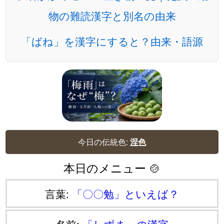
物の難読漢字と別名の由来
「ばね」を漢字にすると？由来・語源
今日の伝統色:
涅色
本日のメニュー 🍲
言葉:
「〇〇勉」といえば？
名前:
「しずま」の漢字