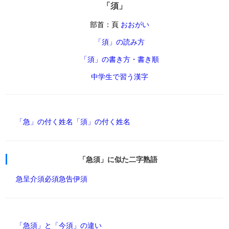
「須」
部首：頁
おおがい
「須」の読み方
「須」の書き方・書き順
中学生で習う漢字
「急」の付く姓名
「須」の付く姓名
「急須」に似た二字熟語
急呈
介須
必須
急告
伊須
「急須」と「今須」の違い