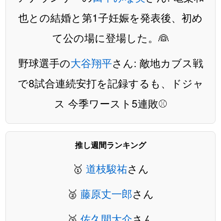
也との結婚と第1子妊娠を発表後、初め
て公の場に登場した。👰
野球選手の
大谷翔平
さん: 敵地カブス戦
で8試合連続安打を記録するも、ドジャ
ス 今季ワースト5連敗⚾️
推し週間ランキング
🥇
道枝駿祐
さん
🥈
藤原丈一郎
さん
🥉
佐久間大介
さん