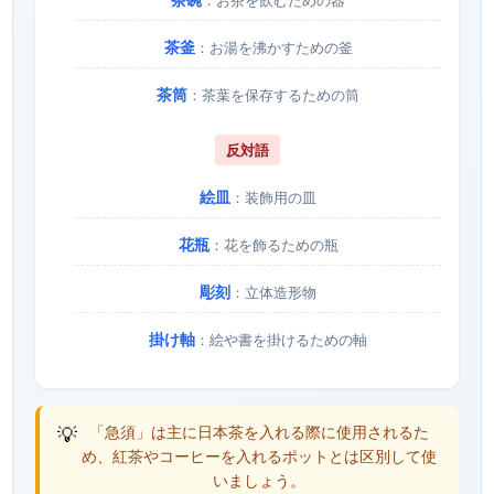
茶釜
：お湯を沸かすための釜
茶筒
：茶葉を保存するための筒
反対語
絵皿
：装飾用の皿
花瓶
：花を飾るための瓶
彫刻
：立体造形物
掛け軸
：絵や書を掛けるための軸
💡
「急須」は主に日本茶を入れる際に使用されるた
め、紅茶やコーヒーを入れるポットとは区別して使
いましょう。