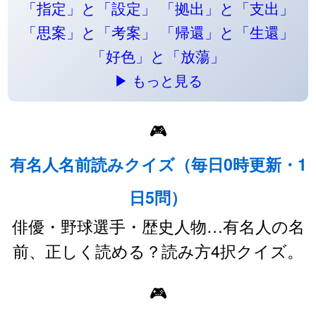
「指定」と「設定」
「拠出」と「支出」
「思案」と「考案」
「帰還」と「生還」
「好色」と「放蕩」
▶ もっと見る
🎮
有名人名前読みクイズ（毎日0時更新・1
日5問）
俳優・野球選手・歴史人物…有名人の名
前、正しく読める？読み方4択クイズ。
🎮