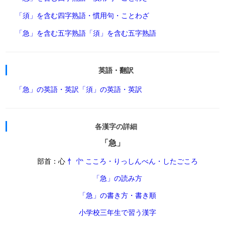
「須」を含む四字熟語・慣用句・ことわざ
「急」を含む五字熟語
「須」を含む五字熟語
英語・翻訳
「急」の英語・英訳
「須」の英語・英訳
各漢字の詳細
「急」
部首：心
忄 㣺 こころ・りっしんべん・したごころ
「急」の読み方
「急」の書き方・書き順
小学校三年生で習う漢字