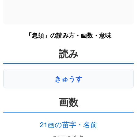
「急須」の読み方・画数・意味
読み
きゅうす
画数
21画の苗字・名前