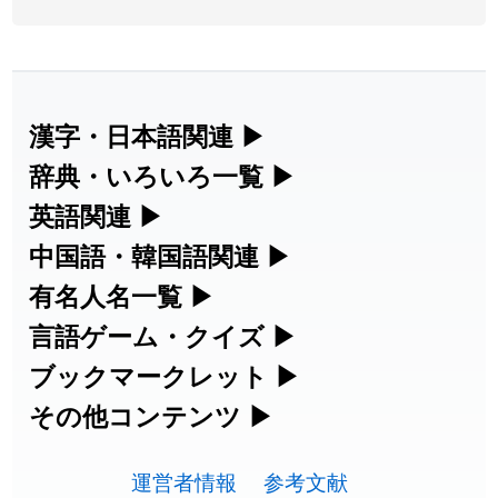
2026-08-05
「
蘇連
」を追加しました
User feedback
2026-07-30
「
康哲
」の読み方を追加しました
User feedback
2026-07-24
「
邪鬼
」のイメージを追加しました
User feedback
漢字・日本語関連
▶
漢字の読み方検索、手書き入力、書き順
辞典・いろいろ一覧
▶
2026-07-24
「
二匹
」のイメージを追加しました
User feedback
練習など、日本語学習に役立つツールを
部首・画数別の漢字一覧、熟語辞典、地
英語関連
▶
2026-07-24
「
貮
」のイメージを追加しました
User feedback
集めています。
名・駅名検索など、各種リファレンスツ
カタカナ語・略語の意味検索、発音記
中国語・韓国語関連
▶
2026-07-24
「
誤算
」のイメージを追加しました
User feedback
ールです。
号、リスニング練習など英語学習ツール
中国語のピンイン変換、韓国語の手書き
有名人名一覧
▶
人名漢字辞典 - 読み方検索
です。
入力など、アジア言語学習ツールです。
2026-07-24
「
堅牢
」のイメージを追加しました
User feedback
海外セレブやスポーツ選手の名前の読み
言語ゲーム・クイズ
▶
部首画数別漢字一覧
手書き漢字入力
方・発音を確認できます。
四字熟語パズルや漢字クイズなど、楽し
ブックマークレット
▶
2026-07-24
「
睦
」のイメージを追加しました
User feedback
カタカナ語の意味・発音・類語辞典
手書き中国語入力 変換ツール
常用漢字一覧
みながら学べるゲームです。
ブラウザに登録して、どのサイトからで
その他コンテンツ
▶
漢字の書き方・書き順 書き取り練習
海外有名人の苗字・名前一覧と発音
2026-07-24
「
利他
」のイメージを追加しました
User feedback
英語の発音記号一覧
ピンイン一覧表
も漢字や英語を検索できる便利ツールで
絵文字の意味、特殊記号の読み方など、
人名用漢字一覧
漢字ゲーム一覧
帳
🔊
2026-07-24
「
予約料
」のイメージを追加しました
User feedback
す。
運営者情報
参考文献
その他の便利ツールです。