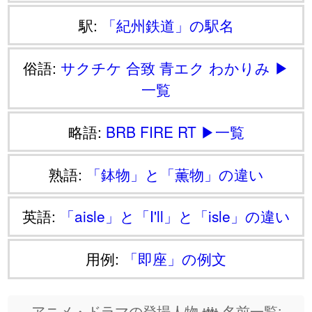
駅:
「紀州鉄道」の駅名
俗語:
サクチケ
合致
青エク
わかりみ
▶
一覧
略語:
BRB
FIRE
RT
▶一覧
熟語:
「鉢物」と「薫物」の違い
英語:
「aisle」と「I'll」と「isle」の違い
用例:
「即座」の例文
アニメ・ドラマの登場人物 👪 名前一覧: