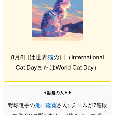
8月8日は世界
猫
の日（International
Cat DayまたはWorld Cat Day）
👨話題の人々👩
野球選手の
池山隆寛
さん: チームが7連敗