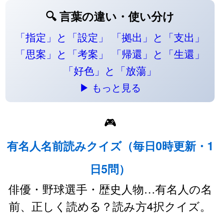
🔍 言葉の違い・使い分け
「指定」と「設定」
「拠出」と「支出」
「思案」と「考案」
「帰還」と「生還」
「好色」と「放蕩」
▶ もっと見る
🎮
有名人名前読みクイズ（毎日0時更新・1
日5問）
俳優・野球選手・歴史人物…有名人の名
前、正しく読める？読み方4択クイズ。