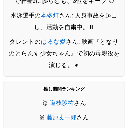
で借金9に膨らむも、3位をキープ ⚾️
水泳選手の
本多灯
さん: 人身事故を起こ
し、活動を自粛中。⏸️
タレントの
はるな愛
さん: 映画『となり
のとらんす少女ちゃん』で初の母親役を
演じる。👩
推し週間ランキング
🥇
道枝駿祐
さん
🥈
藤原丈一郎
さん