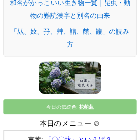
和名がかっこいい生き物一覧｜昆虫・動
物の難読漢字と別名の由来
「厸、奻、孖、艸、誩、虤、龖」の読み
方
今日の伝統色:
花萌葱
本日のメニュー 🍲
言葉:
「〇〇坊」といえば？