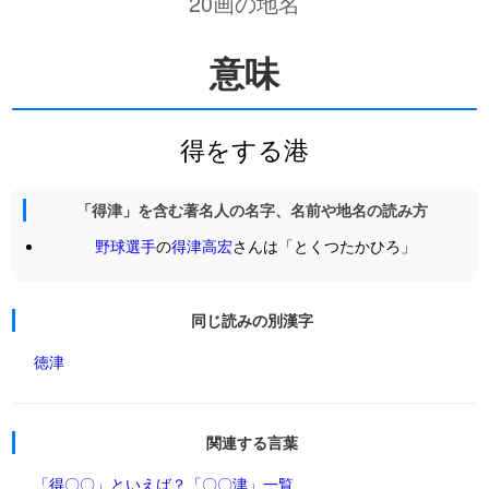
20画の地名
意味
得をする港
「得津」を含む著名人の名字、名前や地名の読み方
野球選手
の
得津高宏
さんは「とくつたかひろ」
同じ読みの別漢字
徳津
関連する言葉
「得〇〇」といえば？
「〇〇津」一覧