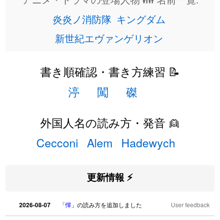
炎炎ノ消防隊
キングダム
新世紀エヴァンゲリオン
書き順確認・書き方練習 📝
渟
闖
磔
外国人名の読み方・発音 👱
Cecconi
Alem
Hadewych
更新情報 ⚡
2026-08-07
「
憚
」の読み方を追加しました
User feedback