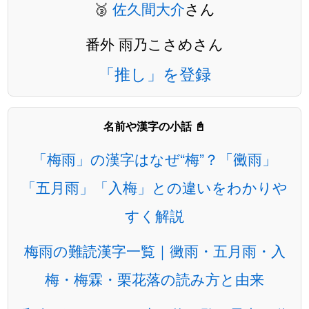
🥉
佐久間大介
さん
番外 雨乃こさめさん
「推し」を登録
名前や漢字の小話 📓
「梅雨」の漢字はなぜ“梅”？「黴雨」
「五月雨」「入梅」との違いをわかりや
すく解説
梅雨の難読漢字一覧｜黴雨・五月雨・入
梅・梅霖・栗花落の読み方と由来