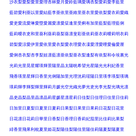
沙衣梨
愛梨
愛里
愛理
杏林
愛月
愛鈴
藍璃
愛璃
杏梨
愛莉
愛李
藍里
藍碧
愛利
亜以里
愛結
藍李
亜依里
亜維里
亜衣里
愛依梨
愛衣莉
愛織
愛吏
愛流
愛琳
愛塁
愛麗
愛凛
愛栞
逢里
受痢
有加里
藍梨
藍理
藍俐
藍莉
曖衣吏
和里
葵利
葵莉
葵梨
葵凛
斐彩
亜依莉
亜衣莉
曖莉
明衣莉
碧梨
愛涼
愛伊里
愛依里
愛衣梨
愛衣理
愛衣凜
愛浬
愛哩
愛倫
愛厘
愛俐
杏衣梨
杏李梨
娃凛
藍凛
亜依梨
亜衣梨
逢梨
有依梨
和令
埃裏
光
光莉
光里
晃
星
耀
瑛
輝
景
陽里
晶
太陽
晄
希望
光星
陽光
光利
妃香里
飛香
瑛里
星輝
日香里
光俐
陽加里
光理
洸莉
瑆
陽日里
瑛李
瑛梨
瑛璃
瑛莉
輝李
輝梨
輝里
輝莉
月媛
光空
光織
光夢
光吏
光李
光梨
光璃
光凛
晶吏
晶梨
晶里
晶凛
晶莉
星媛
星凛
星莉
日佳梨
日佳理
日佳里
日佳莉
日加里
日夏梨
日夏里
日夏莉
日果梨
日果里
日果莉
日花梨
日花里
日花凛
日花莉
日華里
日香梨
日香理
日香莉
妃茄里
比佳莉
比果梨
緋香里
飛果利
枇夏里
姫花梨
陽佳梨
陽佳里
陽佳莉
陽夏梨
陽夏里