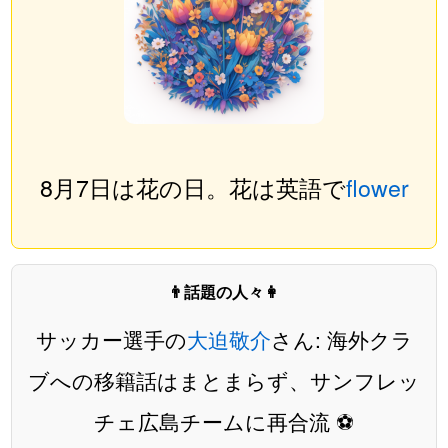
8月7日は花の日。花は英語で
flower
👨話題の人々👩
サッカー選手の
大迫敬介
さん: 海外クラ
ブへの移籍話はまとまらず、サンフレッ
チェ広島チームに再合流 ⚽️