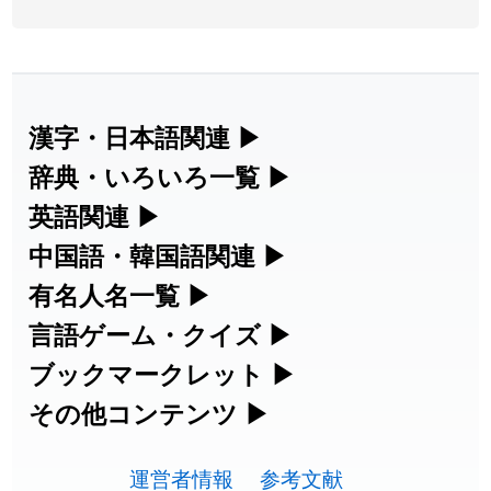
2026-07-24
「
二匹
」のイメージを追加しました
User feedback
2026-07-24
「
貮
」のイメージを追加しました
User feedback
2026-07-24
「
誤算
」のイメージを追加しました
User feedback
漢字・日本語関連
▶
漢字の読み方検索、手書き入力、書き順
辞典・いろいろ一覧
▶
2026-07-24
「
堅牢
」のイメージを追加しました
User feedback
練習など、日本語学習に役立つツールを
部首・画数別の漢字一覧、熟語辞典、地
英語関連
▶
2026-07-24
「
睦
」のイメージを追加しました
User feedback
集めています。
名・駅名検索など、各種リファレンスツ
カタカナ語・略語の意味検索、発音記
中国語・韓国語関連
▶
2026-07-24
「
利他
」のイメージを追加しました
User feedback
ールです。
号、リスニング練習など英語学習ツール
中国語のピンイン変換、韓国語の手書き
有名人名一覧
▶
人名漢字辞典 - 読み方検索
です。
入力など、アジア言語学習ツールです。
2026-07-24
「
予約料
」のイメージを追加しました
User feedback
海外セレブやスポーツ選手の名前の読み
言語ゲーム・クイズ
▶
部首画数別漢字一覧
手書き漢字入力
方・発音を確認できます。
四字熟語パズルや漢字クイズなど、楽し
ブックマークレット
▶
2026-07-24
「
性
」のイメージを追加しました
User feedback
カタカナ語の意味・発音・類語辞典
手書き中国語入力 変換ツール
常用漢字一覧
みながら学べるゲームです。
ブラウザに登録して、どのサイトからで
その他コンテンツ
▶
漢字の書き方・書き順 書き取り練習
海外有名人の苗字・名前一覧と発音
2026-07-24
「
入念
」のイメージを追加しました
User feedback
英語の発音記号一覧
ピンイン一覧表
も漢字や英語を検索できる便利ツールで
絵文字の意味、特殊記号の読み方など、
人名用漢字一覧
漢字ゲーム一覧
帳
🔊
2026-07-24
「
欠場
」のイメージを追加しました
User feedback
す。
運営者情報
参考文献
その他の便利ツールです。