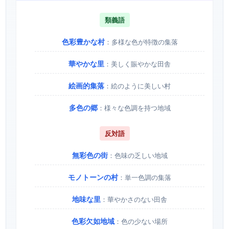
類義語
色彩豊かな村
：多様な色が特徴の集落
華やかな里
：美しく賑やかな田舎
絵画的集落
：絵のように美しい村
多色の郷
：様々な色調を持つ地域
反対語
無彩色の街
：色味の乏しい地域
モノトーンの村
：単一色調の集落
地味な里
：華やかさのない田舎
色彩欠如地域
：色の少ない場所