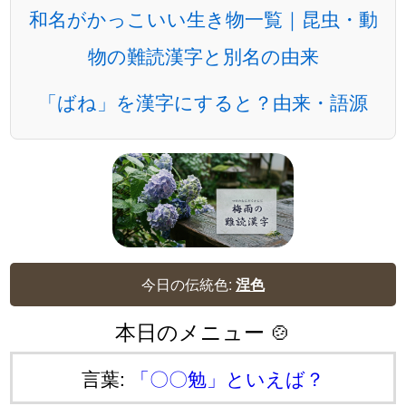
和名がかっこいい生き物一覧｜昆虫・動
物の難読漢字と別名の由来
「ばね」を漢字にすると？由来・語源
今日の伝統色:
涅色
本日のメニュー 🍲
言葉:
「〇〇勉」といえば？