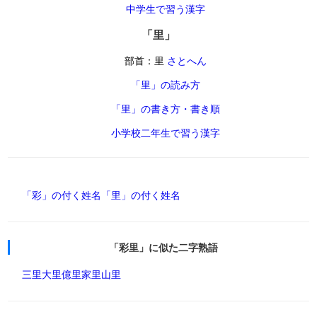
中学生で習う漢字
「里」
部首：里
さとへん
「里」の読み方
「里」の書き方・書き順
小学校二年生で習う漢字
「彩」の付く姓名
「里」の付く姓名
「彩里」に似た二字熟語
三里
大里
億里
家里
山里