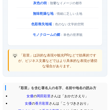
灰色の街
：陰鬱なイメージの都市
無味乾燥な地
：情緒に乏しい土地
色彩喪失地域
：色のない文学的空間
モノクロームの郷
：単色の世界観
💡
「彩里」は詩的な表現や観光PRなどで効果的です
が、ビジネス文書などではより具体的な表現が適切
な場合があります。
「彩里」を含む著名人の名字、名前や地名の読み方
女優
の
岡田彩里
さんは「おかださえり」
女優
の
香月彩里
さんは「こうづきさおり」