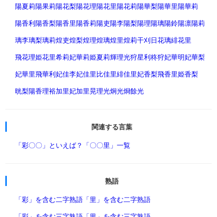
陽夏莉
陽果莉
陽花梨
陽花理
陽花里
陽花莉
陽華梨
陽華里
陽華莉
陽香利
陽香梨
陽香里
陽香莉
陽吏
陽李
陽梨
陽理
陽璃
陽鈴
陽凛
陽莉
璃李
璃梨
璃莉
煌吏
煌梨
煌理
煌璃
煌里
煌莉
干刈
日花璃
緋花里
飛花理
姫花里
希莉
妃華莉
姫夏莉
輝理
光狩
星利
柊狩
妃華明
妃華梨
妃華里
飛華利
妃佳李
妃佳里
比佳里
緋佳里
妃香梨
飛香里
姫香梨
晄梨
陽香理
裕加里
妃加里
晃理
光炯
光烱
餘光
関連する言葉
「彩〇〇」といえば？
「〇〇里」一覧
熟語
「彩」を含む二字熟語
「里」を含む二字熟語
「彩」を含む三字熟語
「里」を含む三字熟語