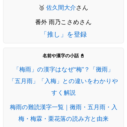
🥉
佐久間大介
さん
番外 雨乃こさめさん
「推し」を登録
名前や漢字の小話 📓
「梅雨」の漢字はなぜ“梅”？「黴雨」
「五月雨」「入梅」との違いをわかりや
すく解説
梅雨の難読漢字一覧｜黴雨・五月雨・入
梅・梅霖・栗花落の読み方と由来