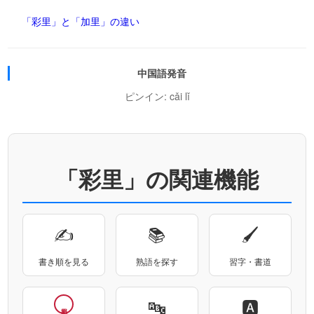
「彩里」と「加里」の違い
中国語発音
ピンイン: cǎi lǐ
「彩里」の関連機能
✍
📚
🖌
書き順を見る
熟語を探す
習字・書道
🔤
🅰