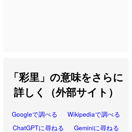
2026-08-06
「
大筋
」のイメージを追加しました
User feedback
2026-08-06
「
翌朝
」のイメージを追加しました
User feedback
2026-08-06
「
先行
」のイメージを追加しました
User feedback
2026-08-06
「
語弊
」のイメージを追加しました
User feedback
2026-08-06
「
研究熱心
」のイメージを追加しました
User feedback
2026-08-06
「
禰
」のイメージを追加しました
User feedback
「彩里」の意味をさらに
2026-08-06
「
同位
」のイメージを追加しました
User feedback
詳しく（外部サイト）
2026-08-05
「
蘇連
」を追加しました
User feedback
2026-07-30
「
康哲
」の読み方を追加しました
User feedback
Googleで調べる
Wikipediaで調べる
2026-07-24
「
邪鬼
」のイメージを追加しました
User feedback
ChatGPTに尋ねる
Geminiに尋ねる