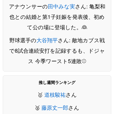
アナウンサーの
田中みな実
さん: 亀梨和
也との結婚と第1子妊娠を発表後、初め
て公の場に登場した。👰
野球選手の
大谷翔平
さん: 敵地カブス戦
で8試合連続安打を記録するも、ドジャ
ス 今季ワースト5連敗⚾️
推し週間ランキング
🥇
道枝駿祐
さん
🥈
藤原丈一郎
さん