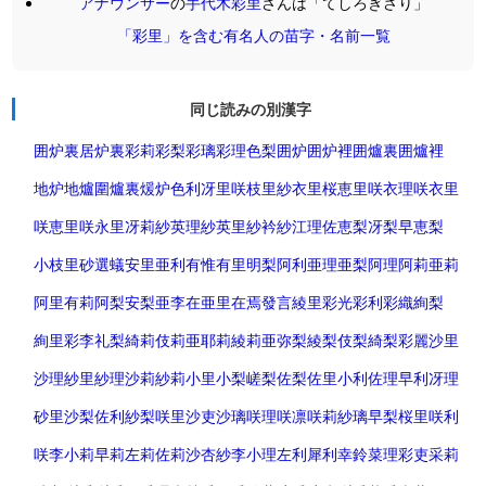
アナウンサー
の
手代木彩里
さんは「てしろぎさり」
「彩里」を含む有名人の苗字・名前一覧
同じ読みの別漢字
囲炉裏
居炉裏
彩莉
彩梨
彩璃
彩理
色梨
囲炉
囲炉裡
囲爐裏
囲爐裡
地炉
地爐
圍爐裏
煖炉
色利
冴里
咲枝里
紗衣里
桜恵里
咲衣理
咲衣里
咲恵里
咲永里
冴莉
紗英理
紗英里
紗衿
紗江理
佐恵梨
冴梨
早恵梨
小枝里
砂選
蟻
安里
亜利
有
惟
有里
明梨
阿利
亜理
亜梨
阿理
阿莉
亜莉
阿里
有莉
阿梨
安梨
亜李
在
亜里
在焉
發言
綾里
彩光
彩利
彩織
絢梨
絢里
彩李
礼梨
綺莉
伎莉
亜耶莉
綾莉
亜弥梨
綾梨
伎梨
綺梨
彩麗
沙里
沙理
紗里
紗理
沙莉
紗莉
小里
小梨
嵯梨
佐梨
佐里
小利
佐理
早利
冴理
砂里
沙梨
佐利
紗梨
咲里
沙吏
沙璃
咲理
咲凛
咲莉
紗璃
早梨
桜里
咲利
咲李
小莉
早莉
左莉
佐莉
沙杏
紗李
小理
左利
犀利
幸鈴
菜理
彩吏
采莉