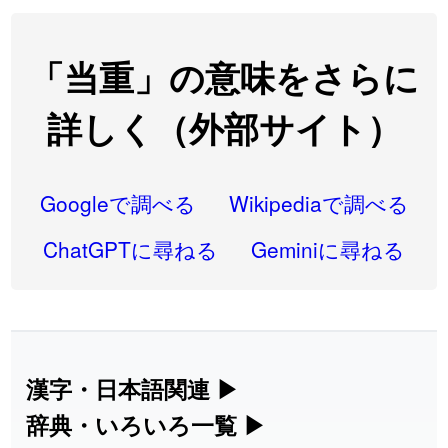
2026-07-24
「
閉館
」のイメージを追加しました
User feedback
2026-07-22
「
碵
」のイメージを追加しました
User feedback
「当重」の意味をさらに
2026-07-22
「
凋
」のイメージを追加しました
User feedback
詳しく（外部サイト）
2026-07-22
「
高収入
」のイメージを追加しました
User feedback
2026-07-22
「
実施
」のイメージを追加しました
User feedback
Googleで調べる
Wikipediaで調べる
2026-07-22
「
選手
」のイメージを追加しました
User feedback
ChatGPTに尋ねる
Geminiに尋ねる
2026-07-22
「
即金
」のイメージを追加しました
User feedback
2026-07-22
「
荊
」のイメージを追加しました
User feedback
2026-07-22
「
短命
」のイメージを追加しました
User feedback
漢字・日本語関連
▶
漢字の読み方検索、手書き入力、書き順
辞典・いろいろ一覧
▶
2026-07-22
「
相対
」のイメージを追加しました
User feedback