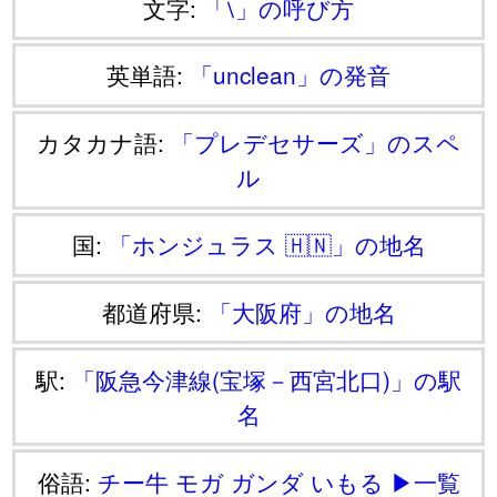
文字:
「⧵」の呼び方
英単語:
「unclean」の発音
カタカナ語:
「プレデセサーズ」のスペ
ル
国:
「ホンジュラス 🇭🇳」の地名
都道府県:
「大阪府」の地名
駅:
「阪急今津線(宝塚－西宮北口)」の駅
名
俗語:
チー牛
モガ
ガンダ
いもる
▶一覧