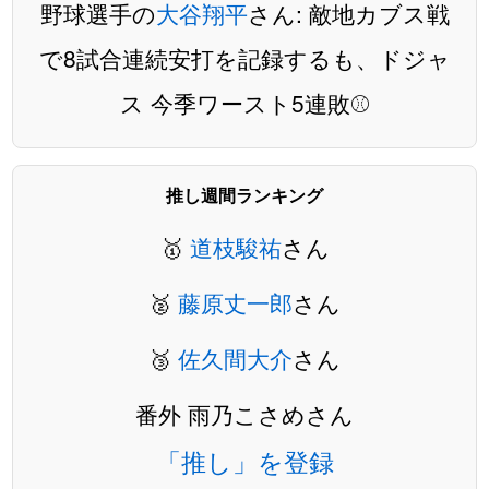
野球選手の
大谷翔平
さん: 敵地カブス戦
で8試合連続安打を記録するも、ドジャ
ス 今季ワースト5連敗⚾️
推し週間ランキング
🥇
道枝駿祐
さん
🥈
藤原丈一郎
さん
🥉
佐久間大介
さん
番外 雨乃こさめさん
「推し」を登録