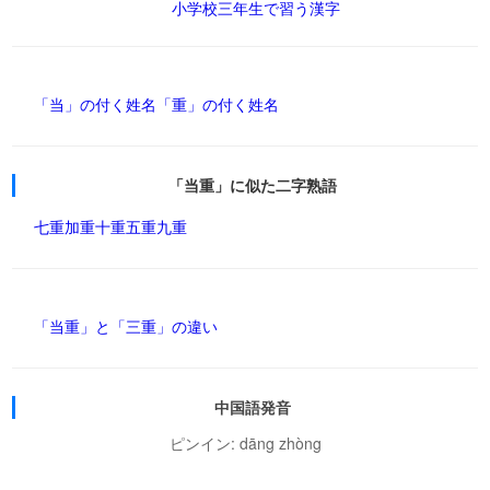
小学校三年生で習う漢字
「当」の付く姓名
「重」の付く姓名
「当重」に似た二字熟語
七重
加重
十重
五重
九重
「当重」と「三重」の違い
中国語発音
ピンイン: dāng zhòng