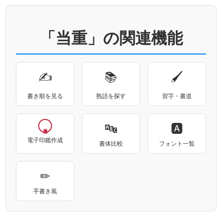
「当重」の関連機能
✍
📚
🖌
書き順を見る
熟語を探す
習字・書道
🔤
🅰
電子印鑑作成
書体比較
フォント一覧
✏
手書き風