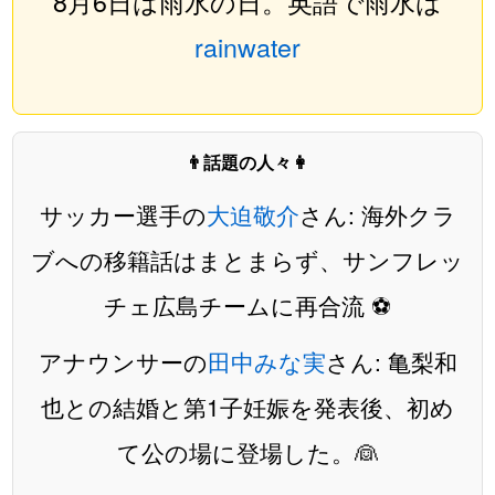
8月6日は雨水の日。英語で雨水は
rainwater
👨話題の人々👩
サッカー選手の
大迫敬介
さん: 海外クラ
ブへの移籍話はまとまらず、サンフレッ
チェ広島チームに再合流 ⚽️
アナウンサーの
田中みな実
さん: 亀梨和
也との結婚と第1子妊娠を発表後、初め
て公の場に登場した。👰