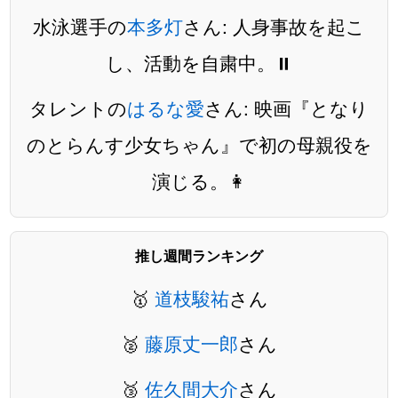
水泳選手の
本多灯
さん: 人身事故を起こ
し、活動を自粛中。⏸️
タレントの
はるな愛
さん: 映画『となり
のとらんす少女ちゃん』で初の母親役を
演じる。👩
推し週間ランキング
🥇
道枝駿祐
さん
🥈
藤原丈一郎
さん
🥉
佐久間大介
さん