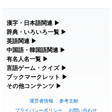
2026-07-30
「
康哲
」の読み方を追加しました
User feedback
2026-07-24
「
邪鬼
」のイメージを追加しました
User feedback
漢字・日本語関連
▶
漢字の読み方検索、手書き入力、書き順
辞典・いろいろ一覧
▶
2026-07-24
「
二匹
」のイメージを追加しました
User feedback
練習など、日本語学習に役立つツールを
部首・画数別の漢字一覧、熟語辞典、地
英語関連
▶
2026-07-24
「
貮
」のイメージを追加しました
User feedback
集めています。
名・駅名検索など、各種リファレンスツ
カタカナ語・略語の意味検索、発音記
中国語・韓国語関連
▶
2026-07-24
「
誤算
」のイメージを追加しました
User feedback
ールです。
号、リスニング練習など英語学習ツール
中国語のピンイン変換、韓国語の手書き
有名人名一覧
▶
人名漢字辞典 - 読み方検索
です。
入力など、アジア言語学習ツールです。
2026-07-24
「
堅牢
」のイメージを追加しました
User feedback
海外セレブやスポーツ選手の名前の読み
言語ゲーム・クイズ
▶
部首画数別漢字一覧
手書き漢字入力
方・発音を確認できます。
四字熟語パズルや漢字クイズなど、楽し
ブックマークレット
▶
2026-07-24
「
睦
」のイメージを追加しました
User feedback
カタカナ語の意味・発音・類語辞典
手書き中国語入力 変換ツール
常用漢字一覧
みながら学べるゲームです。
ブラウザに登録して、どのサイトからで
その他コンテンツ
▶
漢字の書き方・書き順 書き取り練習
海外有名人の苗字・名前一覧と発音
2026-07-24
「
利他
」のイメージを追加しました
User feedback
英語の発音記号一覧
ピンイン一覧表
も漢字や英語を検索できる便利ツールで
絵文字の意味、特殊記号の読み方など、
人名用漢字一覧
漢字ゲーム一覧
帳
🔊
2026-07-24
「
予約料
」のイメージを追加しました
User feedback
す。
運営者情報
参考文献
その他の便利ツールです。
英単語リスニングテスト
韓国語手書き入力
画数別なまえ漢字一覧
有名人名前読みクイズ（毎日更新）
プライバシーポリシー
お問い合わせ
2026-07-24
「
性
」のイメージを追加しました
User feedback
ひらがなの書き方・書き順
プレミアリーグ選手名一覧