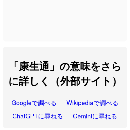
2026-08-06
「
截
」のイメージを追加しました
User feedback
2026-08-06
「
発売
」のイメージを追加しました
User feedback
2026-08-06
「
大筋
」のイメージを追加しました
User feedback
2026-08-06
「
翌朝
」のイメージを追加しました
User feedback
2026-08-06
「
先行
」のイメージを追加しました
User feedback
「康生通」の意味をさら
2026-08-06
「
語弊
」のイメージを追加しました
User feedback
に詳しく（外部サイト）
2026-08-06
「
研究熱心
」のイメージを追加しました
User feedback
2026-08-06
「
禰
」のイメージを追加しました
User feedback
Googleで調べる
Wikipediaで調べる
2026-08-06
「
同位
」のイメージを追加しました
User feedback
ChatGPTに尋ねる
Geminiに尋ねる
2026-08-05
「
蘇連
」を追加しました
User feedback