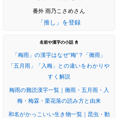
番外 雨乃こさめさん
「推し」を登録
名前や漢字の小話 📓
「梅雨」の漢字はなぜ“梅”？「黴雨」
「五月雨」「入梅」との違いをわかりや
すく解説
梅雨の難読漢字一覧｜黴雨・五月雨・入
梅・梅霖・栗花落の読み方と由来
和名がかっこいい生き物一覧｜昆虫・動