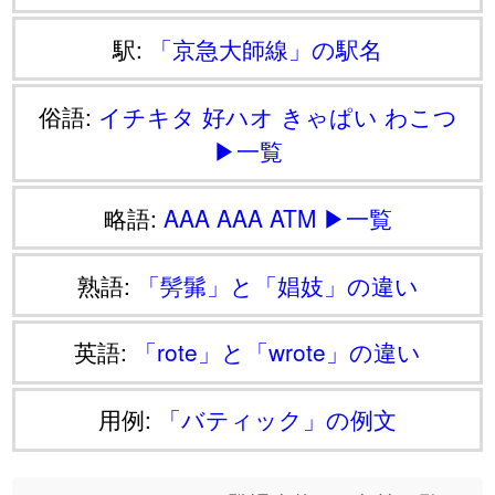
駅:
「京急大師線」の駅名
俗語:
イチキタ
好ハオ
きゃぱい
わこつ
▶一覧
略語:
AAA
AAA
ATM
▶一覧
熟語:
「髣髴」と「娼妓」の違い
英語:
「rote」と「wrote」の違い
用例:
「バティック」の例文