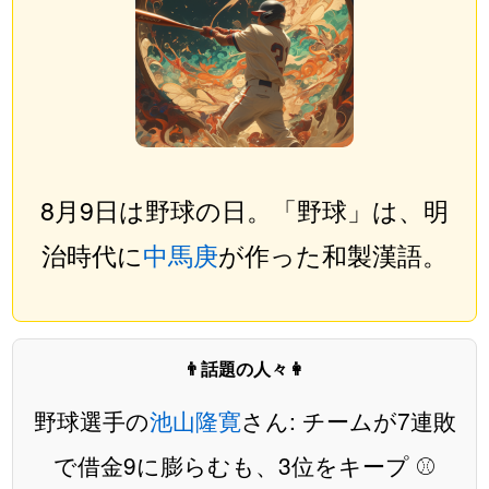
8月9日は野球の日。「野球」は、明
治時代に
中馬庚
が作った和製漢語。
👨話題の人々👩
野球選手の
池山隆寛
さん: チームが7連敗
で借金9に膨らむも、3位をキープ ⚾️