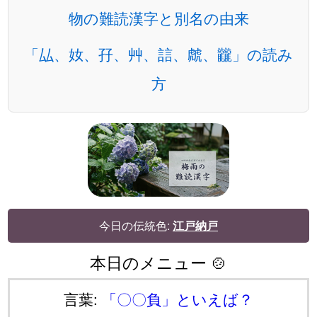
物の難読漢字と別名の由来
「厸、奻、孖、艸、誩、虤、龖」の読み
方
今日の伝統色:
江戸納戸
本日のメニュー 🍲
言葉:
「〇〇負」といえば？