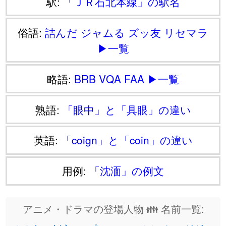
駅:
「ＪＲ石北本線」の駅名
俗語:
詰んだ
ジャムる
ズッ友
リセマラ
▶一覧
略語:
BRB
VQA
FAA
▶一覧
熟語:
「眼中」と「具眼」の違い
英語:
「coign」と「coin」の違い
用例:
「沈湎」の例文
アニメ・ドラマの登場人物 👪 名前一覧: