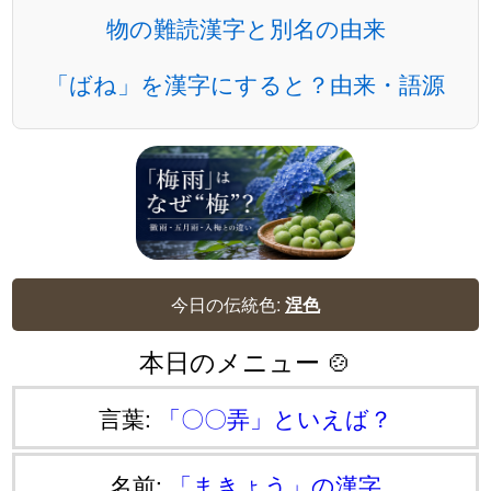
物の難読漢字と別名の由来
「ばね」を漢字にすると？由来・語源
今日の伝統色:
涅色
本日のメニュー 🍲
言葉:
「〇〇弄」といえば？
名前:
「まきょう」の漢字