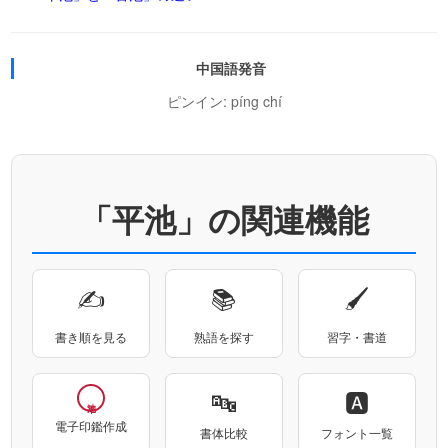
中国語発音
ピンイン: píng chí
「平池」の関連機能
✍
📚
🖌
書き順を見る
熟語を探す
習字・書道
🔤
🅰
電子印鑑作成
書体比較
フォント一覧