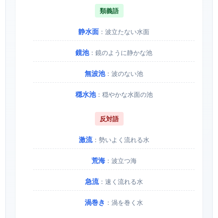
類義語
静水面
：波立たない水面
鏡池
：鏡のように静かな池
無波池
：波のない池
穏水池
：穏やかな水面の池
反対語
激流
：勢いよく流れる水
荒海
：波立つ海
急流
：速く流れる水
渦巻き
：渦を巻く水