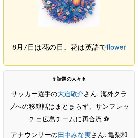
8月7日は花の日。花は英語で
flower
👨話題の人々👩
サッカー選手の
大迫敬介
さん: 海外クラ
ブへの移籍話はまとまらず、サンフレッ
チェ広島チームに再合流 ⚽️
アナウンサーの
田中みな実
さん: 亀梨和