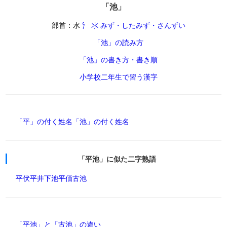
「池」
部首：水
氵 氺 みず・したみず・さんずい
「池」の読み方
「池」の書き方・書き順
小学校二年生で習う漢字
「平」の付く姓名
「池」の付く姓名
「平池」に似た二字熟語
平伏
平井
下池
平価
古池
「平池」と「古池」の違い