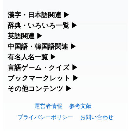
2026-07-24
「
誤算
」のイメージを追加しました
User feedback
漢字・日本語関連
▶
漢字の読み方検索、手書き入力、書き順
辞典・いろいろ一覧
▶
2026-07-24
「
堅牢
」のイメージを追加しました
User feedback
練習など、日本語学習に役立つツールを
部首・画数別の漢字一覧、熟語辞典、地
英語関連
▶
2026-07-24
「
睦
」のイメージを追加しました
User feedback
集めています。
名・駅名検索など、各種リファレンスツ
カタカナ語・略語の意味検索、発音記
中国語・韓国語関連
▶
2026-07-24
「
利他
」のイメージを追加しました
User feedback
ールです。
号、リスニング練習など英語学習ツール
中国語のピンイン変換、韓国語の手書き
有名人名一覧
▶
人名漢字辞典 - 読み方検索
です。
入力など、アジア言語学習ツールです。
2026-07-24
「
予約料
」のイメージを追加しました
User feedback
海外セレブやスポーツ選手の名前の読み
言語ゲーム・クイズ
▶
部首画数別漢字一覧
手書き漢字入力
方・発音を確認できます。
四字熟語パズルや漢字クイズなど、楽し
ブックマークレット
▶
2026-07-24
「
性
」のイメージを追加しました
User feedback
カタカナ語の意味・発音・類語辞典
手書き中国語入力 変換ツール
常用漢字一覧
みながら学べるゲームです。
ブラウザに登録して、どのサイトからで
その他コンテンツ
▶
漢字の書き方・書き順 書き取り練習
海外有名人の苗字・名前一覧と発音
2026-07-24
「
入念
」のイメージを追加しました
User feedback
英語の発音記号一覧
ピンイン一覧表
も漢字や英語を検索できる便利ツールで
絵文字の意味、特殊記号の読み方など、
人名用漢字一覧
漢字ゲーム一覧
帳
🔊
2026-07-24
「
欠場
」のイメージを追加しました
User feedback
す。
運営者情報
参考文献
その他の便利ツールです。
英単語リスニングテスト
韓国語手書き入力
画数別なまえ漢字一覧
有名人名前読みクイズ（毎日更新）
プライバシーポリシー
お問い合わせ
2026-07-24
「
実印
」のイメージを追加しました
User feedback
ひらがなの書き方・書き順
プレミアリーグ選手名一覧
漢字読み方検索ブックマークレット
絵文字の意味と使い方
イメージ化する英単語の覚え方
外国語翻訳ツール
2026-07-24
「
専従
」のイメージを追加しました
User feedback