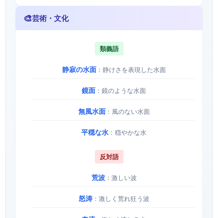
🎨
芸術・文化
類義語
静寂の水面
：静けさを表現した水面
鏡面
：鏡のような水面
無風水面
：風のない水面
平穏な水
：穏やかな水
反対語
荒波
：激しい波
怒涛
：激しく荒れ狂う波