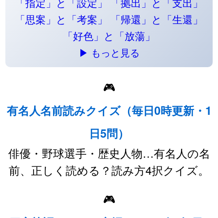
「指定」と「設定」
「拠出」と「支出」
「思案」と「考案」
「帰還」と「生還」
「好色」と「放蕩」
▶ もっと見る
🎮
有名人名前読みクイズ（毎日0時更新・1
日5問）
俳優・野球選手・歴史人物…有名人の名
前、正しく読める？読み方4択クイズ。
🎮