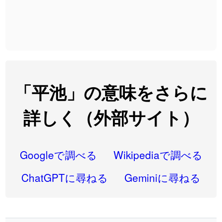
2026-08-06
「
先行
」のイメージを追加しました
User feedback
2026-08-06
「
語弊
」のイメージを追加しました
User feedback
2026-08-06
「
研究熱心
」のイメージを追加しました
User feedback
2026-08-06
「
禰
」のイメージを追加しました
User feedback
「平池」の意味をさらに
2026-08-06
「
同位
」のイメージを追加しました
User feedback
詳しく（外部サイト）
2026-08-05
「
蘇連
」を追加しました
User feedback
2026-07-30
「
康哲
」の読み方を追加しました
User feedback
Googleで調べる
Wikipediaで調べる
2026-07-24
「
邪鬼
」のイメージを追加しました
User feedback
ChatGPTに尋ねる
Geminiに尋ねる
2026-07-24
「
二匹
」のイメージを追加しました
User feedback
2026-07-24
「
貮
」のイメージを追加しました
User feedback