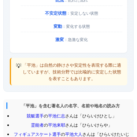
不安定状態
：安定しない状態
変動
：変化する状態
激変
：急激な変化
💡
「平池」は自然の静けさや安定性を表現する際に適
していますが、技術分野では比喩的に安定した状態
を表すこともあります。
「平池」を含む著名人の名字、名前や地名の読み方
競艇選手
の
平池仁志
さんは「ひらいけひとし」
霊能者
の
平池来耶
さんは「ひらいけらや」
フィギュアスケート選手
の
平池大人
さんは「ひらいけたいじ