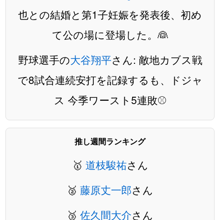
也との結婚と第1子妊娠を発表後、初め
て公の場に登場した。👰
野球選手の
大谷翔平
さん: 敵地カブス戦
で8試合連続安打を記録するも、ドジャ
ス 今季ワースト5連敗⚾️
推し週間ランキング
🥇
道枝駿祐
さん
🥈
藤原丈一郎
さん
🥉
佐久間大介
さん