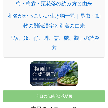
梅・梅霖・栗花落の読み方と由来
和名がかっこいい生き物一覧｜昆虫・動
物の難読漢字と別名の由来
「厸、奻、孖、艸、誩、虤、龖」の読み
方
今日の伝統色:
花萌葱