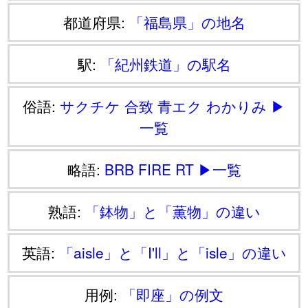
都道府県:
「福島県」の地名
駅:
「紀州鉄道」の駅名
俗語:
サクチケ
合致
青エク
わかりみ
▶
一覧
略語:
BRB
FIRE
RT
▶一覧
熟語:
「鉢物」と「薫物」の違い
英語:
「aisle」と「I'll」と「isle」の違い
用例:
「即座」の例文