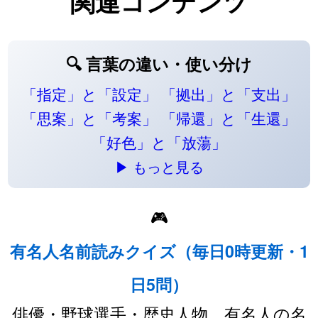
関連コンテンツ
🔍 言葉の違い・使い分け
「指定」と「設定」
「拠出」と「支出」
「思案」と「考案」
「帰還」と「生還」
「好色」と「放蕩」
▶ もっと見る
🎮
有名人名前読みクイズ（毎日0時更新・1
日5問）
俳優・野球選手・歴史人物…有名人の名