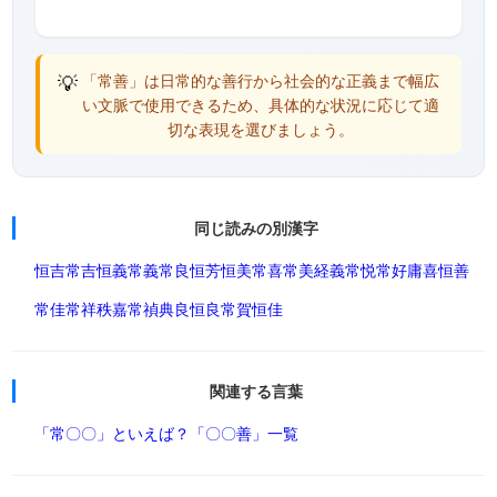
💡
「常善」は日常的な善行から社会的な正義まで幅広
い文脈で使用できるため、具体的な状況に応じて適
切な表現を選びましょう。
同じ読みの別漢字
恒吉
常吉
恒義
常義
常良
恒芳
恒美
常喜
常美
経義
常悦
常好
庸喜
恒善
常佳
常祥
秩嘉
常禎
典良
恒良
常賀
恒佳
関連する言葉
「常〇〇」といえば？
「〇〇善」一覧