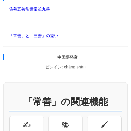
偽善
五善
常世
常並
丸善
「常善」と「三善」の違い
中国語発音
ピンイン: cháng shàn
「常善」の関連機能
✍
📚
🖌