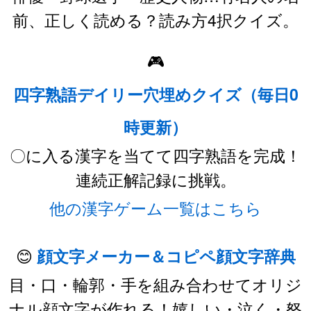
前、正しく読める？読み方4択クイズ。
🎮
四字熟語デイリー穴埋めクイズ（毎日0
時更新）
〇に入る漢字を当てて四字熟語を完成！
連続正解記録に挑戦。
他の漢字ゲーム一覧はこちら
😊
顔文字メーカー＆コピペ顔文字辞典
目・口・輪郭・手を組み合わせてオリジ
ナル顔文字が作れる！嬉しい・泣く・怒