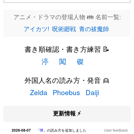
アニメ・ドラマの登場人物 👪 名前一覧:
アイカツ!
呪術廻戦
青の祓魔師
書き順確認・書き方練習 📝
渟
闖
磔
外国人名の読み方・発音 👱
Zelda
Phoebus
Daiji
更新情報 ⚡
2026-08-07
「
憚
」の読み方を追加しました
User feedback