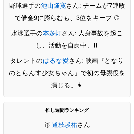
野球選手の
池山隆寛
さん: チームが7連敗
で借金9に膨らむも、3位をキープ ⚾️
水泳選手の
本多灯
さん: 人身事故を起こ
し、活動を自粛中。⏸️
タレントの
はるな愛
さん: 映画『となり
のとらんす少女ちゃん』で初の母親役を
演じる。👩
推し週間ランキング
🥇
道枝駿祐
さん