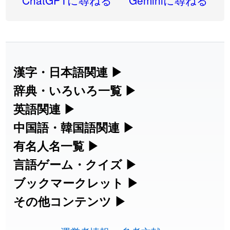
ChatGPTに尋ねる
Geminiに尋ねる
2026-08-05
「
蘇連
」を追加しました
User feedback
2026-07-30
「
康哲
」の読み方を追加しました
User feedback
2026-07-24
「
邪鬼
」のイメージを追加しました
User feedback
漢字・日本語関連
▶
漢字の読み方検索、手書き入力、書き順
辞典・いろいろ一覧
▶
2026-07-24
「
二匹
」のイメージを追加しました
User feedback
練習など、日本語学習に役立つツールを
部首・画数別の漢字一覧、熟語辞典、地
英語関連
▶
2026-07-24
「
貮
」のイメージを追加しました
User feedback
集めています。
名・駅名検索など、各種リファレンスツ
カタカナ語・略語の意味検索、発音記
中国語・韓国語関連
▶
2026-07-24
「
誤算
」のイメージを追加しました
User feedback
ールです。
号、リスニング練習など英語学習ツール
中国語のピンイン変換、韓国語の手書き
有名人名一覧
▶
人名漢字辞典 - 読み方検索
です。
入力など、アジア言語学習ツールです。
2026-07-24
「
堅牢
」のイメージを追加しました
User feedback
海外セレブやスポーツ選手の名前の読み
言語ゲーム・クイズ
▶
部首画数別漢字一覧
手書き漢字入力
方・発音を確認できます。
四字熟語パズルや漢字クイズなど、楽し
ブックマークレット
▶
2026-07-24
「
睦
」のイメージを追加しました
User feedback
カタカナ語の意味・発音・類語辞典
手書き中国語入力 変換ツール
常用漢字一覧
みながら学べるゲームです。
ブラウザに登録して、どのサイトからで
その他コンテンツ
▶
漢字の書き方・書き順 書き取り練習
海外有名人の苗字・名前一覧と発音
2026-07-24
「
利他
」のイメージを追加しました
User feedback
英語の発音記号一覧
ピンイン一覧表
も漢字や英語を検索できる便利ツールで
絵文字の意味、特殊記号の読み方など、
人名用漢字一覧
漢字ゲーム一覧
帳
🔊
2026-07-24
「
予約料
」のイメージを追加しました
User feedback