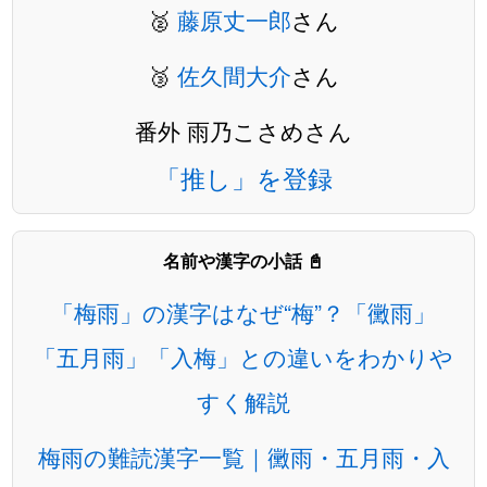
🥈
藤原丈一郎
さん
🥉
佐久間大介
さん
番外 雨乃こさめさん
「推し」を登録
名前や漢字の小話 📓
「梅雨」の漢字はなぜ“梅”？「黴雨」
「五月雨」「入梅」との違いをわかりや
すく解説
梅雨の難読漢字一覧｜黴雨・五月雨・入