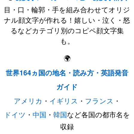
目・口・輪郭・手を組み合わせてオリジ
ナル顔文字が作れる！嬉しい・泣く・怒
るなどカテゴリ別のコピペ顔文字集
も。
🌍
世界164ヵ国の地名・読み方・英語発音
ガイド
アメリカ
・
イギリス
・
フランス
・
ドイツ
・
中国
・
韓国
など各国の都市名を
収録