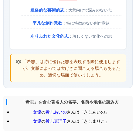
通俗的な芸術的志
：大衆向けで深みのない志
平凡な創作意欲
：特に特徴のない創作意欲
ありふれた文化的志
：珍しくない文化への志
💡
「希志」は特に優れた志を表現する際に使用します
が、文脈によっては大げさに聞こえる場合もあるた
め、適切な場面で使いましょう。
「希志」を含む著名人の名字、名前や地名の読み方
女優
の
希志あいの
さんは「きしあいの」
女優
の
希志真理子
さんは「きしまりこ」