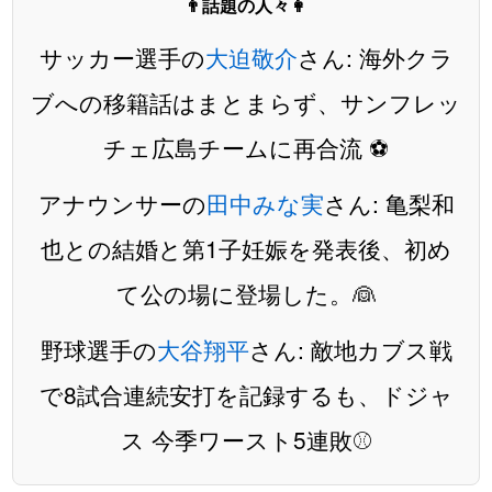
👨話題の人々👩
サッカー選手の
大迫敬介
さん: 海外クラ
ブへの移籍話はまとまらず、サンフレッ
チェ広島チームに再合流 ⚽️
アナウンサーの
田中みな実
さん: 亀梨和
也との結婚と第1子妊娠を発表後、初め
て公の場に登場した。👰
野球選手の
大谷翔平
さん: 敵地カブス戦
で8試合連続安打を記録するも、ドジャ
ス 今季ワースト5連敗⚾️