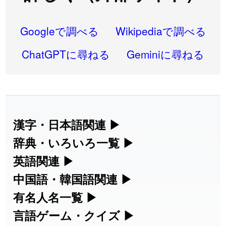
2026-08-05
「
蘇連
」を追加しました
User feedback
2026-07-30
「
康哲
」の読み方を追加しました
User feedback
Googleで調べる
Wikipediaで調べる
2026-07-24
「
邪鬼
」のイメージを追加しました
User feedback
ChatGPTに尋ねる
Geminiに尋ねる
2026-07-24
「
二匹
」のイメージを追加しました
User feedback
2026-07-24
「
貮
」のイメージを追加しました
User feedback
2026-07-24
「
誤算
」のイメージを追加しました
User feedback
漢字・日本語関連
▶
漢字の読み方検索、手書き入力、書き順
辞典・いろいろ一覧
▶
2026-07-24
「
堅牢
」のイメージを追加しました
User feedback
練習など、日本語学習に役立つツールを
部首・画数別の漢字一覧、熟語辞典、地
英語関連
▶
2026-07-24
「
睦
」のイメージを追加しました
User feedback
集めています。
名・駅名検索など、各種リファレンスツ
カタカナ語・略語の意味検索、発音記
中国語・韓国語関連
▶
2026-07-24
「
利他
」のイメージを追加しました
User feedback
ールです。
号、リスニング練習など英語学習ツール
中国語のピンイン変換、韓国語の手書き
有名人名一覧
▶
人名漢字辞典 - 読み方検索
です。
入力など、アジア言語学習ツールです。
2026-07-24
「
予約料
」のイメージを追加しました
User feedback
海外セレブやスポーツ選手の名前の読み
言語ゲーム・クイズ
▶
部首画数別漢字一覧