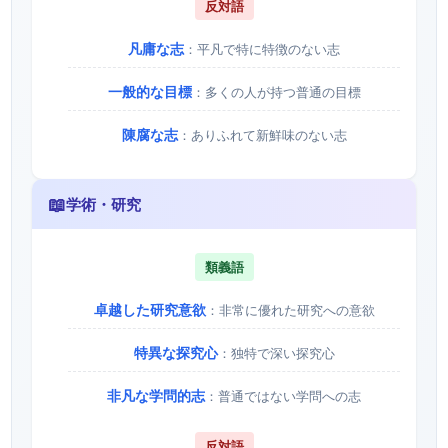
反対語
凡庸な志
：平凡で特に特徴のない志
一般的な目標
：多くの人が持つ普通の目標
陳腐な志
：ありふれて新鮮味のない志
📖
学術・研究
類義語
卓越した研究意欲
：非常に優れた研究への意欲
特異な探究心
：独特で深い探究心
非凡な学問的志
：普通ではない学問への志
反対語