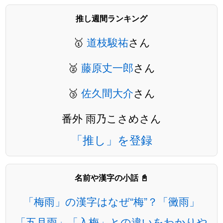
推し週間ランキング
🥇
道枝駿祐
さん
🥈
藤原丈一郎
さん
🥉
佐久間大介
さん
番外 雨乃こさめさん
「推し」を登録
名前や漢字の小話 📓
「梅雨」の漢字はなぜ“梅”？「黴雨」
「五月雨」「入梅」との違いをわかりや