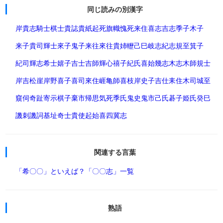
同じ読みの別漢字
岸
貴志
騎士
棋士
貴誌
貴紙
起死
旗幟
愧死
来住
喜志
吉志
季子
木子
来子
貴司
輝士
來子
鬼子
来往
來往
貴姉
轣
己巳
岐志
紀志
規至
箕子
紀司
輝志
希士
嬉子
吉士
吉師
輝心
禧子
紀氏
喜始
幾志
木志
木師
規士
岸吉松
崖
岸野
喜子
喜司
來住
崕
亀師
喜枝
岸史子
吉仕
耒住
木司
城至
窺伺
奇趾
寄示
棋子
棄市
帰思
気死
季氏
鬼史
鬼市
己氏
碁子
姫氏
癸巳
譏刺
譏詞
基址
奇士
貴使
起始
喜四
冀志
関連する言葉
「希〇〇」といえば？
「〇〇志」一覧
熟語