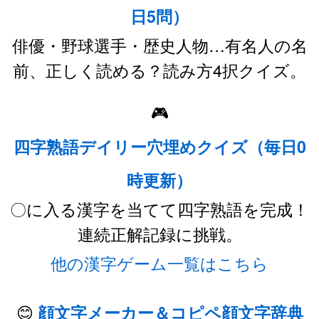
日5問）
俳優・野球選手・歴史人物…有名人の名
前、正しく読める？読み方4択クイズ。
🎮
四字熟語デイリー穴埋めクイズ（毎日0
時更新）
〇に入る漢字を当てて四字熟語を完成！
連続正解記録に挑戦。
他の漢字ゲーム一覧はこちら
😊
顔文字メーカー＆コピペ顔文字辞典