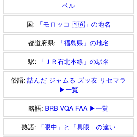
ペル
国:
「モロッコ 🇲🇦」の地名
都道府県:
「福島県」の地名
駅:
「ＪＲ石北本線」の駅名
俗語:
詰んだ
ジャムる
ズッ友
リセマラ
▶一覧
略語:
BRB
VQA
FAA
▶一覧
熟語:
「眼中」と「具眼」の違い