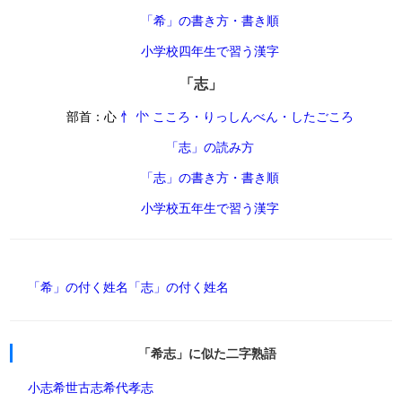
「希」の書き方・書き順
小学校四年生で習う漢字
「志」
部首：心
忄 㣺 こころ・りっしんべん・したごころ
「志」の読み方
「志」の書き方・書き順
小学校五年生で習う漢字
「希」の付く姓名
「志」の付く姓名
「希志」に似た二字熟語
小志
希世
古志
希代
孝志