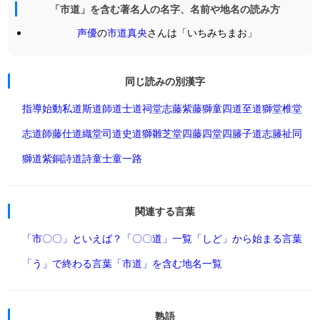
「市道」を含む著名人の名字、名前や地名の読み方
声優
の
市道真央
さんは「いちみちまお」
同じ読みの別漢字
指導
始動
私道
斯道
師道
士道
祠堂
志藤
紫藤
獅童
四道
至道
獅堂
椎堂
志道
師藤
仕道
織堂
司道
史道
獅雛
芝堂
四藤
四堂
四籐
子道
志籐
祉同
獅道
紫銅
詩道
詩童
士童
一路
関連する言葉
「市〇〇」といえば？
「〇〇道」一覧
「しど」から始まる言葉
「う」で終わる言葉
「市道」を含む地名一覧
熟語