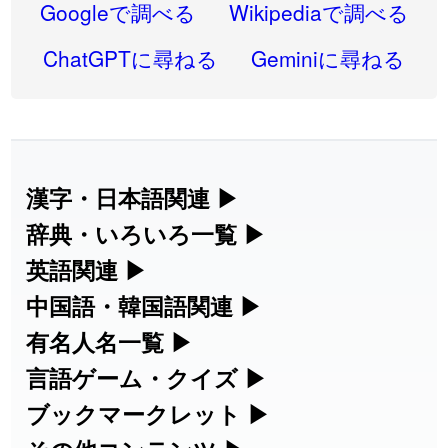
2026-07-22
「
実施
」のイメージを追加しました
User feedback
Googleで調べる
Wikipediaで調べる
2026-07-22
「
選手
」のイメージを追加しました
User feedback
ChatGPTに尋ねる
Geminiに尋ねる
2026-07-22
「
即金
」のイメージを追加しました
User feedback
2026-07-22
「
荊
」のイメージを追加しました
User feedback
2026-07-22
「
短命
」のイメージを追加しました
User feedback
漢字・日本語関連
▶
漢字の読み方検索、手書き入力、書き順
辞典・いろいろ一覧
▶
2026-07-22
「
相対
」のイメージを追加しました
User feedback
練習など、日本語学習に役立つツールを
部首・画数別の漢字一覧、熟語辞典、地
英語関連
▶
2026-07-22
「
悪質
」のイメージを追加しました
User feedback
集めています。
名・駅名検索など、各種リファレンスツ
カタカナ語・略語の意味検索、発音記
中国語・韓国語関連
▶
2026-07-22
「
葦
」のイメージを追加しました
User feedback
ールです。
号、リスニング練習など英語学習ツール
中国語のピンイン変換、韓国語の手書き
有名人名一覧
▶
人名漢字辞典 - 読み方検索
です。
入力など、アジア言語学習ツールです。
2026-07-22
「
水曜日
」のイメージを追加しました
User feedback
海外セレブやスポーツ選手の名前の読み
言語ゲーム・クイズ
▶
部首画数別漢字一覧
手書き漢字入力
方・発音を確認できます。
四字熟語パズルや漢字クイズなど、楽し
ブックマークレット
▶
2026-07-22
「
客足
」のイメージを追加しました
User feedback
カタカナ語の意味・発音・類語辞典
手書き中国語入力 変換ツール
常用漢字一覧
みながら学べるゲームです。
ブラウザに登録して、どのサイトからで