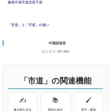
修道
中道
不道
交道
下道
「市道」と「不道」の違い
中国語発音
ピンイン: shì dào
「市道」の関連機能
✍
📚
🖌
書き順を見る
熟語を探す
習字・書道