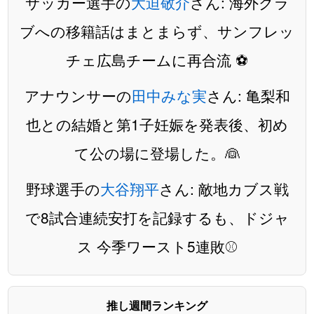
サッカー選手の
大迫敬介
さん: 海外クラ
ブへの移籍話はまとまらず、サンフレッ
チェ広島チームに再合流 ⚽️
アナウンサーの
田中みな実
さん: 亀梨和
也との結婚と第1子妊娠を発表後、初め
て公の場に登場した。👰
野球選手の
大谷翔平
さん: 敵地カブス戦
で8試合連続安打を記録するも、ドジャ
ス 今季ワースト5連敗⚾️
推し週間ランキング