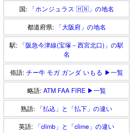
国:
「ホンジュラス 🇭🇳」の地名
都道府県:
「大阪府」の地名
駅:
「阪急今津線(宝塚－西宮北口)」の駅
名
俗語:
チー牛
モガ
ガンダ
いもる
▶一覧
略語:
ATM
FAA
FIRE
▶一覧
熟語:
「払込」と「払下」の違い
英語:
「climb」と「clime」の違い