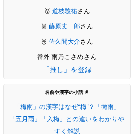
🥇
道枝駿祐
さん
🥈
藤原丈一郎
さん
🥉
佐久間大介
さん
番外 雨乃こさめさん
「推し」を登録
名前や漢字の小話 📓
「梅雨」の漢字はなぜ“梅”？「黴雨」
「五月雨」「入梅」との違いをわかりや
すく解説