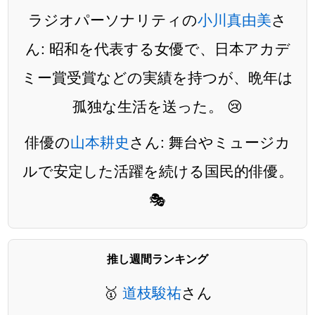
ラジオパーソナリティの
小川真由美
さ
ん: 昭和を代表する女優で、日本アカデ
ミー賞受賞などの実績を持つが、晩年は
孤独な生活を送った。 😢
俳優の
山本耕史
さん: 舞台やミュージカ
ルで安定した活躍を続ける国民的俳優。
🎭
推し週間ランキング
🥇
道枝駿祐
さん