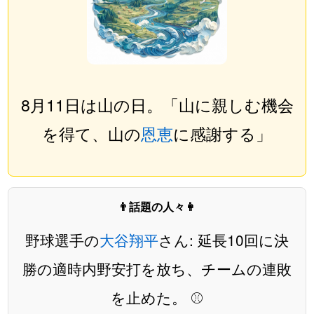
8月11日は山の日。「山に親しむ機会
を得て、山の
恩恵
に感謝する」
👨話題の人々👩
野球選手の
大谷翔平
さん: 延長10回に決
勝の適時内野安打を放ち、チームの連敗
を止めた。 ⚾