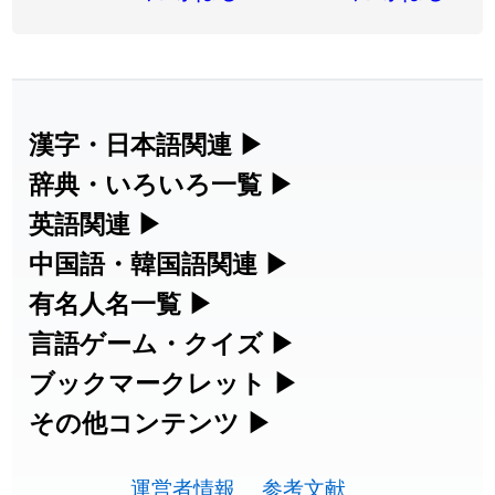
2026-08-06
「
同位
」のイメージを追加しました
User feedback
2026-08-05
「
蘇連
」を追加しました
User feedback
2026-07-30
「
康哲
」の読み方を追加しました
User feedback
漢字・日本語関連
▶
漢字の読み方検索、手書き入力、書き順
辞典・いろいろ一覧
▶
2026-07-24
「
邪鬼
」のイメージを追加しました
User feedback
練習など、日本語学習に役立つツールを
部首・画数別の漢字一覧、熟語辞典、地
英語関連
▶
2026-07-24
「
二匹
」のイメージを追加しました
User feedback
集めています。
名・駅名検索など、各種リファレンスツ
カタカナ語・略語の意味検索、発音記
中国語・韓国語関連
▶
2026-07-24
「
貮
」のイメージを追加しました
User feedback
ールです。
号、リスニング練習など英語学習ツール
中国語のピンイン変換、韓国語の手書き
有名人名一覧
▶
人名漢字辞典 - 読み方検索
です。
入力など、アジア言語学習ツールです。
2026-07-24
「
誤算
」のイメージを追加しました
User feedback
海外セレブやスポーツ選手の名前の読み
言語ゲーム・クイズ
▶
部首画数別漢字一覧
手書き漢字入力
方・発音を確認できます。
四字熟語パズルや漢字クイズなど、楽し
ブックマークレット
▶
2026-07-24
「
堅牢
」のイメージを追加しました
User feedback
カタカナ語の意味・発音・類語辞典
手書き中国語入力 変換ツール
常用漢字一覧
みながら学べるゲームです。
ブラウザに登録して、どのサイトからで
その他コンテンツ
▶
漢字の書き方・書き順 書き取り練習
海外有名人の苗字・名前一覧と発音
2026-07-24
「
睦
」のイメージを追加しました
User feedback
英語の発音記号一覧
ピンイン一覧表
も漢字や英語を検索できる便利ツールで
絵文字の意味、特殊記号の読み方など、
人名用漢字一覧
漢字ゲーム一覧
帳
🔊
2026-07-24
「
利他
」のイメージを追加しました
User feedback
す。
運営者情報
参考文献
その他の便利ツールです。