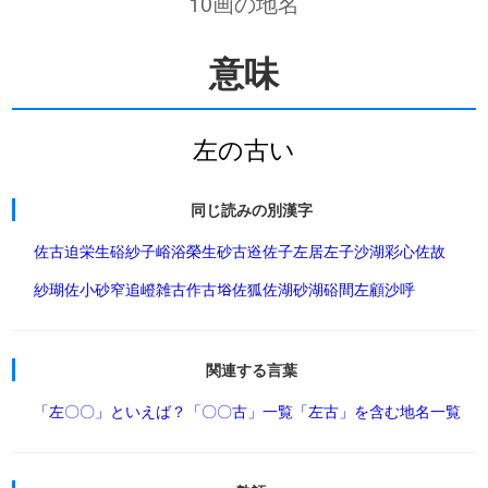
10画の地名
意味
左の古い
同じ読みの別漢字
佐古
迫
栄生
硲
紗子
峪
浴
榮生
砂古
逧
佐子
左居
左子
沙湖
彩心
佐故
紗瑚
佐小
砂
窄
追
嶝
雑古
作古
﨏
佐狐
佐湖
砂湖
硲間
左顧
沙呼
関連する言葉
「左〇〇」といえば？
「〇〇古」一覧
「左古」を含む地名一覧