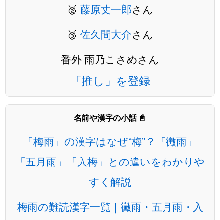
🥈
藤原丈一郎
さん
🥉
佐久間大介
さん
番外 雨乃こさめさん
「推し」を登録
名前や漢字の小話 📓
「梅雨」の漢字はなぜ“梅”？「黴雨」
「五月雨」「入梅」との違いをわかりや
すく解説
梅雨の難読漢字一覧｜黴雨・五月雨・入