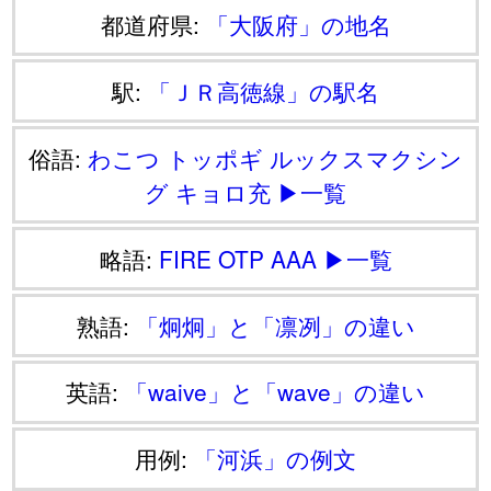
都道府県:
「大阪府」の地名
駅:
「ＪＲ高徳線」の駅名
俗語:
わこつ
トッポギ
ルックスマクシン
グ
キョロ充
▶一覧
略語:
FIRE
OTP
AAA
▶一覧
熟語:
「炯炯」と「凛冽」の違い
英語:
「waive」と「wave」の違い
用例:
「河浜」の例文