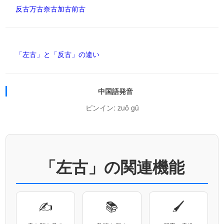
反古
万古
奈古
加古
前古
「左古」と「反古」の違い
中国語発音
ピンイン: zuǒ gǔ
「左古」の関連機能
✍
📚
🖌