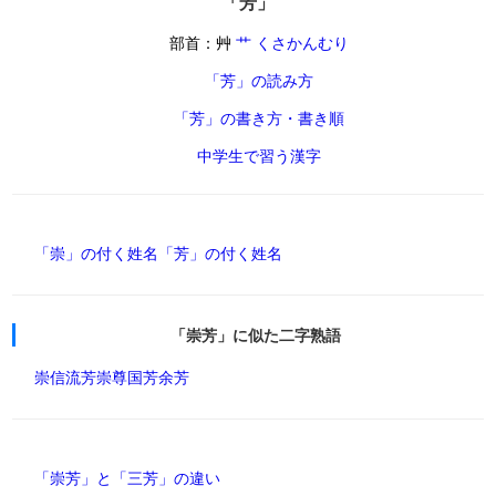
「芳」
部首：艸
艹 くさかんむり
「芳」の読み方
「芳」の書き方・書き順
中学生で習う漢字
「崇」の付く姓名
「芳」の付く姓名
「崇芳」に似た二字熟語
崇信
流芳
崇尊
国芳
余芳
「崇芳」と「三芳」の違い