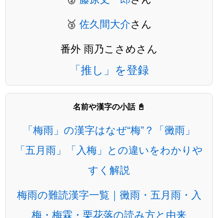
🥉
佐久間大介
さん
番外 雨乃こさめさん
「推し」を登録
名前や漢字の小話 📓
「梅雨」の漢字はなぜ“梅”？「黴雨」
「五月雨」「入梅」との違いをわかりや
すく解説
梅雨の難読漢字一覧｜黴雨・五月雨・入
梅・梅霖・栗花落の読み方と由来