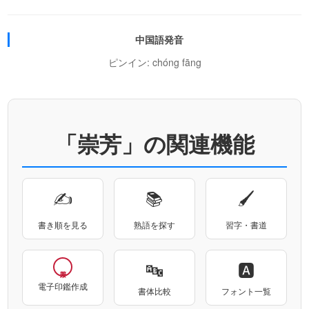
中国語発音
ピンイン: chóng fāng
「崇芳」の関連機能
✍
📚
🖌
書き順を見る
熟語を探す
習字・書道
🔤
🅰
電子印鑑作成
書体比較
フォント一覧