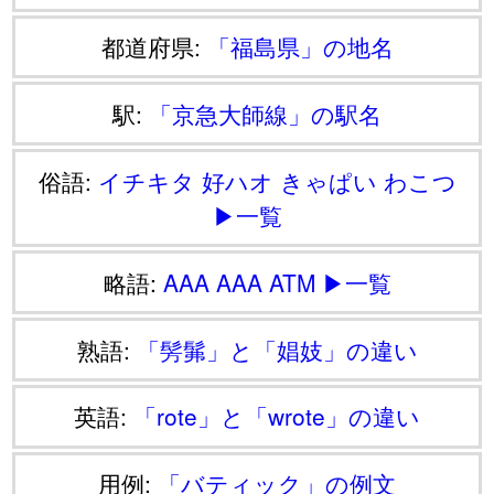
都道府県:
「福島県」の地名
駅:
「京急大師線」の駅名
俗語:
イチキタ
好ハオ
きゃぱい
わこつ
▶一覧
略語:
AAA
AAA
ATM
▶一覧
熟語:
「髣髴」と「娼妓」の違い
英語:
「rote」と「wrote」の違い
用例:
「バティック」の例文