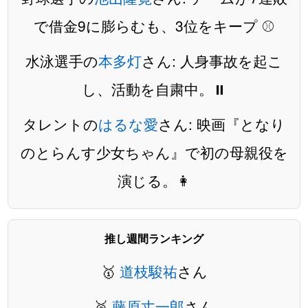
で借金9に膨らむも、3位をキープ ⚾️
水泳選手の
本多灯
さん: 人身事故を起こ
し、活動を自粛中。⏸️
タレントの
はるな愛
さん: 映画『となり
のとらんす少女ちゃん』で初の母親役を
演じる。👩
推し週間ランキング
🥇
道枝駿祐
さん
🥈
藤原丈一郎
さん