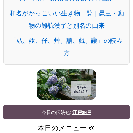
和名がかっこいい生き物一覧｜昆虫・動
物の難読漢字と別名の由来
「厸、奻、孖、艸、誩、虤、龖」の読み
方
今日の伝統色:
江戸納戸
本日のメニュー 🍲