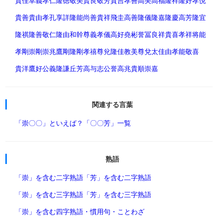
貴佳
幸義
孝仁
隆徳
敬美
賢良
敬芳
貴吉
孝善
高美
高福
隆祥
隆好
孝悦
貴善
貴由
孝孔
享詳
隆能
尚善
貴祥
飛圭
高善
隆儀
隆嘉
隆慶
高芳
隆宜
隆祺
隆善
敬仁
隆由
和幹
尊義
孝儀
高好
堯彬
誉冨
良祥
貴喜
孝祥
将能
孝剛
崇剛
崇兆
鷹剛
隆剛
孝禧
尊兊
隆佳
教美
尊兌
太佳由
孝能
敬喜
貴洋
鷹好
公義
隆謙
丘芳
高与志
公誉
高兆
貴順
崇嘉
関連する言葉
「崇〇〇」といえば？
「〇〇芳」一覧
熟語
「崇」を含む二字熟語
「芳」を含む二字熟語
「崇」を含む三字熟語
「芳」を含む三字熟語
「崇」を含む四字熟語・慣用句・ことわざ