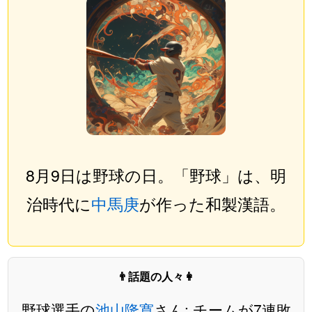
8月9日は野球の日。「野球」は、明
治時代に
中馬庚
が作った和製漢語。
👨話題の人々👩
野球選手の
池山隆寛
さん: チームが7連敗