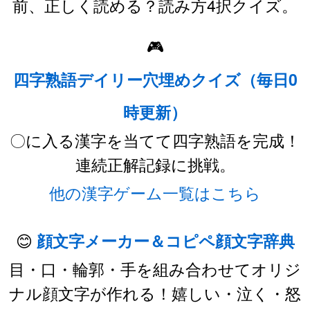
前、正しく読める？読み方4択クイズ。
🎮
四字熟語デイリー穴埋めクイズ（毎日0
時更新）
〇に入る漢字を当てて四字熟語を完成！
連続正解記録に挑戦。
他の漢字ゲーム一覧はこちら
😊
顔文字メーカー＆コピペ顔文字辞典
目・口・輪郭・手を組み合わせてオリジ
ナル顔文字が作れる！嬉しい・泣く・怒