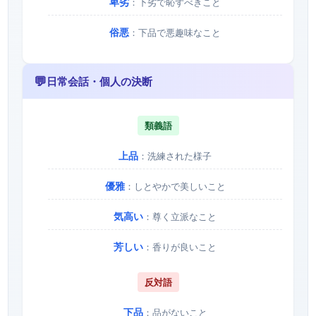
卑劣
：下劣で恥ずべきこと
俗悪
：下品で悪趣味なこと
💬
日常会話・個人の決断
類義語
上品
：洗練された様子
優雅
：しとやかで美しいこと
気高い
：尊く立派なこと
芳しい
：香りが良いこと
反対語
下品
：品がないこと