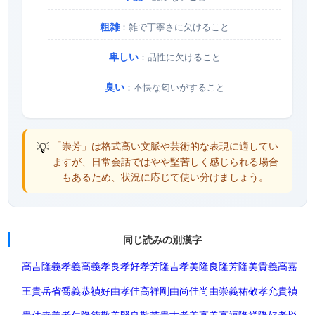
粗雑
：雑で丁寧さに欠けること
卑しい
：品性に欠けること
臭い
：不快な匂いがすること
💡
「崇芳」は格式高い文脈や芸術的な表現に適してい
ますが、日常会話ではやや堅苦しく感じられる場合
もあるため、状況に応じて使い分けましょう。
同じ読みの別漢字
高吉
隆義
孝義
高義
孝良
孝好
孝芳
隆吉
孝美
隆良
隆芳
隆美
貴義
高嘉
王貴
岳省
喬義
恭禎
好由
孝佳
高祥
剛由
尚佳
尚由
崇義
祐敬
孝允
貴禎