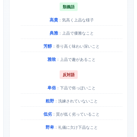
類義語
高貴
：気高く上品な様子
典雅
：上品で優雅なこと
芳醇
：香り高く味わい深いこと
雅致
：上品で趣があること
反対語
卑俗
：下品で俗っぽいこと
粗野
：洗練されていないこと
低劣
：質が低く劣っていること
野卑
：礼儀に欠け下品なこと