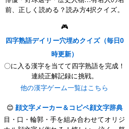
前、正しく読める？読み方4択クイズ。
🎮
四字熟語デイリー穴埋めクイズ（毎日0
時更新）
〇に入る漢字を当てて四字熟語を完成！
連続正解記録に挑戦。
他の漢字ゲーム一覧はこちら
😊
顔文字メーカー＆コピペ顔文字辞典
目・口・輪郭・手を組み合わせてオリジ
ナル顔文字が作れる！嬉しい・泣く・怒