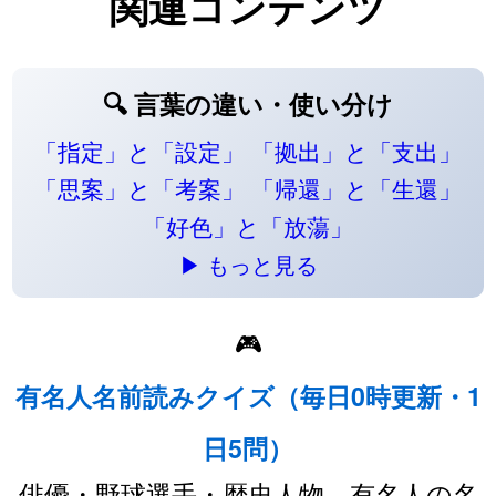
関連コンテンツ
🔍 言葉の違い・使い分け
「指定」と「設定」
「拠出」と「支出」
「思案」と「考案」
「帰還」と「生還」
「好色」と「放蕩」
▶ もっと見る
🎮
有名人名前読みクイズ（毎日0時更新・1
日5問）
俳優・野球選手・歴史人物…有名人の名