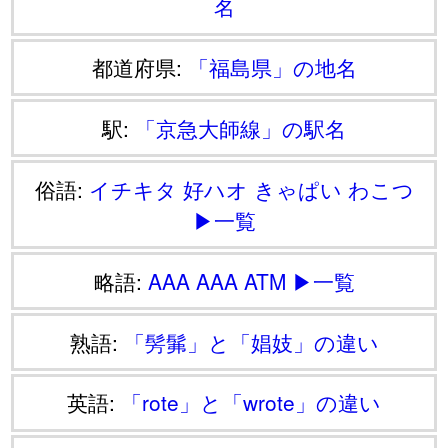
名
都道府県:
「福島県」の地名
駅:
「京急大師線」の駅名
俗語:
イチキタ
好ハオ
きゃぱい
わこつ
▶一覧
略語:
AAA
AAA
ATM
▶一覧
熟語:
「髣髴」と「娼妓」の違い
英語:
「rote」と「wrote」の違い