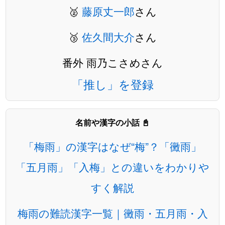
🥈
藤原丈一郎
さん
🥉
佐久間大介
さん
番外 雨乃こさめさん
「推し」を登録
名前や漢字の小話 📓
「梅雨」の漢字はなぜ“梅”？「黴雨」
「五月雨」「入梅」との違いをわかりや
すく解説
梅雨の難読漢字一覧｜黴雨・五月雨・入