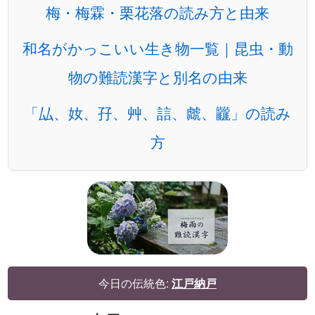
梅・梅霖・栗花落の読み方と由来
和名がかっこいい生き物一覧｜昆虫・動
物の難読漢字と別名の由来
「厸、奻、孖、艸、誩、虤、龖」の読み
方
今日の伝統色:
江戸納戸