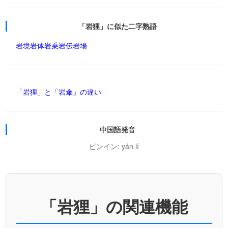
「岩狸」に似た二字熟語
岩境
岩体
岩乗
岩伝
岩場
「岩狸」と「岩傘」の違い
中国語発音
ピンイン: yán lí
「岩狸」の関連機能