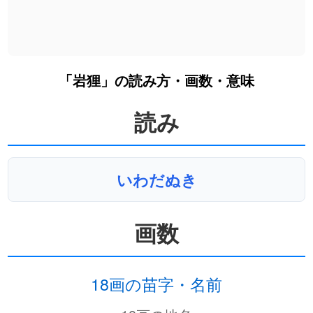
「岩狸」の読み方・画数・意味
読み
いわだぬき
画数
18画の苗字・名前