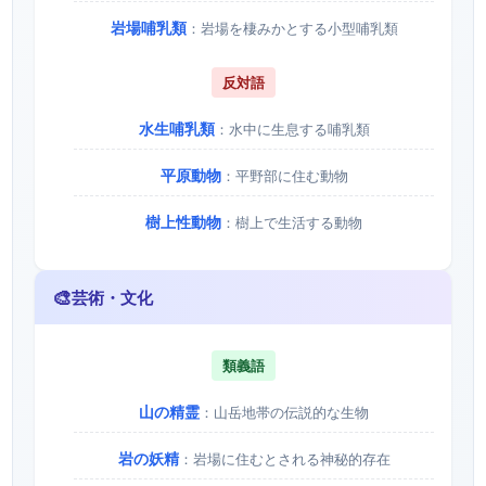
岩場哺乳類
：岩場を棲みかとする小型哺乳類
反対語
水生哺乳類
：水中に生息する哺乳類
平原動物
：平野部に住む動物
樹上性動物
：樹上で生活する動物
🎨
芸術・文化
類義語
山の精霊
：山岳地帯の伝説的な生物
岩の妖精
：岩場に住むとされる神秘的存在