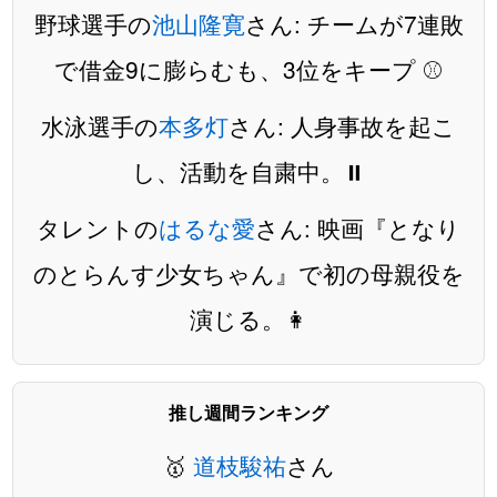
野球選手の
池山隆寛
さん: チームが7連敗
で借金9に膨らむも、3位をキープ ⚾️
水泳選手の
本多灯
さん: 人身事故を起こ
し、活動を自粛中。⏸️
タレントの
はるな愛
さん: 映画『となり
のとらんす少女ちゃん』で初の母親役を
演じる。👩
推し週間ランキング
🥇
道枝駿祐
さん