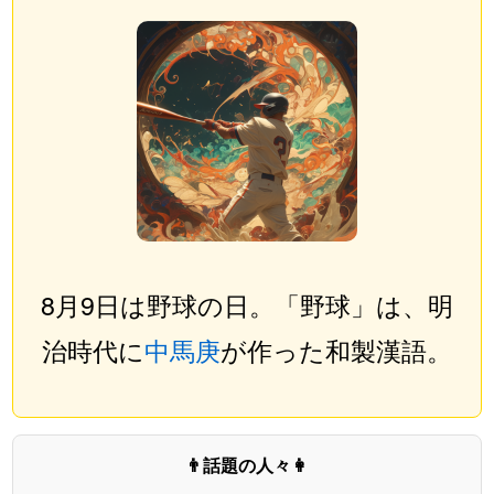
8月9日は野球の日。「野球」は、明
治時代に
中馬庚
が作った和製漢語。
👨話題の人々👩