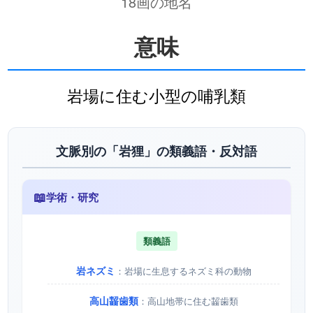
18画の地名
意味
岩場に住む小型の哺乳類
文脈別の「岩狸」の類義語・反対語
📖
学術・研究
類義語
岩ネズミ
：岩場に生息するネズミ科の動物
高山齧歯類
：高山地帯に住む齧歯類