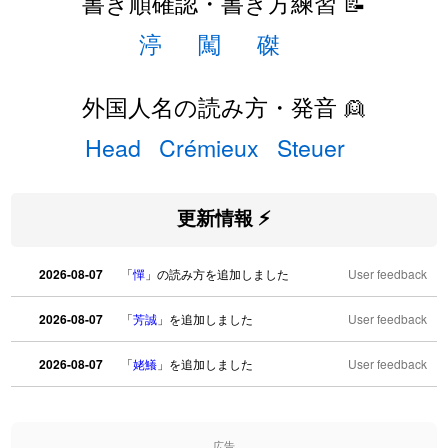
書き順確認・書き方練習 📝
渟
闖
磔
外国人名の読み方・発音 👱
Head
Crémieux
Steuer
更新情報 ⚡
2026-08-07
「
憚
」の読み方を追加しました
User feedback
2026-08-07
「
芳誠
」を追加しました
User feedback
2026-08-07
「
姥鱶
」を追加しました
User feedback
2026-08-06
「
海中公園
」のイメージを追加しました
User feedback
広告