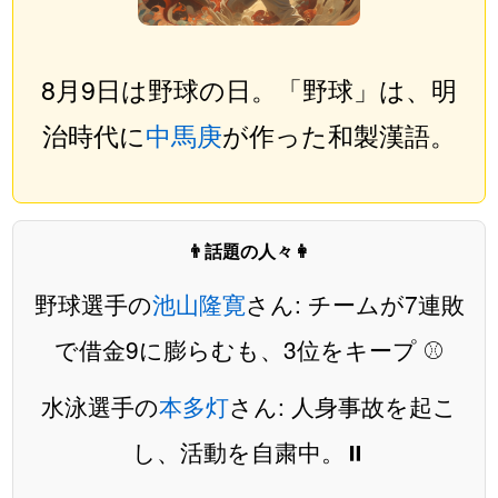
8月9日は野球の日。「野球」は、明
治時代に
中馬庚
が作った和製漢語。
👨話題の人々👩
野球選手の
池山隆寛
さん: チームが7連敗
で借金9に膨らむも、3位をキープ ⚾️
水泳選手の
本多灯
さん: 人身事故を起こ
し、活動を自粛中。⏸️