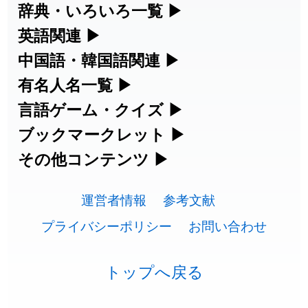
漢字の読み方検索、手書き入力、書き順
辞典・いろいろ一覧
▶
2026-07-24
「
二匹
」のイメージを追加しました
User feedback
練習など、日本語学習に役立つツールを
部首・画数別の漢字一覧、熟語辞典、地
英語関連
▶
2026-07-24
「
貮
」のイメージを追加しました
User feedback
集めています。
名・駅名検索など、各種リファレンスツ
カタカナ語・略語の意味検索、発音記
中国語・韓国語関連
▶
2026-07-24
「
誤算
」のイメージを追加しました
User feedback
ールです。
号、リスニング練習など英語学習ツール
中国語のピンイン変換、韓国語の手書き
有名人名一覧
▶
人名漢字辞典 - 読み方検索
です。
入力など、アジア言語学習ツールです。
2026-07-24
「
堅牢
」のイメージを追加しました
User feedback
海外セレブやスポーツ選手の名前の読み
言語ゲーム・クイズ
▶
部首画数別漢字一覧
手書き漢字入力
方・発音を確認できます。
四字熟語パズルや漢字クイズなど、楽し
ブックマークレット
▶
2026-07-24
「
睦
」のイメージを追加しました
User feedback
カタカナ語の意味・発音・類語辞典
手書き中国語入力 変換ツール
常用漢字一覧
みながら学べるゲームです。
ブラウザに登録して、どのサイトからで
その他コンテンツ
▶
漢字の書き方・書き順 書き取り練習
海外有名人の苗字・名前一覧と発音
2026-07-24
「
利他
」のイメージを追加しました
User feedback
英語の発音記号一覧
ピンイン一覧表
も漢字や英語を検索できる便利ツールで
絵文字の意味、特殊記号の読み方など、
人名用漢字一覧
漢字ゲーム一覧
帳
🔊
2026-07-24
「
予約料
」のイメージを追加しました
User feedback
す。
運営者情報
参考文献
その他の便利ツールです。
英単語リスニングテスト
韓国語手書き入力
画数別なまえ漢字一覧
有名人名前読みクイズ（毎日更新）
プライバシーポリシー
お問い合わせ
2026-07-24
「
性
」のイメージを追加しました
User feedback
ひらがなの書き方・書き順
プレミアリーグ選手名一覧
漢字読み方検索ブックマークレット
絵文字の意味と使い方
イメージ化する英単語の覚え方
外国語翻訳ツール
2026-07-24
「
入念
」のイメージを追加しました
User feedback
名前イメージイラスト一覧
四字熟語デイリー穴埋めクイズ（毎日
カタカナの書き方・書き順
WEリーグ選手名一覧
トップへ戻る
英語・カタカナ語意味検索ブックマー
トレンドワード・イメージギャラリ
英語の意味・発音の違い
2026-07-24
「
欠場
」のイメージを追加しました
User feedback
更新）
クレット
イメージ・印象から漢字や熟語を探す
ー
スラングの意味・語源・例文・英語・
東京オリンピック選手名一覧