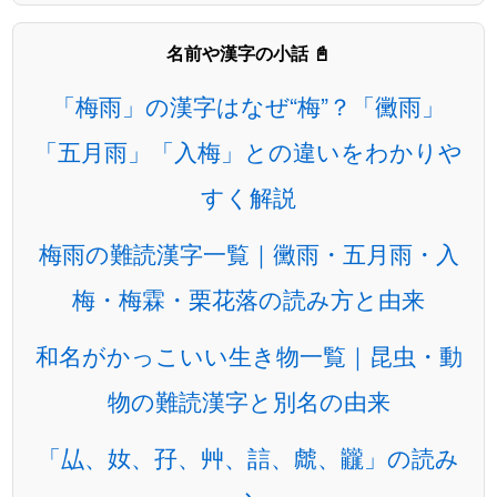
名前や漢字の小話 📓
「梅雨」の漢字はなぜ“梅”？「黴雨」
「五月雨」「入梅」との違いをわかりや
すく解説
梅雨の難読漢字一覧｜黴雨・五月雨・入
梅・梅霖・栗花落の読み方と由来
和名がかっこいい生き物一覧｜昆虫・動
物の難読漢字と別名の由来
「厸、奻、孖、艸、誩、虤、龖」の読み