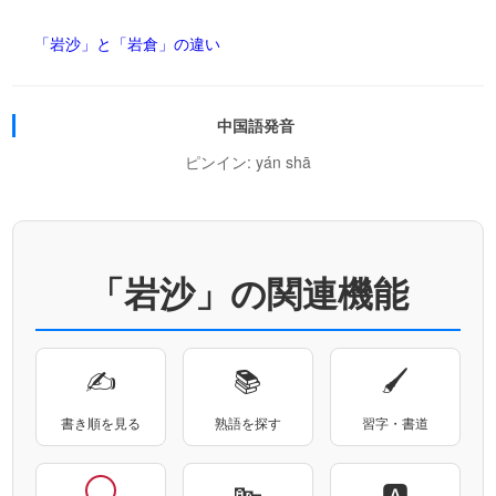
「岩沙」と「岩倉」の違い
中国語発音
ピンイン: yán shā
「岩沙」の関連機能
✍
📚
🖌
書き順を見る
熟語を探す
習字・書道
🔤
🅰