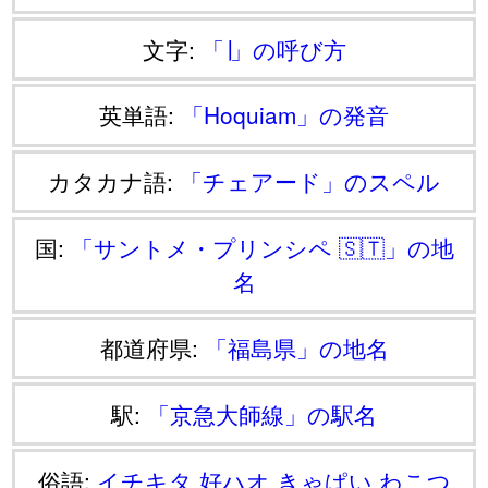
文字:
「∣」の呼び方
英単語:
「Hoquiam」の発音
カタカナ語:
「チェアード」のスペル
国:
「サントメ・プリンシペ 🇸🇹」の地
名
都道府県:
「福島県」の地名
駅:
「京急大師線」の駅名
俗語:
イチキタ
好ハオ
きゃぱい
わこつ