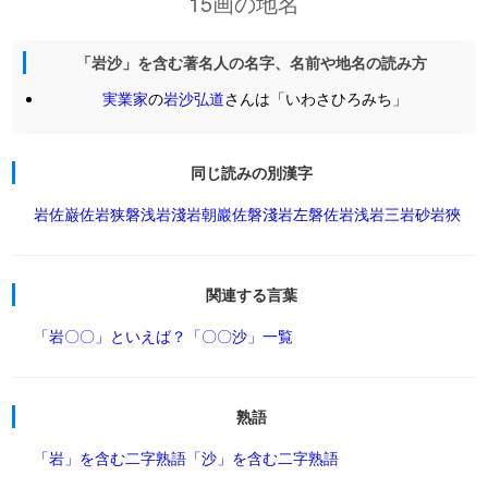
15画の地名
「岩沙」を含む著名人の名字、名前や地名の読み方
実業家
の
岩沙弘道
さんは「いわさひろみち」
同じ読みの別漢字
岩佐
巌佐
岩狭
磐浅
岩淺
岩朝
巖佐
磐淺
岩左
磐佐
岩浅
岩三
岩砂
岩狹
関連する言葉
「岩〇〇」といえば？
「〇〇沙」一覧
熟語
「岩」を含む二字熟語
「沙」を含む二字熟語