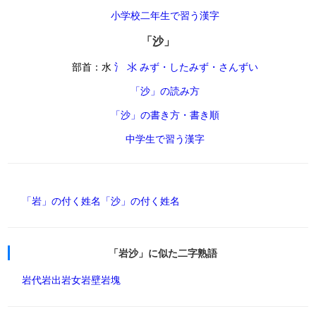
小学校二年生で習う漢字
「沙」
部首：水
氵 氺 みず・したみず・さんずい
「沙」の読み方
「沙」の書き方・書き順
中学生で習う漢字
「岩」の付く姓名
「沙」の付く姓名
「岩沙」に似た二字熟語
岩代
岩出
岩女
岩壁
岩塊