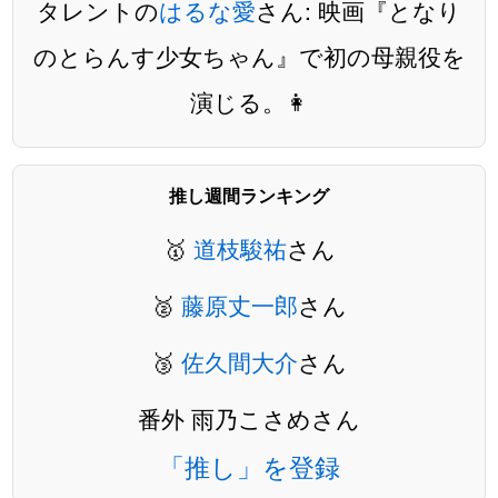
タレントの
はるな愛
さん: 映画『となり
のとらんす少女ちゃん』で初の母親役を
演じる。👩
推し週間ランキング
🥇
道枝駿祐
さん
🥈
藤原丈一郎
さん
🥉
佐久間大介
さん
番外 雨乃こさめさん
「推し」を登録