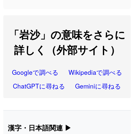
2026-08-06
「
大筋
」のイメージを追加しました
User feedback
2026-08-06
「
翌朝
」のイメージを追加しました
User feedback
2026-08-06
「
先行
」のイメージを追加しました
User feedback
「岩沙」の意味をさらに
2026-08-06
「
語弊
」のイメージを追加しました
User feedback
詳しく（外部サイト）
2026-08-06
「
研究熱心
」のイメージを追加しました
User feedback
2026-08-06
「
禰
」のイメージを追加しました
User feedback
Googleで調べる
Wikipediaで調べる
2026-08-06
「
同位
」のイメージを追加しました
User feedback
ChatGPTに尋ねる
Geminiに尋ねる
2026-08-05
「
蘇連
」を追加しました
User feedback
2026-07-30
「
康哲
」の読み方を追加しました
User feedback
2026-07-24
「
邪鬼
」のイメージを追加しました
User feedback
漢字・日本語関連
▶