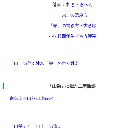
部首：木
き・きへん
「栄」の読み方
「栄」の書き方・書き順
小学校四年生で習う漢字
「山」の付く姓名
「栄」の付く姓名
「山栄」に似た二字熟語
余栄
山中
山並
山上
共栄
「山栄」と「山上」の違い