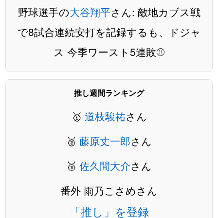
野球選手の
大谷翔平
さん: 敵地カブス戦
で8試合連続安打を記録するも、ドジャ
ス 今季ワースト5連敗⚾️
推し週間ランキング
🥇
道枝駿祐
さん
🥈
藤原丈一郎
さん
🥉
佐久間大介
さん
番外 雨乃こさめさん
「推し」を登録