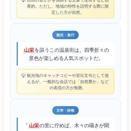
💡
果的。ただし、地域の特性を説明する際に限
定した方が自然。
観光・旅行
を謳うこの温泉街は、四季折々の
山栄
景色が楽しめる人気スポットだ。
💡
観光地のキャッチコピーや宣伝文句として使
えるが、一般的な会話では「自然豊か」など
の表現の方が無難。
文学・詩歌
「
の里に佇めば、木々の囁きが聞
山栄