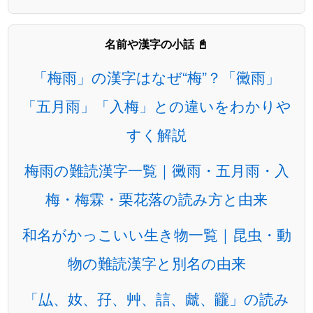
名前や漢字の小話 📓
「梅雨」の漢字はなぜ“梅”？「黴雨」
「五月雨」「入梅」との違いをわかりや
すく解説
梅雨の難読漢字一覧｜黴雨・五月雨・入
梅・梅霖・栗花落の読み方と由来
和名がかっこいい生き物一覧｜昆虫・動
物の難読漢字と別名の由来
「厸、奻、孖、艸、誩、虤、龖」の読み