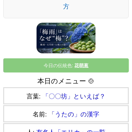
方
今日の伝統色:
花萌葱
本日のメニュー 🍲
言葉:
「〇〇坊」といえば？
名前:
「うたの」の漢字
人:
有名人「エリカ」の一覧