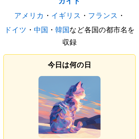
ガイド
アメリカ
・
イギリス
・
フランス
・
ドイツ
・
中国
・
韓国
など各国の都市名を
収録
今日は何の日