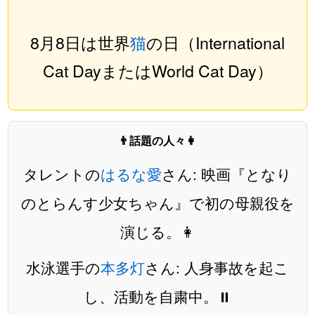
8月8日は世界
猫
の日（International
Cat DayまたはWorld Cat Day）
👨話題の人々👩
タレントの
はるな愛
さん: 映画『となり
のとらんす少女ちゃん』で初の母親役を
演じる。👩
水泳選手の
本多灯
さん: 人身事故を起こ
し、活動を自粛中。⏸️