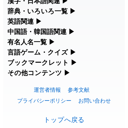
漢字・日本語関連
▶
漢字の読み方検索、手書き入力、書き順
辞典・いろいろ一覧
▶
2026-07-24
「
二匹
」のイメージを追加しました
User feedback
練習など、日本語学習に役立つツールを
部首・画数別の漢字一覧、熟語辞典、地
英語関連
▶
2026-07-24
「
貮
」のイメージを追加しました
User feedback
集めています。
名・駅名検索など、各種リファレンスツ
カタカナ語・略語の意味検索、発音記
中国語・韓国語関連
▶
2026-07-24
「
誤算
」のイメージを追加しました
User feedback
ールです。
号、リスニング練習など英語学習ツール
中国語のピンイン変換、韓国語の手書き
有名人名一覧
▶
人名漢字辞典 - 読み方検索
です。
入力など、アジア言語学習ツールです。
2026-07-24
「
堅牢
」のイメージを追加しました
User feedback
海外セレブやスポーツ選手の名前の読み
言語ゲーム・クイズ
▶
部首画数別漢字一覧
手書き漢字入力
方・発音を確認できます。
四字熟語パズルや漢字クイズなど、楽し
ブックマークレット
▶
2026-07-24
「
睦
」のイメージを追加しました
User feedback
カタカナ語の意味・発音・類語辞典
手書き中国語入力 変換ツール
常用漢字一覧
みながら学べるゲームです。
ブラウザに登録して、どのサイトからで
その他コンテンツ
▶
漢字の書き方・書き順 書き取り練習
海外有名人の苗字・名前一覧と発音
2026-07-24
「
利他
」のイメージを追加しました
User feedback
英語の発音記号一覧
ピンイン一覧表
も漢字や英語を検索できる便利ツールで
絵文字の意味、特殊記号の読み方など、
人名用漢字一覧
漢字ゲーム一覧
帳
🔊
2026-07-24
「
予約料
」のイメージを追加しました
User feedback
す。
運営者情報
参考文献
その他の便利ツールです。
英単語リスニングテスト
韓国語手書き入力
画数別なまえ漢字一覧
有名人名前読みクイズ（毎日更新）
プライバシーポリシー
お問い合わせ
2026-07-24
「
性
」のイメージを追加しました
User feedback
ひらがなの書き方・書き順
プレミアリーグ選手名一覧
漢字読み方検索ブックマークレット
絵文字の意味と使い方
イメージ化する英単語の覚え方
外国語翻訳ツール
2026-07-24
「
入念
」のイメージを追加しました
User feedback
名前イメージイラスト一覧
四字熟語デイリー穴埋めクイズ（毎日
カタカナの書き方・書き順
WEリーグ選手名一覧
トップへ戻る
英語・カタカナ語意味検索ブックマー
トレンドワード・イメージギャラリ
英語の意味・発音の違い
2026-07-24
「
欠場
」のイメージを追加しました
User feedback