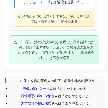
こえる」と、彼は散文に綴った。
💡
詩的な表現や比喩として有効だが、日常会話
では不自然に響く可能性がある。
📝
「山栄」は比較的文学的な表現で、日常会話では
稀。類語「山紫水明」と違い、自然資源の豊かさ
に重点を置く。固有名詞（例: 会社名「山栄株式会
社」）と区別が必要。
「山栄」を含む著名人の名字、名前や地名の読み方
声優
の
笹山栄一
さんは「ささやまえいいち」
競輪選手
の
金山栄治
さんは「かなやまえいじ」
大学教員
の
槙山栄次
さんは「まきやまえいじ」