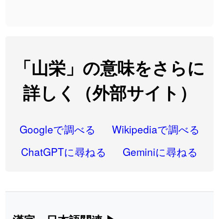
2026-08-06
「
大筋
」のイメージを追加しました
User feedback
2026-08-06
「
翌朝
」のイメージを追加しました
User feedback
2026-08-06
「
先行
」のイメージを追加しました
User feedback
「山栄」の意味をさらに
2026-08-06
「
語弊
」のイメージを追加しました
User feedback
詳しく（外部サイト）
2026-08-06
「
研究熱心
」のイメージを追加しました
User feedback
2026-08-06
「
禰
」のイメージを追加しました
User feedback
Googleで調べる
Wikipediaで調べる
2026-08-06
「
同位
」のイメージを追加しました
User feedback
ChatGPTに尋ねる
Geminiに尋ねる
2026-08-05
「
蘇連
」を追加しました
User feedback
2026-07-30
「
康哲
」の読み方を追加しました
User feedback
2026-07-24
「
邪鬼
」のイメージを追加しました
User feedback