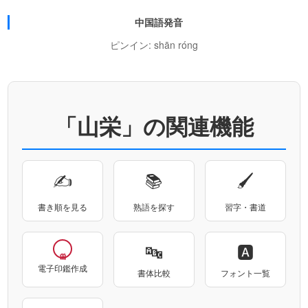
中国語発音
ピンイン: shān róng
「山栄」の関連機能
✍
📚
🖌
書き順を見る
熟語を探す
習字・書道
🔤
🅰
電子印鑑作成
書体比較
フォント一覧