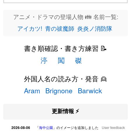
アニメ・ドラマの登場人物 👪 名前一覧:
アイカツ!
青の祓魔師
炎炎ノ消防隊
書き順確認・書き方練習 📝
渟
闖
磔
外国人名の読み方・発音 👱
Aram
Brignone
Barwick
更新情報 ⚡
2026-08-06
「
海中公園
」のイメージを追加しました
User feedback