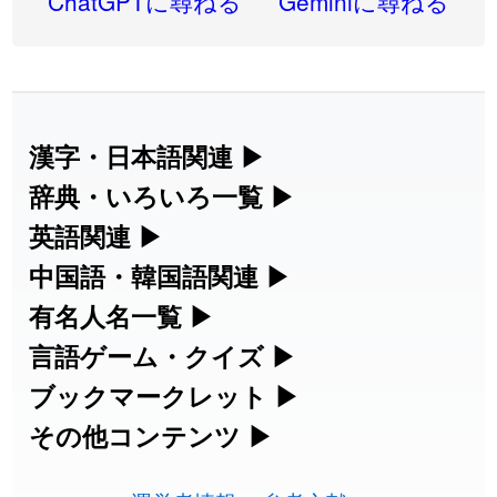
ChatGPTに尋ねる
Geminiに尋ねる
2026-07-24
「
二匹
」のイメージを追加しました
User feedback
2026-07-24
「
貮
」のイメージを追加しました
User feedback
2026-07-24
「
誤算
」のイメージを追加しました
User feedback
漢字・日本語関連
▶
漢字の読み方検索、手書き入力、書き順
辞典・いろいろ一覧
▶
2026-07-24
「
堅牢
」のイメージを追加しました
User feedback
練習など、日本語学習に役立つツールを
部首・画数別の漢字一覧、熟語辞典、地
英語関連
▶
2026-07-24
「
睦
」のイメージを追加しました
User feedback
集めています。
名・駅名検索など、各種リファレンスツ
カタカナ語・略語の意味検索、発音記
中国語・韓国語関連
▶
2026-07-24
「
利他
」のイメージを追加しました
User feedback
ールです。
号、リスニング練習など英語学習ツール
中国語のピンイン変換、韓国語の手書き
有名人名一覧
▶
人名漢字辞典 - 読み方検索
です。
入力など、アジア言語学習ツールです。
2026-07-24
「
予約料
」のイメージを追加しました
User feedback
海外セレブやスポーツ選手の名前の読み
言語ゲーム・クイズ
▶
部首画数別漢字一覧
手書き漢字入力
方・発音を確認できます。
四字熟語パズルや漢字クイズなど、楽し
ブックマークレット
▶
2026-07-24
「
性
」のイメージを追加しました
User feedback
カタカナ語の意味・発音・類語辞典
手書き中国語入力 変換ツール
常用漢字一覧
みながら学べるゲームです。
ブラウザに登録して、どのサイトからで
その他コンテンツ
▶
漢字の書き方・書き順 書き取り練習
海外有名人の苗字・名前一覧と発音
2026-07-24
「
入念
」のイメージを追加しました
User feedback
英語の発音記号一覧
ピンイン一覧表
も漢字や英語を検索できる便利ツールで
絵文字の意味、特殊記号の読み方など、
人名用漢字一覧
漢字ゲーム一覧
帳
🔊
2026-07-24
「
欠場
」のイメージを追加しました
User feedback