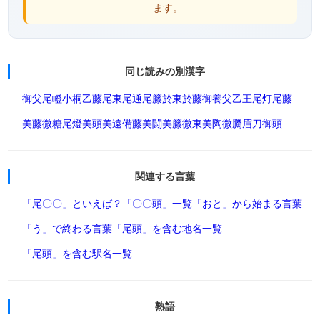
ます。
同じ読みの別漢字
御父
尾嶝
小桐
乙藤
尾東
尾通
尾籐
於東
於藤
御養父
乙王
尾灯
尾藤
美藤
微糖
尾燈
美頭
美遠
備藤
美闘
美籐
微東
美陶
微騰
眉刀
御頭
関連する言葉
「尾〇〇」といえば？
「〇〇頭」一覧
「おと」から始まる言葉
「う」で終わる言葉
「尾頭」を含む地名一覧
「尾頭」を含む駅名一覧
熟語