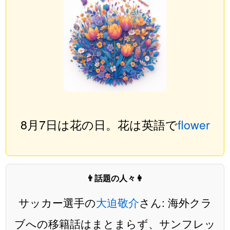
8月7日は花の日。花は英語で
flower
👨話題の人々👩
サッカー選手の
大迫敬介
さん: 海外クラ
ブへの移籍話はまとまらず、サンフレッ