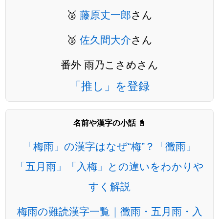
🥈
藤原丈一郎
さん
🥉
佐久間大介
さん
番外 雨乃こさめさん
「推し」を登録
名前や漢字の小話 📓
「梅雨」の漢字はなぜ“梅”？「黴雨」
「五月雨」「入梅」との違いをわかりや
すく解説
梅雨の難読漢字一覧｜黴雨・五月雨・入