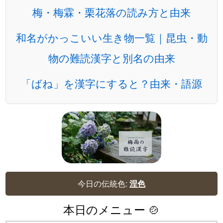
梅・梅霖・栗花落の読み方と由来
和名がかっこいい生き物一覧｜昆虫・動
物の難読漢字と別名の由来
「ばね」を漢字にすると？由来・語源
今日の伝統色:
涅色
本日のメニュー 🍲