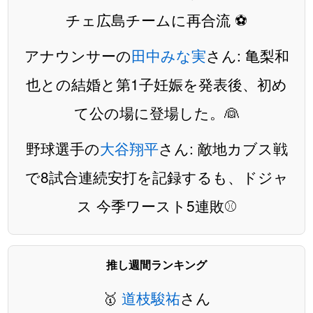
チェ広島チームに再合流 ⚽️
アナウンサーの
田中みな実
さん: 亀梨和
也との結婚と第1子妊娠を発表後、初め
て公の場に登場した。👰
野球選手の
大谷翔平
さん: 敵地カブス戦
で8試合連続安打を記録するも、ドジャ
ス 今季ワースト5連敗⚾️
推し週間ランキング
🥇
道枝駿祐
さん