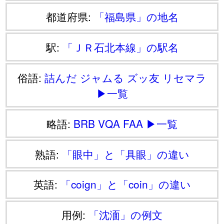
都道府県:
「福島県」の地名
駅:
「ＪＲ石北本線」の駅名
俗語:
詰んだ
ジャムる
ズッ友
リセマラ
▶一覧
略語:
BRB
VQA
FAA
▶一覧
熟語:
「眼中」と「具眼」の違い
英語:
「coign」と「coin」の違い
用例:
「沈湎」の例文