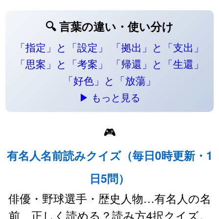
🔍 言葉の違い・使い分け
「指定」と「設定」
「拠出」と「支出」
「思案」と「考案」
「帰還」と「生還」
「好色」と「放蕩」
▶ もっと見る
🎮
有名人名前読みクイズ（毎日0時更新・1
日5問）
俳優・野球選手・歴史人物…有名人の名
前、正しく読める？読み方4択クイズ。