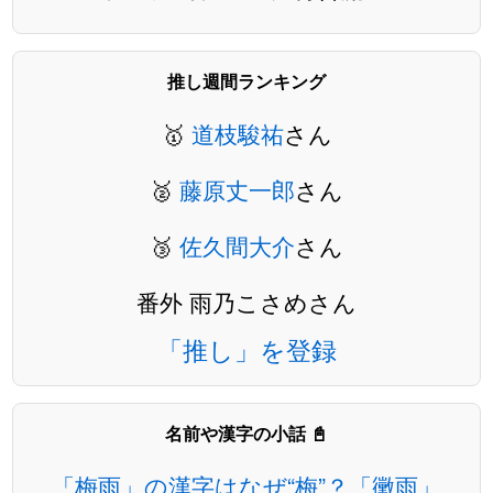
推し週間ランキング
🥇
道枝駿祐
さん
🥈
藤原丈一郎
さん
🥉
佐久間大介
さん
番外 雨乃こさめさん
「推し」を登録
名前や漢字の小話 📓
「梅雨」の漢字はなぜ“梅”？「黴雨」