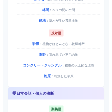
林間
：木々の間の空間
緑地
：草木が生い茂る土地
反対語
砂漠
：植物がほとんどない乾燥地帯
荒野
：荒れ果てた不毛の地
コンクリートジャングル
：都市の人工的な環境
乾原
：乾燥した草原
💬
日常会話・個人の決断
類義語