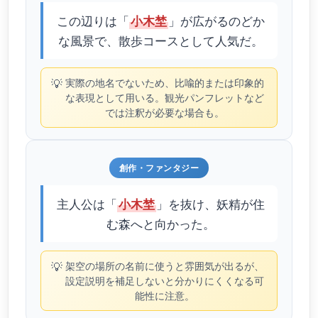
この辺りは「
」が広がるのどか
小木埜
な風景で、散歩コースとして人気だ。
💡
実際の地名でないため、比喩的または印象的
な表現として用いる。観光パンフレットなど
では注釈が必要な場合も。
創作・ファンタジー
主人公は「
」を抜け、妖精が住
小木埜
む森へと向かった。
💡
架空の場所の名前に使うと雰囲気が出るが、
設定説明を補足しないと分かりにくくなる可
能性に注意。