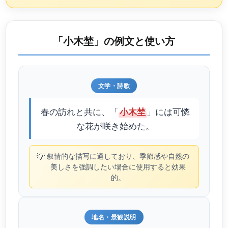
「小木埜」の例文と使い方
文学・詩歌
春の訪れと共に、「
」には可憐
小木埜
な花が咲き始めた。
💡
叙情的な描写に適しており、季節感や自然の
美しさを強調したい場合に使用すると効果
的。
地名・景観説明