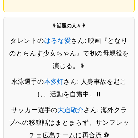
👨話題の人々👩
タレントの
はるな愛
さん: 映画『となり
のとらんす少女ちゃん』で初の母親役を
演じる。👩
水泳選手の
本多灯
さん: 人身事故を起こ
し、活動を自粛中。⏸️
サッカー選手の
大迫敬介
さん: 海外クラ
ブへの移籍話はまとまらず、サンフレッ
チェ広島チームに再合流 ⚽️