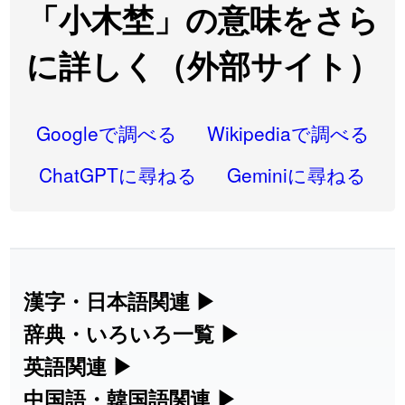
2026-08-06
「
先行
」のイメージを追加しました
User feedback
「小木埜」の意味をさら
2026-08-06
「
語弊
」のイメージを追加しました
User feedback
に詳しく（外部サイト）
2026-08-06
「
研究熱心
」のイメージを追加しました
User feedback
2026-08-06
「
禰
」のイメージを追加しました
User feedback
Googleで調べる
Wikipediaで調べる
2026-08-06
「
同位
」のイメージを追加しました
User feedback
ChatGPTに尋ねる
Geminiに尋ねる
2026-08-05
「
蘇連
」を追加しました
User feedback
2026-07-30
「
康哲
」の読み方を追加しました
User feedback
2026-07-24
「
邪鬼
」のイメージを追加しました
User feedback
漢字・日本語関連
▶
漢字の読み方検索、手書き入力、書き順
辞典・いろいろ一覧
▶
2026-07-24
「
二匹
」のイメージを追加しました
User feedback
練習など、日本語学習に役立つツールを
部首・画数別の漢字一覧、熟語辞典、地
英語関連
▶
2026-07-24
「
貮
」のイメージを追加しました
User feedback
集めています。
名・駅名検索など、各種リファレンスツ
カタカナ語・略語の意味検索、発音記
中国語・韓国語関連
▶