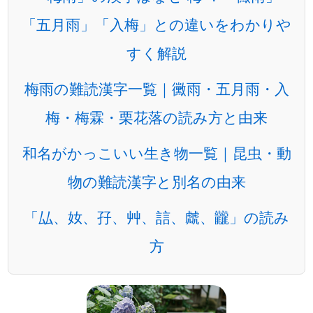
「五月雨」「入梅」との違いをわかりや
すく解説
梅雨の難読漢字一覧｜黴雨・五月雨・入
梅・梅霖・栗花落の読み方と由来
和名がかっこいい生き物一覧｜昆虫・動
物の難読漢字と別名の由来
「厸、奻、孖、艸、誩、虤、龖」の読み
方