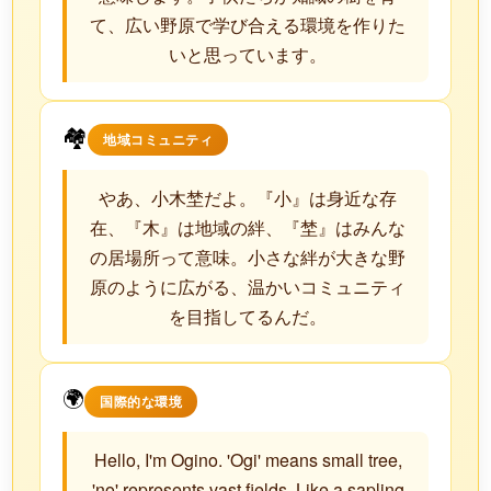
て、広い野原で学び合える環境を作りた
いと思っています。
🏘️
地域コミュニティ
やあ、小木埜だよ。『小』は身近な存
在、『木』は地域の絆、『埜』はみんな
の居場所って意味。小さな絆が大きな野
原のように広がる、温かいコミュニティ
を目指してるんだ。
🌍
国際的な環境
Hello, I'm Ogino. 'Ogi' means small tree,
'no' represents vast fields. Like a sapling