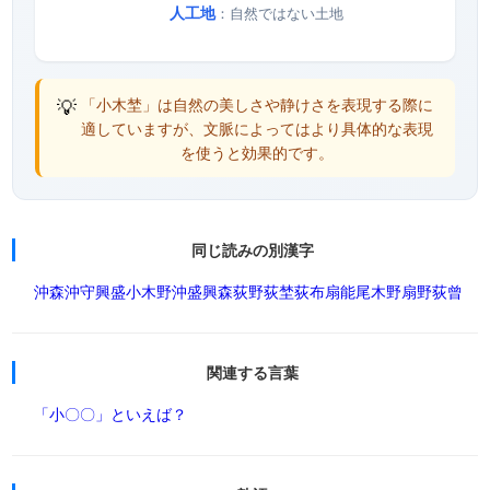
人工地
：自然ではない土地
💡
「小木埜」は自然の美しさや静けさを表現する際に
適していますが、文脈によってはより具体的な表現
を使うと効果的です。
同じ読みの別漢字
沖森
沖守
興盛
小木野
沖盛
興森
荻野
荻埜
荻布
扇能
尾木野
扇野
荻曾
関連する言葉
「小〇〇」といえば？