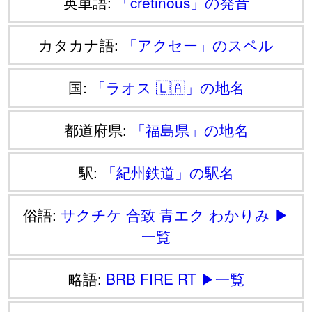
英単語:
「cretinous」の発音
カタカナ語:
「アクセー」のスペル
国:
「ラオス 🇱🇦」の地名
都道府県:
「福島県」の地名
駅:
「紀州鉄道」の駅名
俗語:
サクチケ
合致
青エク
わかりみ
▶
一覧
略語:
BRB
FIRE
RT
▶一覧