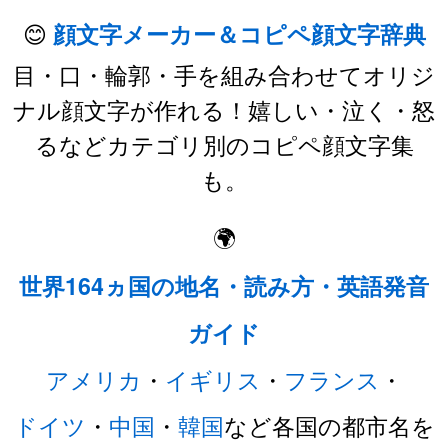
😊
顔文字メーカー＆コピペ顔文字辞典
目・口・輪郭・手を組み合わせてオリジ
ナル顔文字が作れる！嬉しい・泣く・怒
るなどカテゴリ別のコピペ顔文字集
も。
🌍
世界164ヵ国の地名・読み方・英語発音
ガイド
アメリカ
・
イギリス
・
フランス
・
ドイツ
・
中国
・
韓国
など各国の都市名を