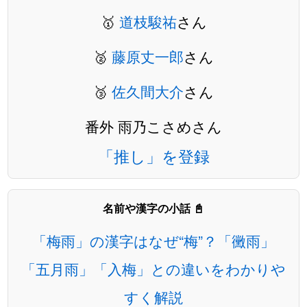
🥇
道枝駿祐
さん
🥈
藤原丈一郎
さん
🥉
佐久間大介
さん
番外 雨乃こさめさん
「推し」を登録
名前や漢字の小話 📓
「梅雨」の漢字はなぜ“梅”？「黴雨」
「五月雨」「入梅」との違いをわかりや
すく解説