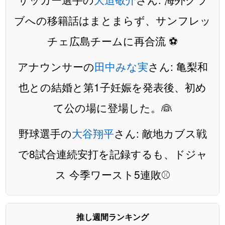
ブへの移籍話はまとまらず、サンフレッ
チェ広島チームに再合流 ⚽️
アナウンサーの
田中みな実
さん: 亀梨和
也との結婚と第1子妊娠を発表後、初め
て公の場に登場した。👰
野球選手の
大谷翔平
さん: 敵地カブス戦
で8試合連続安打を記録するも、ドジャ
ス 今季ワースト5連敗⚾️
推し週間ランキング