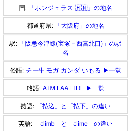
国:
「ホンジュラス 🇭🇳」の地名
都道府県:
「大阪府」の地名
駅:
「阪急今津線(宝塚－西宮北口)」の駅
名
俗語:
チー牛
モガ
ガンダ
いもる
▶一覧
略語:
ATM
FAA
FIRE
▶一覧
熟語:
「払込」と「払下」の違い
英語:
「climb」と「clime」の違い