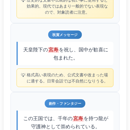
💡
効果的。現代ではあまり一般的でない表現な
ので、対象読者に注意。
祝賀メッセージ
天皇陛下の
を祝し、国中が歓喜に
宮寿
包まれた。
💡
格式高い表現のため、公式文書や改まった場
に適する。日常会話では不自然になりうる。
創作・ファンタジー
この王国では、千年の
を持つ龍が
宮寿
守護神として崇められている。