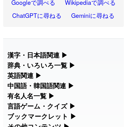
2026-07-30
Googleで調べる
Wikipediaで調べる
2026-07-24
「
邪鬼
」のイメージを追加しました
User feedback
ChatGPTに尋ねる
Geminiに尋ねる
2026-07-24
「
二匹
」のイメージを追加しました
User feedback
2026-07-24
「
貮
」のイメージを追加しました
User feedback
2026-07-24
「
誤算
」のイメージを追加しました
User feedback
漢字・日本語関連
▶
漢字の読み方検索、手書き入力、書き順
辞典・いろいろ一覧
▶
2026-07-24
「
堅牢
」のイメージを追加しました
User feedback
練習など、日本語学習に役立つツールを
部首・画数別の漢字一覧、熟語辞典、地
英語関連
▶
2026-07-24
「
睦
」のイメージを追加しました
User feedback
集めています。
名・駅名検索など、各種リファレンスツ
カタカナ語・略語の意味検索、発音記
中国語・韓国語関連
▶
2026-07-24
「
利他
」のイメージを追加しました
User feedback
ールです。
号、リスニング練習など英語学習ツール
中国語のピンイン変換、韓国語の手書き
有名人名一覧
▶
人名漢字辞典 - 読み方検索
です。
入力など、アジア言語学習ツールです。
2026-07-24
「
予約料
」のイメージを追加しました
User feedback
海外セレブやスポーツ選手の名前の読み
言語ゲーム・クイズ
▶
部首画数別漢字一覧
手書き漢字入力
方・発音を確認できます。
四字熟語パズルや漢字クイズなど、楽し
ブックマークレット
▶
2026-07-24
「
性
」のイメージを追加しました
User feedback
カタカナ語の意味・発音・類語辞典
手書き中国語入力 変換ツール
常用漢字一覧
みながら学べるゲームです。
ブラウザに登録して、どのサイトからで
その他コンテンツ
▶