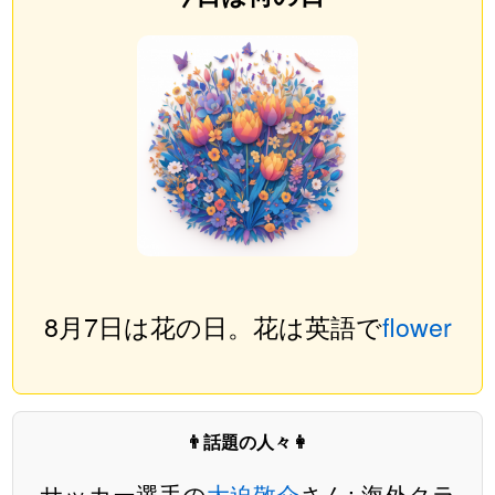
8月7日は花の日。花は英語で
flower
👨話題の人々👩
サッカー選手の
大迫敬介
さん: 海外クラ