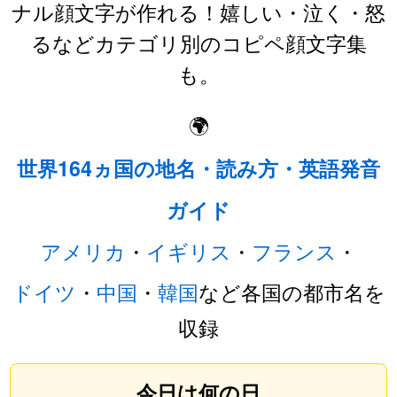
ナル顔文字が作れる！嬉しい・泣く・怒
るなどカテゴリ別のコピペ顔文字集
も。
🌍
世界164ヵ国の地名・読み方・英語発音
ガイド
アメリカ
・
イギリス
・
フランス
・
ドイツ
・
中国
・
韓国
など各国の都市名を
収録
今日は何の日