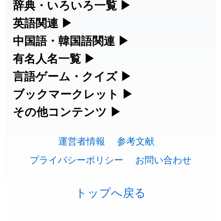
漢字の読み方検索、手書き入力、書き順
辞典・いろいろ一覧
▶
2026-07-24
「
二匹
」のイメージを追加しました
User feedback
練習など、日本語学習に役立つツールを
部首・画数別の漢字一覧、熟語辞典、地
英語関連
▶
2026-07-24
「
貮
」のイメージを追加しました
User feedback
集めています。
名・駅名検索など、各種リファレンスツ
カタカナ語・略語の意味検索、発音記
中国語・韓国語関連
▶
2026-07-24
「
誤算
」のイメージを追加しました
User feedback
ールです。
号、リスニング練習など英語学習ツール
中国語のピンイン変換、韓国語の手書き
有名人名一覧
▶
人名漢字辞典 - 読み方検索
です。
入力など、アジア言語学習ツールです。
2026-07-24
「
堅牢
」のイメージを追加しました
User feedback
海外セレブやスポーツ選手の名前の読み
言語ゲーム・クイズ
▶
部首画数別漢字一覧
手書き漢字入力
方・発音を確認できます。
四字熟語パズルや漢字クイズなど、楽し
ブックマークレット
▶
2026-07-24
「
睦
」のイメージを追加しました
User feedback
カタカナ語の意味・発音・類語辞典
手書き中国語入力 変換ツール
常用漢字一覧
みながら学べるゲームです。
ブラウザに登録して、どのサイトからで
その他コンテンツ
▶
漢字の書き方・書き順 書き取り練習
海外有名人の苗字・名前一覧と発音
2026-07-24
「
利他
」のイメージを追加しました
User feedback
英語の発音記号一覧
ピンイン一覧表
も漢字や英語を検索できる便利ツールで
絵文字の意味、特殊記号の読み方など、
人名用漢字一覧
漢字ゲーム一覧
帳
🔊
2026-07-24
「
予約料
」のイメージを追加しました
User feedback
す。
運営者情報
参考文献
その他の便利ツールです。
英単語リスニングテスト
韓国語手書き入力
画数別なまえ漢字一覧
有名人名前読みクイズ（毎日更新）
プライバシーポリシー
お問い合わせ
2026-07-24
「
性
」のイメージを追加しました
User feedback
ひらがなの書き方・書き順
プレミアリーグ選手名一覧
漢字読み方検索ブックマークレット
絵文字の意味と使い方
イメージ化する英単語の覚え方
外国語翻訳ツール
2026-07-24
「
入念
」のイメージを追加しました
User feedback
名前イメージイラスト一覧
四字熟語デイリー穴埋めクイズ（毎日
カタカナの書き方・書き順
WEリーグ選手名一覧
トップへ戻る
英語・カタカナ語意味検索ブックマー
トレンドワード・イメージギャラリ
英語の意味・発音の違い
2026-07-24
「
欠場
」のイメージを追加しました
User feedback
更新）
クレット
イメージ・印象から漢字や熟語を探す
ー
スラングの意味・語源・例文・英語・
東京オリンピック選手名一覧