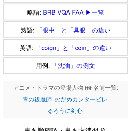
略語:
BRB
VQA
FAA
▶一覧
熟語:
「眼中」と「具眼」の違い
英語:
「coign」と「coin」の違い
用例:
「沈湎」の例文
アニメ・ドラマの登場人物 👪 名前一覧:
青の祓魔師
のだめカンタービレ
るろうに剣心
書き順確認・書き方練習 📝