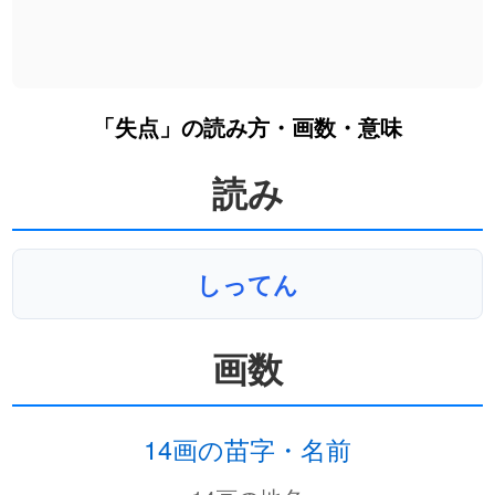
「失点」の読み方・画数・意味
読み
しってん
画数
14画の苗字・名前