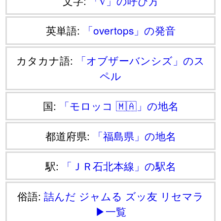
文字:
「∛」の呼び方
英単語:
「overtops」の発音
カタカナ語:
「オブザーバンシズ」のス
ペル
国:
「モロッコ 🇲🇦」の地名
都道府県:
「福島県」の地名
駅:
「ＪＲ石北本線」の駅名
俗語:
詰んだ
ジャムる
ズッ友
リセマラ
▶一覧