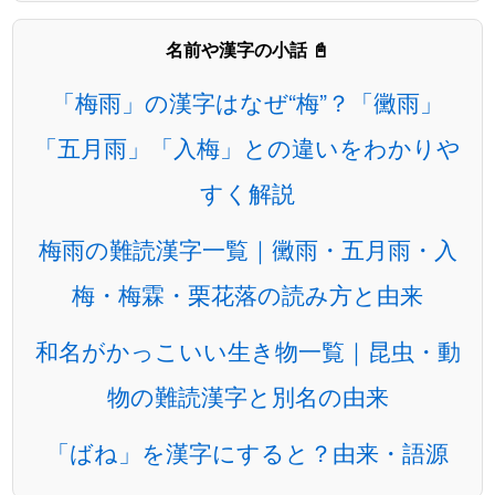
名前や漢字の小話 📓
「梅雨」の漢字はなぜ“梅”？「黴雨」
「五月雨」「入梅」との違いをわかりや
すく解説
梅雨の難読漢字一覧｜黴雨・五月雨・入
梅・梅霖・栗花落の読み方と由来
和名がかっこいい生き物一覧｜昆虫・動
物の難読漢字と別名の由来
「ばね」を漢字にすると？由来・語源