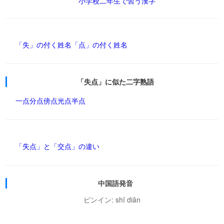
小学校二年生で習う漢字
「失」の付く姓名
「点」の付く姓名
「失点」に似た二字熟語
一点
分点
傍点
光点
半点
「失点」と「交点」の違い
中国語発音
ピンイン: shī diǎn