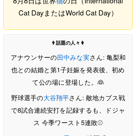
8月8日は世界
猫
の日（International
Cat DayまたはWorld Cat Day）
👨話題の人々👩
アナウンサーの
田中みな実
さん: 亀梨和
也との結婚と第1子妊娠を発表後、初め
て公の場に登場した。👰
野球選手の
大谷翔平
さん: 敵地カブス戦
で8試合連続安打を記録するも、ドジャ
ス 今季ワースト5連敗⚾️