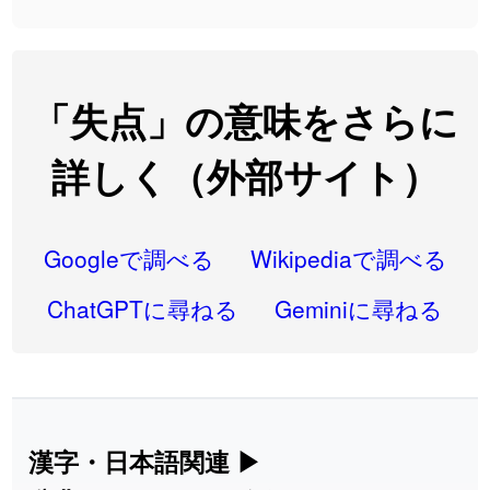
2026-08-06
「
大筋
」のイメージを追加しました
User feedback
2026-08-06
「
翌朝
」のイメージを追加しました
User feedback
2026-08-06
「
先行
」のイメージを追加しました
User feedback
「失点」の意味をさらに
2026-08-06
「
語弊
」のイメージを追加しました
User feedback
詳しく（外部サイト）
2026-08-06
「
研究熱心
」のイメージを追加しました
User feedback
2026-08-06
「
禰
」のイメージを追加しました
User feedback
Googleで調べる
Wikipediaで調べる
2026-08-06
「
同位
」のイメージを追加しました
User feedback
ChatGPTに尋ねる
Geminiに尋ねる
2026-08-05
「
蘇連
」を追加しました
User feedback
2026-07-30
「
康哲
」の読み方を追加しました
User feedback
2026-07-24
「
邪鬼
」のイメージを追加しました
User feedback
漢字・日本語関連
▶