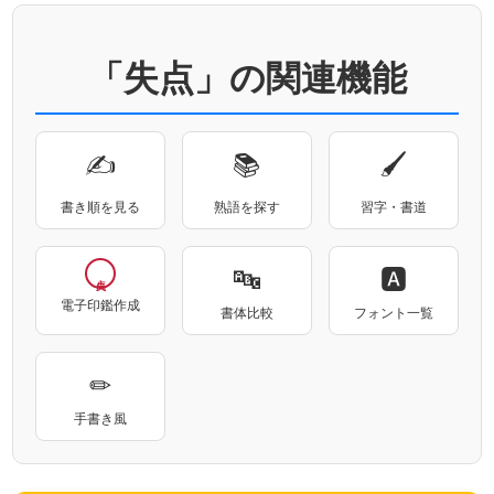
「失点」の関連機能
✍
📚
🖌
書き順を見る
熟語を探す
習字・書道
🔤
🅰
電子印鑑作成
書体比較
フォント一覧
✏
手書き風