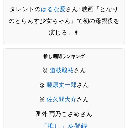
タレントの
はるな愛
さん: 映画『となり
のとらんす少女ちゃん』で初の母親役を
演じる。👩
推し週間ランキング
🥇
道枝駿祐
さん
🥈
藤原丈一郎
さん
🥉
佐久間大介
さん
番外 雨乃こさめさん
「推し」を登録