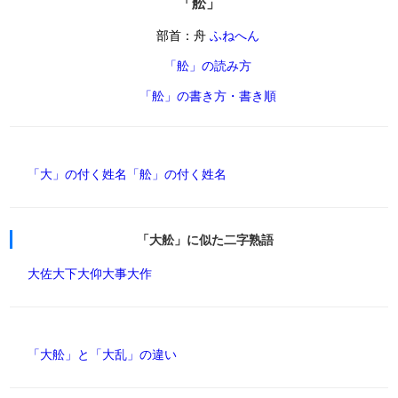
「舩」
部首：舟
ふねへん
「舩」の読み方
「舩」の書き方・書き順
「大」の付く姓名
「舩」の付く姓名
「大舩」に似た二字熟語
大佐
大下
大仰
大事
大作
「大舩」と「大乱」の違い