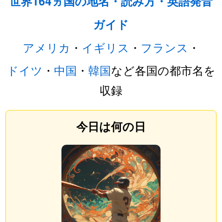
世界164ヵ国の地名・読み方・英語発音
ガイド
アメリカ
・
イギリス
・
フランス
・
ドイツ
・
中国
・
韓国
など各国の都市名を
収録
今日は何の日