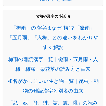
名前や漢字の小話 📓
「梅雨」の漢字はなぜ“梅”？「黴雨」
「五月雨」「入梅」との違いをわかりや
すく解説
梅雨の難読漢字一覧｜黴雨・五月雨・入
梅・梅霖・栗花落の読み方と由来
和名がかっこいい生き物一覧｜昆虫・動
物の難読漢字と別名の由来
「厸、奻、孖、艸、誩、虤、龖」の読み