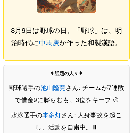
8月9日は野球の日。「野球」は、明
治時代に
中馬庚
が作った和製漢語。
👨話題の人々👩
野球選手の
池山隆寛
さん: チームが7連敗
で借金9に膨らむも、3位をキープ ⚾️
水泳選手の
本多灯
さん: 人身事故を起こ
し、活動を自粛中。⏸️