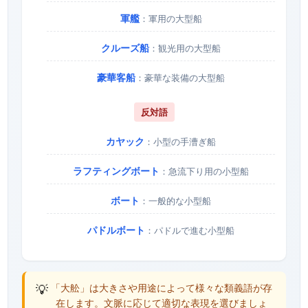
軍艦
：軍用の大型船
クルーズ船
：観光用の大型船
豪華客船
：豪華な装備の大型船
反対語
カヤック
：小型の手漕ぎ船
ラフティングボート
：急流下り用の小型船
ボート
：一般的な小型船
パドルボート
：パドルで進む小型船
💡
「大舩」は大きさや用途によって様々な類義語が存
在します。文脈に応じて適切な表現を選びましょ