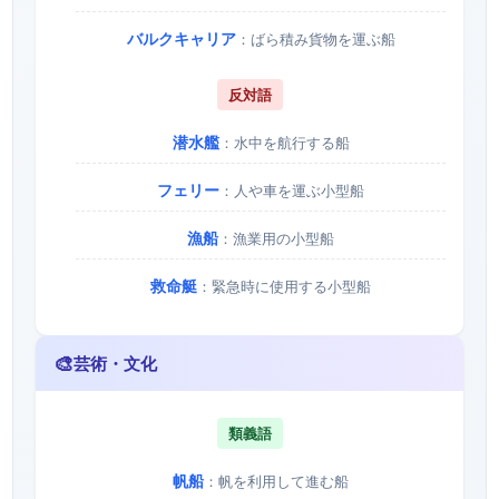
バルクキャリア
：ばら積み貨物を運ぶ船
反対語
潜水艦
：水中を航行する船
フェリー
：人や車を運ぶ小型船
漁船
：漁業用の小型船
救命艇
：緊急時に使用する小型船
🎨
芸術・文化
類義語
帆船
：帆を利用して進む船