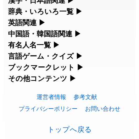
漢字の読み方検索、手書き入力、書き順
辞典・いろいろ一覧
▶
2026-07-24
「
二匹
」のイメージを追加しました
User feedback
練習など、日本語学習に役立つツールを
部首・画数別の漢字一覧、熟語辞典、地
英語関連
▶
2026-07-24
「
貮
」のイメージを追加しました
User feedback
集めています。
名・駅名検索など、各種リファレンスツ
カタカナ語・略語の意味検索、発音記
中国語・韓国語関連
▶
2026-07-24
「
誤算
」のイメージを追加しました
User feedback
ールです。
号、リスニング練習など英語学習ツール
中国語のピンイン変換、韓国語の手書き
有名人名一覧
▶
人名漢字辞典 - 読み方検索
です。
入力など、アジア言語学習ツールです。
2026-07-24
「
堅牢
」のイメージを追加しました
User feedback
海外セレブやスポーツ選手の名前の読み
言語ゲーム・クイズ
▶
部首画数別漢字一覧
手書き漢字入力
方・発音を確認できます。
四字熟語パズルや漢字クイズなど、楽し
ブックマークレット
▶
2026-07-24
「
睦
」のイメージを追加しました
User feedback
カタカナ語の意味・発音・類語辞典
手書き中国語入力 変換ツール
常用漢字一覧
みながら学べるゲームです。
ブラウザに登録して、どのサイトからで
その他コンテンツ
▶
漢字の書き方・書き順 書き取り練習
海外有名人の苗字・名前一覧と発音
2026-07-24
「
利他
」のイメージを追加しました
User feedback
英語の発音記号一覧
ピンイン一覧表
も漢字や英語を検索できる便利ツールで
絵文字の意味、特殊記号の読み方など、
人名用漢字一覧
漢字ゲーム一覧
帳
🔊
2026-07-24
「
予約料
」のイメージを追加しました
User feedback
す。
運営者情報
参考文献
その他の便利ツールです。
英単語リスニングテスト
韓国語手書き入力
画数別なまえ漢字一覧
有名人名前読みクイズ（毎日更新）
プライバシーポリシー
お問い合わせ
2026-07-24
「
性
」のイメージを追加しました
User feedback
ひらがなの書き方・書き順
プレミアリーグ選手名一覧
漢字読み方検索ブックマークレット
絵文字の意味と使い方
イメージ化する英単語の覚え方
外国語翻訳ツール
2026-07-24
「
入念
」のイメージを追加しました
User feedback
名前イメージイラスト一覧
四字熟語デイリー穴埋めクイズ（毎日
カタカナの書き方・書き順
WEリーグ選手名一覧
トップへ戻る
英語・カタカナ語意味検索ブックマー
トレンドワード・イメージギャラリ
英語の意味・発音の違い
2026-07-24
「
欠場
」のイメージを追加しました
User feedback
更新）