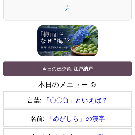
方
今日の伝統色:
江戸納戸
本日のメニュー 🍲
言葉:
「〇〇負」といえば？
名前:
「めがしら」の漢字