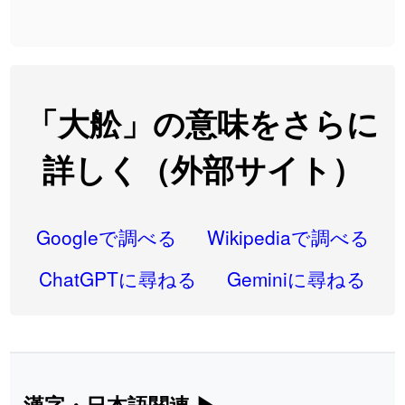
2026-08-06
「
大筋
」のイメージを追加しました
User feedback
2026-08-06
「
翌朝
」のイメージを追加しました
User feedback
2026-08-06
「
先行
」のイメージを追加しました
User feedback
「大舩」の意味をさらに
2026-08-06
「
語弊
」のイメージを追加しました
User feedback
詳しく（外部サイト）
2026-08-06
「
研究熱心
」のイメージを追加しました
User feedback
2026-08-06
「
禰
」のイメージを追加しました
User feedback
Googleで調べる
Wikipediaで調べる
2026-08-06
「
同位
」のイメージを追加しました
User feedback
ChatGPTに尋ねる
Geminiに尋ねる
2026-08-05
「
蘇連
」を追加しました
User feedback
2026-07-30
「
康哲
」の読み方を追加しました
User feedback
2026-07-24
「
邪鬼
」のイメージを追加しました
User feedback
漢字・日本語関連
▶