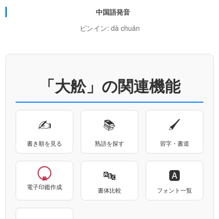
中国語発音
ピンイン: dà chuán
「大舩」の関連機能
✍
📚
🖌
書き順を見る
熟語を探す
習字・書道
🔤
🅰
電子印鑑作成
書体比較
フォント一覧