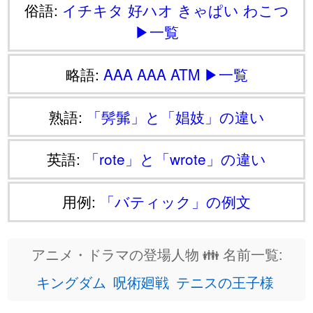
俗語:
イチキタ
好ハオ
きゃぱい
わこつ
▶一覧
略語:
AAA
AAA
ATM
▶一覧
熟語:
「髣髴」と「娼妓」の違い
英語:
「rote」と「wrote」の違い
用例:
「バティック」の例文
アニメ・ドラマの登場人物 👪 名前一覧:
キングダム
呪術廻戦
テニスの王子様