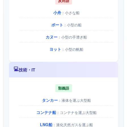
反対語
小舟
：小さな船
ボート
：小型の船
カヌー
：小型の手漕ぎ船
ヨット
：小型の帆船
💻
技術・IT
類義語
タンカー
：液体を運ぶ大型船
コンテナ船
：コンテナを運ぶ大型船
LNG船
：液化天然ガスを運ぶ船