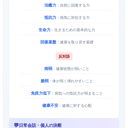
治癒力
：自然に回復する力
抵抗力
：病気に対抗する力
生命力
：生きるための基本的な力
回復基盤
：健康を取り戻す基礎
反対語
病弱
：健康状態が弱いこと
脆弱
：体が弱く壊れやすいこと
免疫力低下
：病気への抵抗力が弱まること
健康不安
：健康に対する心配
💬
日常会話・個人の決断