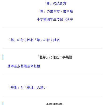
「希」の読み方
「希」の書き方・書き順
小学校四年生で習う漢字
「基」の付く姓名
「希」の付く姓名
「基希」に似た二字熟語
基本
基点
基層
基体
基根
「基希」と「基址」の違い
中国語発音