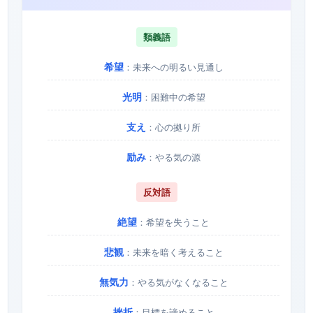
類義語
希望
：未来への明るい見通し
光明
：困難中の希望
支え
：心の拠り所
励み
：やる気の源
反対語
絶望
：希望を失うこと
悲観
：未来を暗く考えること
無気力
：やる気がなくなること
挫折
：目標を諦めること