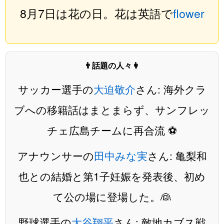
8月7日は花の日。花は英語で
flower
👨話題の人々👩
サッカー選手の
大迫敬介
さん: 海外クラ
ブへの移籍話はまとまらず、サンフレッ
チェ広島チームに再合流 ⚽️
アナウンサーの
田中みな実
さん: 亀梨和
也との結婚と第1子妊娠を発表後、初め
て公の場に登場した。👰
野球選手の
大谷翔平
さん: 敵地カブス戦