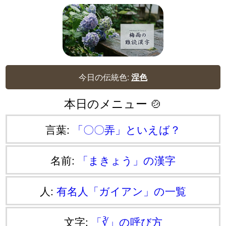
今日の伝統色:
涅色
本日のメニュー 🍲
言葉:
「〇〇弄」といえば？
名前:
「まきょう」の漢字
人:
有名人「ガイアン」の一覧
文字:
「∛」の呼び方