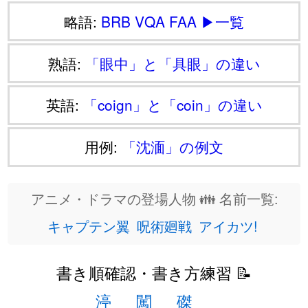
略語:
BRB
VQA
FAA
▶一覧
熟語:
「眼中」と「具眼」の違い
英語:
「coign」と「coin」の違い
用例:
「沈湎」の例文
アニメ・ドラマの登場人物 👪 名前一覧:
キャプテン翼
呪術廻戦
アイカツ!
書き順確認・書き方練習 📝
渟
闖
磔