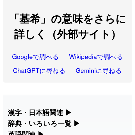
2026-08-06
「
禰
」のイメージを追加しました
User feedback
「基希」の意味をさらに
2026-08-06
「
同位
」のイメージを追加しました
User feedback
詳しく（外部サイト）
2026-08-05
「
蘇連
」を追加しました
User feedback
2026-07-30
「
康哲
」の読み方を追加しました
User feedback
Googleで調べる
Wikipediaで調べる
2026-07-24
「
邪鬼
」のイメージを追加しました
User feedback
ChatGPTに尋ねる
Geminiに尋ねる
2026-07-24
「
二匹
」のイメージを追加しました
User feedback
2026-07-24
「
貮
」のイメージを追加しました
User feedback
2026-07-24
「
誤算
」のイメージを追加しました
User feedback
漢字・日本語関連
▶
漢字の読み方検索、手書き入力、書き順
辞典・いろいろ一覧
▶
2026-07-24
「
堅牢
」のイメージを追加しました
User feedback
練習など、日本語学習に役立つツールを
部首・画数別の漢字一覧、熟語辞典、地
英語関連
▶