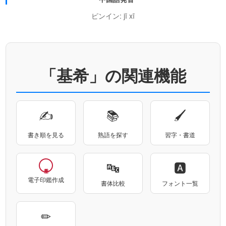
ピンイン: jī xī
「基希」の関連機能
✍
📚
🖌
書き順を見る
熟語を探す
習字・書道
🔤
🅰
電子印鑑作成
書体比較
フォント一覧
✏