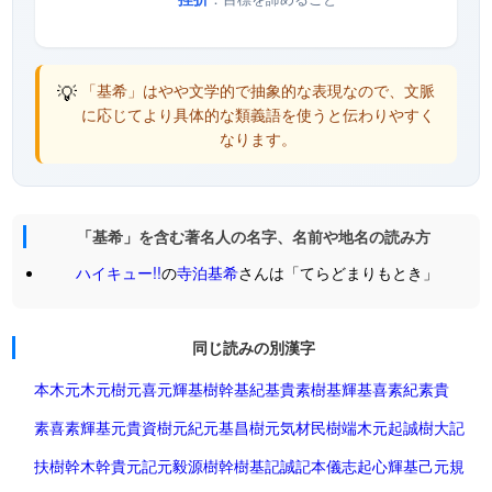
💡
「基希」はやや文学的で抽象的な表現なので、文脈
に応じてより具体的な類義語を使うと伝わりやすく
なります。
「基希」を含む著名人の名字、名前や地名の読み方
ハイキュー!!
の
寺泊基希
さんは「てらどまりもとき」
同じ読みの別漢字
本木
元木
元樹
元喜
元輝
基樹
幹
基紀
基貴
素樹
基輝
基喜
素紀
素貴
素喜
素輝
基
元貴
資樹
元紀
元基
昌樹
元気
材
民樹
端木
元起
誠樹
大記
扶樹
幹木
幹貴
元記
元毅
源樹
幹樹
基記
誠記
本儀
志起
心輝
基己
元規