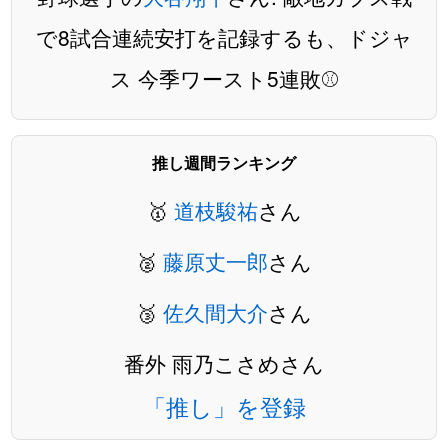
で8試合連続安打を記録するも、ドジャ
ス 今季ワースト5連敗⚾️
推し週間ランキング
🥇
道枝駿祐
さん
🥈
藤原丈一郎
さん
🥉
佐久間大介
さん
番外 雨乃こさめさん
「推し」を登録