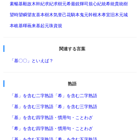
素暢
基毅
故木
幹紀
求紀
求樹
元希
最鋭輝
司規
心紀
統希
統貴
統樹
望時
望瞬
望友喜
本樹
木気
誉己
花騎
本鬼
元幹
根木
孝宜
旧木
元城
本岐
基暉
蘓来
基起
元珠
資規
関連する言葉
「基〇〇」といえば？
熟語
「基」を含む二字熟語
「希」を含む二字熟語
「基」を含む三字熟語
「希」を含む三字熟語
「基」を含む四字熟語・慣用句・ことわざ
「希」を含む四字熟語・慣用句・ことわざ
「基」を含む五字熟語
「希」を含む五字熟語