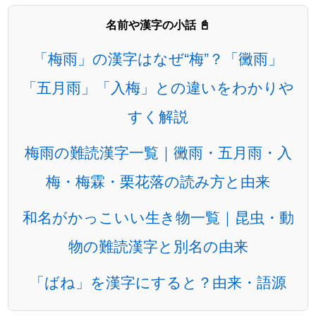
名前や漢字の小話 📓
「梅雨」の漢字はなぜ“梅”？「黴雨」
「五月雨」「入梅」との違いをわかりや
すく解説
梅雨の難読漢字一覧｜黴雨・五月雨・入
梅・梅霖・栗花落の読み方と由来
和名がかっこいい生き物一覧｜昆虫・動
物の難読漢字と別名の由来
「ばね」を漢字にすると？由来・語源