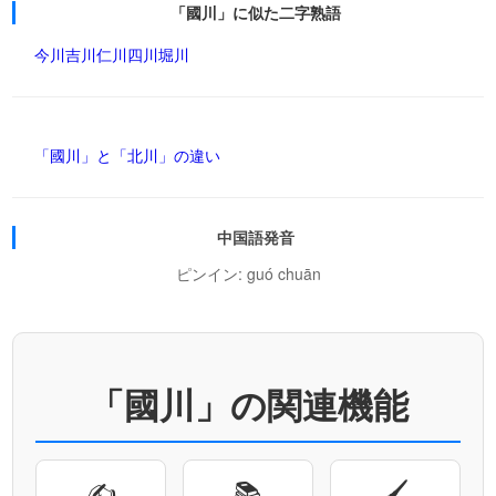
「國川」に似た二字熟語
今川
吉川
仁川
四川
堀川
「國川」と「北川」の違い
中国語発音
ピンイン: guó chuān
「國川」の関連機能
✍
📚
🖌