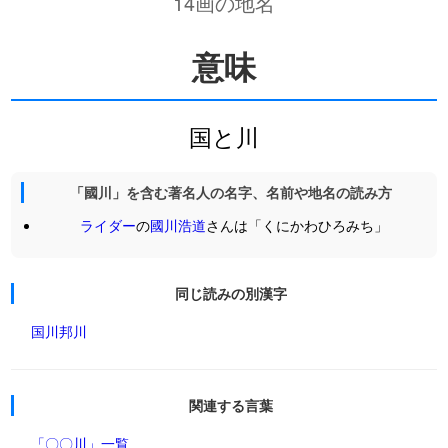
14画の地名
意味
国と川
「國川」を含む著名人の名字、名前や地名の読み方
ライダー
の
國川浩道
さんは「くにかわひろみち」
同じ読みの別漢字
国川
邦川
関連する言葉
「〇〇川」一覧