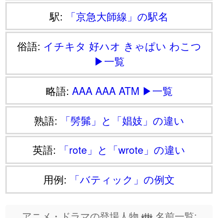
駅:
「京急大師線」の駅名
俗語:
イチキタ
好ハオ
きゃぱい
わこつ
▶一覧
略語:
AAA
AAA
ATM
▶一覧
熟語:
「髣髴」と「娼妓」の違い
英語:
「rote」と「wrote」の違い
用例:
「バティック」の例文
アニメ・ドラマの登場人物 👪 名前一覧: