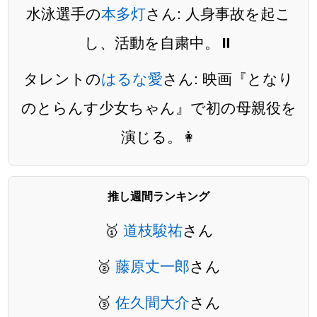
水泳選手の
本多灯
さん: 人身事故を起こ
し、活動を自粛中。⏸️
タレントの
はるな愛
さん: 映画『となり
のとらんす少女ちゃん』で初の母親役を
演じる。👩
推し週間ランキング
🥇
道枝駿祐
さん
🥈
藤原丈一郎
さん
🥉
佐久間大介
さん