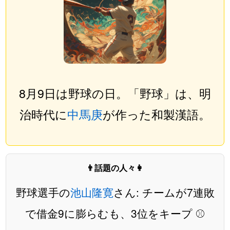
8月9日は野球の日。「野球」は、明
治時代に
中馬庚
が作った和製漢語。
👨話題の人々👩
野球選手の
池山隆寛
さん: チームが7連敗
で借金9に膨らむも、3位をキープ ⚾️