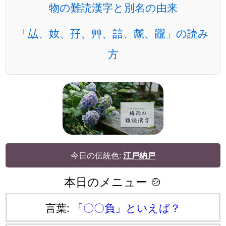
物の難読漢字と別名の由来
「厸、奻、孖、艸、誩、虤、龖」の読み
方
今日の伝統色:
江戸納戸
本日のメニュー 🍲
言葉:
「〇〇負」といえば？