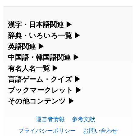
2026-07-30
「
康哲
」の読み方を追加しました
User feedback
2026-07-24
「
邪鬼
」のイメージを追加しました
User feedback
漢字・日本語関連
▶
漢字の読み方検索、手書き入力、書き順
辞典・いろいろ一覧
▶
2026-07-24
「
二匹
」のイメージを追加しました
User feedback
練習など、日本語学習に役立つツールを
部首・画数別の漢字一覧、熟語辞典、地
英語関連
▶
2026-07-24
「
貮
」のイメージを追加しました
User feedback
集めています。
名・駅名検索など、各種リファレンスツ
カタカナ語・略語の意味検索、発音記
中国語・韓国語関連
▶
2026-07-24
「
誤算
」のイメージを追加しました
User feedback
ールです。
号、リスニング練習など英語学習ツール
中国語のピンイン変換、韓国語の手書き
有名人名一覧
▶
人名漢字辞典 - 読み方検索
です。
入力など、アジア言語学習ツールです。
2026-07-24
「
堅牢
」のイメージを追加しました
User feedback
海外セレブやスポーツ選手の名前の読み
言語ゲーム・クイズ
▶
部首画数別漢字一覧
手書き漢字入力
方・発音を確認できます。
四字熟語パズルや漢字クイズなど、楽し
ブックマークレット
▶
2026-07-24
「
睦
」のイメージを追加しました
User feedback
カタカナ語の意味・発音・類語辞典
手書き中国語入力 変換ツール
常用漢字一覧
みながら学べるゲームです。
ブラウザに登録して、どのサイトからで
その他コンテンツ
▶
漢字の書き方・書き順 書き取り練習
海外有名人の苗字・名前一覧と発音
2026-07-24
「
利他
」のイメージを追加しました
User feedback
英語の発音記号一覧
ピンイン一覧表
も漢字や英語を検索できる便利ツールで
絵文字の意味、特殊記号の読み方など、
人名用漢字一覧
漢字ゲーム一覧
帳
🔊
2026-07-24
「
予約料
」のイメージを追加しました
User feedback
す。
運営者情報
参考文献
その他の便利ツールです。
英単語リスニングテスト
韓国語手書き入力
画数別なまえ漢字一覧
有名人名前読みクイズ（毎日更新）
プライバシーポリシー
お問い合わせ
2026-07-24
「
性
」のイメージを追加しました
User feedback
ひらがなの書き方・書き順
プレミアリーグ選手名一覧
漢字読み方検索ブックマークレット
絵文字の意味と使い方